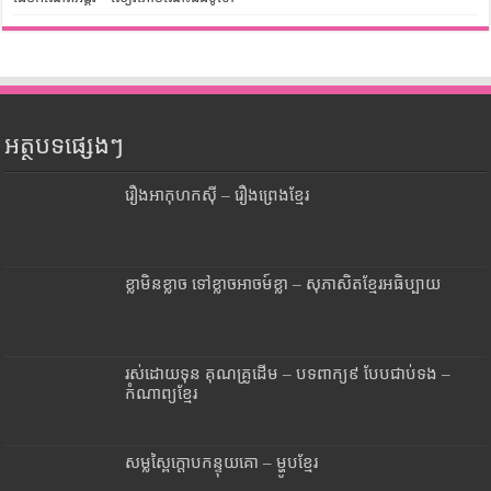
អត្ថបទផ្សេងៗ
រឿងអាកុហកស៊ី – រឿងព្រេងខ្មែរ
ខ្លាមិនខ្លាច ទៅខ្លាចអាចម៍ខ្លា – សុភាសិតខ្មែរអធិប្បាយ
រស់ដោយទុន គុណគ្រូដើម – បទពាក្យ៩ បែបជាប់ទង –
កំណាព្យខ្មែរ
សម្លស្ពៃក្តោបកន្ទុយគោ – ម្ហូបខ្មែរ