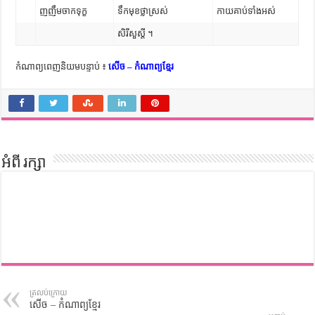
ញញឹមចាកទុក្ខ
ទឹកមុខថ្លាស្រស់
កាយគាប់ទាំងអស់
សិរីសួស្តី ។
កំណាព្យពេញនិយមបន្ទាប់ ៖
សើច – កំណាព្យខ្មែរ
អំពី រក្សា
ត្រលប់ក្រោយ
សើច – កំណាព្យខ្មែរ