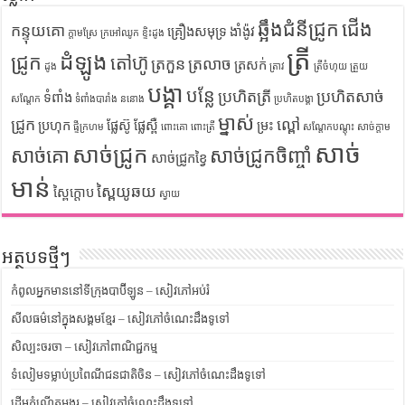
ឆ្អឹងជំនីជ្រូក
ជើង
កន្ទុយគោ
គ្រឿងសមុទ្រ
ងាំង៉ូវ
ក្តាមស្រែ
ក្រអៅឈូក
ខ្ទិះដូង
ត្រី
ដំឡូង
ជ្រូក
តៅហ៊ូ
ត្រកួន
ត្រលាច
ត្រសក់
ដូង
ត្រាវ
ត្រីចំហុយ
ត្រួយ
បង្គា
បន្លែ
ប្រហិតត្រី
ប្រហិតសាច់
ទំពាំង
សណ្តែក
ទំពាំងបារាំង
ននោង
ប្រហិតបង្គា
ម្នាស់
ជ្រូក
ល្ពៅ
ប្រហុក
ផ្លែស៊ូ
ផ្លែស្ពឺ
ម្រះ
ផ្ទីក្រហម
ពោះគោ
ពោះត្រី
សណ្តែកបណ្តុះ
សាច់ក្តាម
សាច់
សាច់ជ្រូក
សាច់គោ
សាច់ជ្រូកចិញ្ចាំ
សាច់ជ្រូកខ្វៃ
មាន់
ស្ពៃយូឆយ
ស្ពៃក្តោប
ស្វាយ
អត្ថបទថ្មីៗ
កំពូលអ្នកមាននៅទីក្រុងបាប៊ីឡូន – សៀវភៅអប់រំ
សីលធម៌នៅក្នុងសង្គមខ្មែរ – សៀវភៅចំណេះដឹងទូទៅ
សិល្បះចរចា – សៀវភៅពាណិជ្ជកម្ម
ទំលៀមទម្លាប់ប្រពៃណីជនជាតិចិន – សៀវភៅចំណេះដឹងទូទៅ
ដើមកំណើតអង្គរ – សៀវភៅចំណេះដឹងទូទៅ