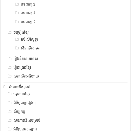
បទពាក្យ៧
បទពាក្យ៨
បទពាក្យ៩
ចម្រៀងខ្មែរ
រស់ សិរីសុទ្ឋា
ស៊ិន ស៊ីសាមុត
រឿងនិទានបរទេស
រឿងព្រេងខ្មែរ
សុភាសិតអធិប្បាយ
ចំណេះដឹងទូទៅ
ប្រាសាទខ្មែរ
ពិធីបុណ្យផ្សេងៗ
សិប្បកម្ម
សុខភាពនិងសម្រស់
អំពីប្រទេសកម្ពុជា