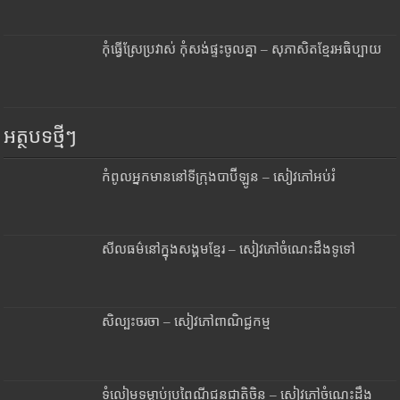
កុំធ្វើស្រែប្រវាស់ កុំសង់ផ្ទះចូលគ្នា – សុភាសិតខ្មែរអធិប្បាយ
អត្ថបទថ្មីៗ
កំពូលអ្នកមាននៅទីក្រុងបាប៊ីឡូន – សៀវភៅអប់រំ
សីលធម៌នៅក្នុងសង្គមខ្មែរ – សៀវភៅចំណេះដឹងទូទៅ
សិល្បះចរចា – សៀវភៅពាណិជ្ជកម្ម
ទំលៀមទម្លាប់ប្រពៃណីជនជាតិចិន – សៀវភៅចំណេះដឹង