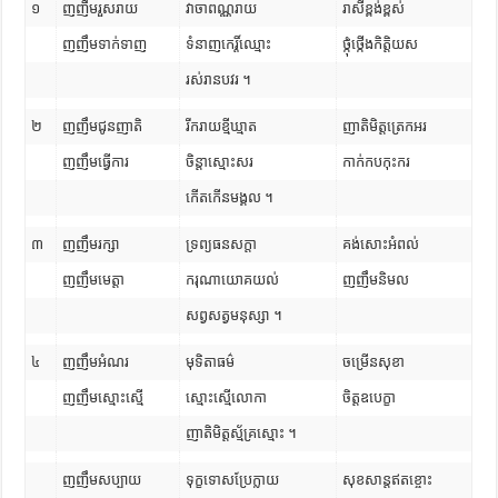
១
ញញឹមរួសរាយ
វាចាពណ្ណរាយ
រាសីខ្ពង់ខ្ពស់
ញញឹមទាក់ទាញ
ទំនាញកេរ្តិ៍ឈ្មោះ
ថ្កុំថ្កើងកិត្តិយស
រស់រានបវរ ។
២
ញញឹមជូនញាតិ
រីករាយខ្មីឃ្មាត
ញាតិមិត្តត្រេកអរ
ញញឹមធ្វើការ
ចិន្តាស្មោះសរ
កាក់កបកុះករ
កើតកើនមង្គល ។
៣
ញញឹមរក្សា
ទ្រព្យធនសក្តា
គង់សោះអំពល់
ញញឹមមេត្តា
ករុណាយោគយល់
ញញឹមនិមល
សព្វសត្វមនុស្សា ។
៤
ញញឹមអំណរ
មុទិតាធម៌
ចម្រើនសុខា
ញញឹមស្មោះស្មើ
ស្មោះស្មើលោកា
ចិត្តឧបេក្ខា
ញាតិមិត្តស្ម័គ្រស្មោះ ។
ញញឹមសប្បាយ
ទុក្ខទោសប្រែក្លាយ
សុខសាន្តឥតខ្ចោះ