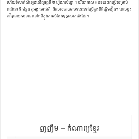
ហើយទំលាក់សំឡេងលើព្យាង្គទី ២ រៀងរាល់ឃ្លា ។ បរិយាកាស ៖ បទនេះគេប្រើសម្រាប់
ការស្វែងយល់អំពី ល្ខោនខោល – សៀវភៅចំណេះដឹងទូទៅ
ពណ៌នា ទីកន្លែង តួអង្គ ធម្មជាតិ ​​ ពិសេសគេយក​បទនេះទៅប្រើក្នុងពិធីផ្តើមរឿង។ ពេលខ្លះ​
កវី​បាន​យក​បទ​នេះ​ទៅ​ប្រើ​ក្នុង​ការ​សំដែង​ទុក្ខ​សោក​ផង​ដែរ​។ ​
ញញឹម – កំណាព្យខ្មែរ