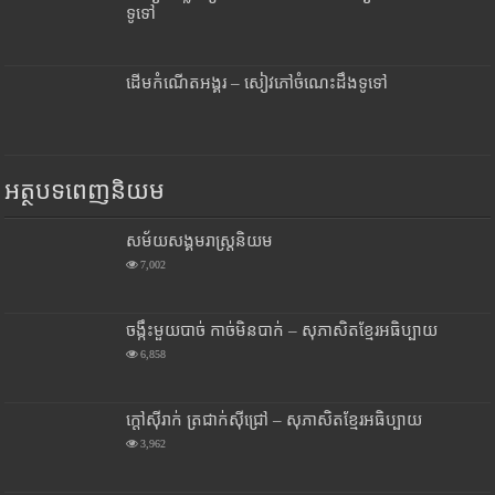
ទូទៅ
ដើមកំណើតអង្គរ – សៀវភៅចំណេះដឹងទូទៅ
អត្ថបទពេញនិយម
សម័យសង្គមរាស្រ្តនិយម
7,002
ចង្កឹះមួយបាច់ កាច់មិនបាក់ – សុភាសិតខ្មែរអធិប្បាយ
6,858
ក្តៅស៊ីរាក់ ត្រជាក់ស៊ីជ្រៅ – សុភាសិតខ្មែរអធិប្បាយ
3,962