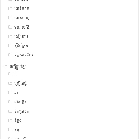
ពោធិសាត់
ព្រះសីហនុ
មណ្ឌលគីរី
សៀមរាប
ស្ទឹង​​ត្រែង
ឧត្ដរមានជ័យ
បញ្ជីម្ហូបខ្មែរ
ខ
គ្រឿងផ្សំ
ឆា
ឆ្នាំងភ្លើង
ទឹកជ្រលក់
នំគួង
សម្ល