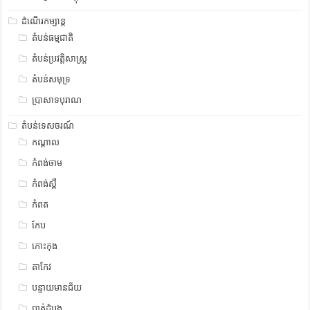
ដំណើរកម្សាន្ត
តំបន់ធម្មជាតិ
តំបន់ប្រវត្តិសាស្រ្ត
តំបន់សមុទ្រ
ប្រាសាទបុរាណ
តំបន់ទេសចរណ៍
កណ្តាល
កំពង់ចាម
កំពង់ស្ពឺ
កំពត
កែប
កោះកុង
តាកែវ
បន្ទាយមានជ័យ
បាត់ដំបង