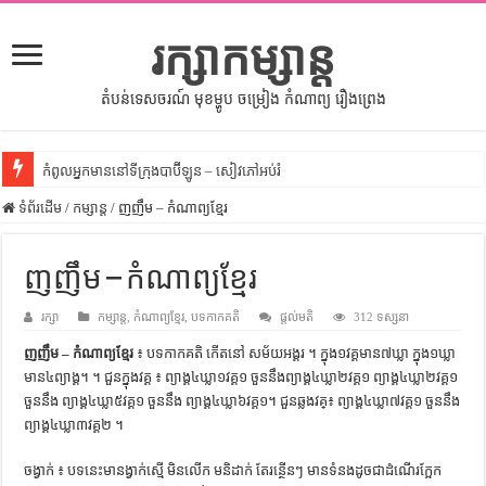
រក្សាកម្សាន្ត
តំបន់ទេសចរណ៍ មុខម្ហូប ចម្រៀង កំណាព្យ រឿងព្រេង
កំពូលអ្នកមាននៅទីក្រុងបាប៊ីឡូន – សៀវភៅអប់រំ
ទំព័រដើម
សីលធម៌នៅក្នុងសង្គមខ្មែរ – សៀវភៅចំណេះដឹងទូទៅ
/
កម្សាន្ត
/
ញញឹម – កំណាព្យខ្មែរ
សិល្បះចរចា – សៀវភៅពាណិជ្ជកម្ម
ញញឹម – កំណាព្យខ្មែរ
ទំលៀមទម្លាប់ប្រពៃណីជនជាតិចិន – សៀវភៅចំណេះដឹងទូទៅ
រក្សា
ដើមកំណើតអង្គរ – សៀវភៅចំណេះដឹងទូទៅ
កម្សាន្ត
,
កំណាព្យខ្មែរ
,
បទកាកគតិ
ផ្តល់មតិ
312 ទស្សនា
ញញឹម – កំណាព្យខ្មែរ
៖ បទកាកគតិ កើតនៅ សម័យអង្គរ ។ ក្នុង១វគ្គមាន៧ឃ្លា ក្នុង១ឃ្លា
ដើមកំណើតជនជាតិខ្មែរ – អត្ថបទស្រាវជ្រាវ
មាន៤ព្យាង្គ។ ។ ជួនក្នុងវគ្គ ៖ ព្យាង្គ៤ឃ្លា១វគ្គ១ ចួននឹងព្យាង្គ៤ឃ្លា២វគ្គ១ ព្យាង្គ៤ឃ្លា២វគ្គ១
ទំនាក់ទំនងកម្ពុជានិងចិន – សៀវភៅចំណេះដឹងទូទៅ
ចួននឹង ព្យាង្គ៤ឃ្លា៥វគ្គ១ ចួននឹង ព្យាង្គ៤ឃ្លា៦វគ្គ១។ ជួនឆ្លងវគ្៖ ព្យាង្គ៤ឃ្លា៧វគ្គ១ ចួននឹង
ព្យាង្គ៤ឃ្លា៣វគ្គ២ ។
ព្រះបាទធម្មិក – សៀវភៅចំណេះដឹងទូទៅ
រដ្ឋបាល និង រដ្ឋបាលវិមជ្ឈការ – អត្ថបទស្រាវជ្រាវ
ចង្វាក់ ៖ បទនេះមានង្វាក់ស្មើ មិនលើក មនិដាក់ តែរន្ថើនៗ មានទំនងដូចជា​ដំណើរក្អែក