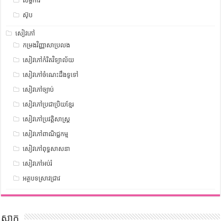
សម្លការី
ស៊ុប
សៀវភៅ
កម្រងវិញ្ញាសាប្រលង
សៀវភៅកំរិតវិទ្យាល័យ
សៀវភៅចំណេះដឹងទូទៅ
សៀវភៅច្បាប់
សៀវភៅប្រជាប្រិយខ្មែរ
សៀវភៅប្រវត្តិសាស្រ្ត
សៀវភៅពាណិជ្ជកម្ម
សៀវភៅពុទ្ធសាសនា
សៀវភៅអប់រំ
អត្ថបទស្រាវជ្រាវ
ស្លាក