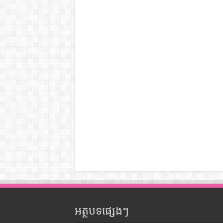
អត្ថបទផ្សេងៗ