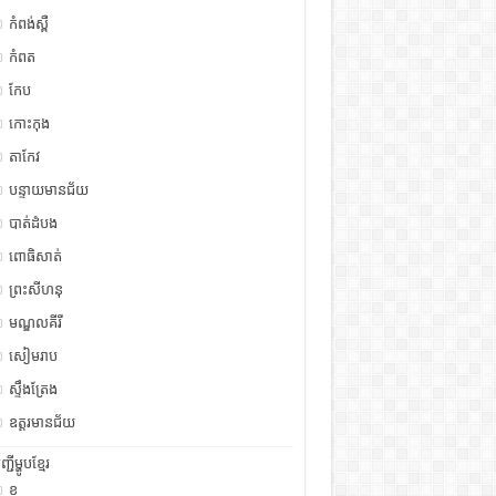
កំពង់ស្ពឺ
កំពត
កែប
កោះកុង
តាកែវ
បន្ទាយមានជ័យ
បាត់ដំបង
ពោធិសាត់
ព្រះសីហនុ
មណ្ឌលគីរី
សៀមរាប
ស្ទឹង​​ត្រែង
ឧត្ដរមានជ័យ
ញ្ជីម្ហូបខ្មែរ
ខ