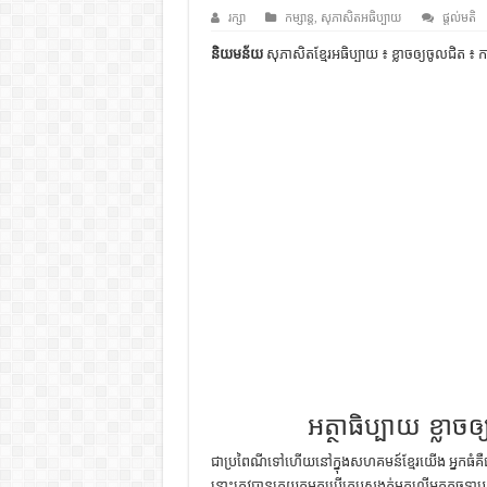
ដើមកំណើតជនជាតិខ្មែរ – អត្ថបទស្រាវ
រក្សា
កម្សាន្ត
,
សុភាសិតអធិប្បាយ
ផ្តល់មតិ
ទំនាក់ទំនងកម្ពុជានិងចិន – សៀវភៅ
និយមន័យ
សុភាសិតខ្មែរអធិប្បាយ ៖ ខ្លាចឲ្យចូលជិត ៖ ការ
ព្រះបាទធម្មិក – សៀវភៅចំណេះដឹងទ
រដ្ឋបាល និង រដ្ឋបាលវិមជ្ឈការ – អត្ថប
ការស្វែងយល់អំពី ល្ខោនខោល – ស
អត្ថាធិប្បាយ ខ្លាច
ជា​ប្រពៃណី​ទៅ​ហើយ​នៅ​ក្នុង​សហគមន៍​ខ្មែរ​យើង អ្នក​ធំ​
នោះ​ត្រូវ​បាន​គេ​យក​មក​ប្រើ​គ្រប​សង្កត់​មក​លើ​អ្នក​តូច​ទាប