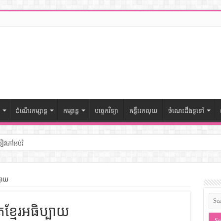
ដំណើរកម្សាន្ត
កម្សាន្ត
បច្ចេកវិទ្យា
គន្លឹះរកលុយ
ចំណេះដឹងទូទៅ
សៀវភៅអប់រំ
ៅចំណេះដឹងទូទៅ
្បាយ
– សៀវភៅចំណេះដឹងទូទៅ
តខ្មែរអធិប្បាយ
ងទូទៅ