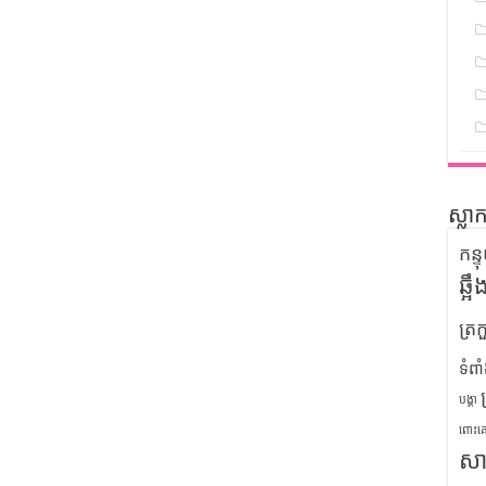
ស្លា
កន្
ឆ្អ
ត្រក
ទំពា
បង្គា
ពោះគ
សា