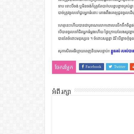
ទាប ទោះ​បី​ចង់ ឬ​មិន​ចង់​ក៏​ត្រូវ​តែ​បាក់​បប​ខ្លប​ខ្លាច​គ្រប់​
បាច់​ត្រូវ​ចូល​ទៅ​ជួប​អ្នក​ធំ​នោះ តោង​ពឹង​គេ​ឲ្យ​ជូន​ចូល​ដើម្បី
ហេតុ​នេះ​ហើយ​បាន​ជា​បុរាណ​លោក​ពោល​លើក​ទឹក​ចិត្ត​ផង ជំ
បើ​បាន​ចូល​ទៅ​ជិត​អ្នក​ធំ​ម្ដង​ហើយ ថ្ងៃ​ក្រោយ​លែង​សូវ​
បាន​តែ​ចំពោះ​មនុស្ស​ទេ ។ ចំពោះ​សត្វ​ខ្លា ដំរី បើ​ខ្លាច​កុំ
សុភាសិតអធិប្បាយពេញនិយមបន្ទាប់៖
ខ្លួនរស់ របស់បា
Facebook
Twitter
ចែករម្លែក
អំពី រក្សា