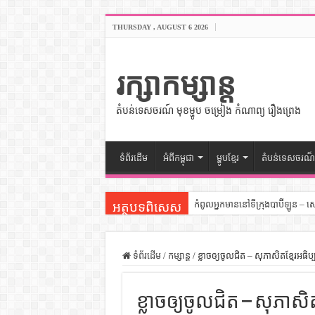
THURSDAY , AUGUST 6 2026
រក្សាកម្សាន្ត
តំបន់ទេសចរណ៍ មុខម្ហូប ចម្រៀង កំណាព្យ រឿងព្រេង
ទំព័រដើម
អំពីកម្ពុជា
ម្ហូបខ្មែរ
តំបន់ទេសចរណ៏
កំពូលអ្នកមាននៅទីក្រុងបាប៊ីឡូន – 
អត្ថបទពិសេស
សីលធម៌នៅក្នុងសង្គមខ្មែរ – សៀវភ
សិល្បះចរចា – សៀវភៅពាណិជ្ជកម្ម
ទំព័រដើម
/
កម្សាន្ត
/
ខ្លាចឲ្យចូលជិត – សុភាសិតខ្មែរអធិប
ទំលៀមទម្លាប់ប្រពៃណីជនជាតិចិន 
ខ្លាចឲ្យចូលជិត – សុភាសិ
ដើមកំណើតអង្គរ – សៀវភៅចំណេះដឹ