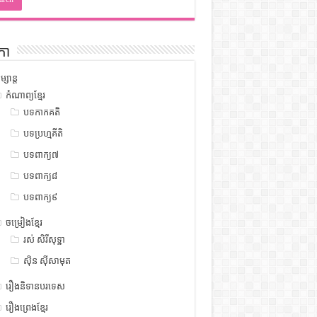
កា
ម្សាន្ត
កំណាព្យខ្មែរ
បទកាកគតិ
បទប្រហ្មគីតិ
បទពាក្យ៧
បទពាក្យ៨
បទពាក្យ៩
ចម្រៀងខ្មែរ
រស់ សិរីសុទ្ឋា
ស៊ិន ស៊ីសាមុត
រឿងនិទានបរទេស
រឿងព្រេងខ្មែរ