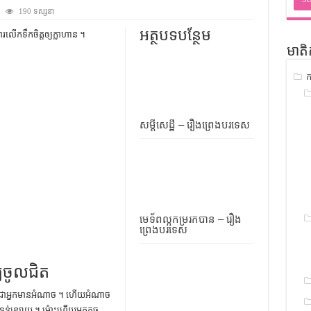
ជ្រាវ
190 ទស្សនា
ចំណេះដឹងទូទៅ
អត្ថបទបន្ថែម
​លើក​ទឹកចិត្ត​ឲ្យ​ក្លាហាន ។
មាតិ
ូទៅ
ក
ទស្រាវជ្រាវ
ៀវភៅចំណេះដឹងទូទៅ
សម្តីសេដ្ឋី – រឿងព្រេងបរទេស
មេទ័ពល្អកម្ររកបាន – រឿង
ព្រេងបរទេស
ឲ្យចូលជិត
គឺ​ជា​អ្នក​មាន​អំណាច ។ ហើយ​អំណាច​
​ទន់​ខ្សោយ ។ ម្ល៉ោះ​ហើយ​អ្នក​តូច​