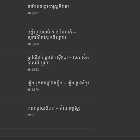
សម័យសង្គមរាស្រ្តនិយម
7,002
ចង្កឹះមួយបាច់ កាច់មិនបាក់ –
សុភាសិតខ្មែរអធិប្បាយ
6,858
ក្តៅស៊ីរាក់ ត្រជាក់ស៊ីជ្រៅ – សុភាសិត
ខ្មែរអធិប្បាយ
3,962
រឿងអ្នកតាឃ្លាំងមឿង – រឿងព្រេងខ្មែរ
3,870
គុណម្តាយឪពុក – កំណាព្យខ្មែរ
3,401