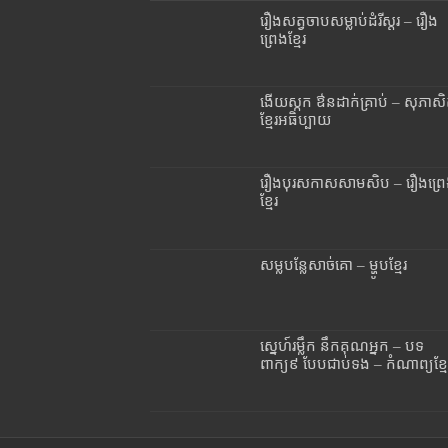
រឿងសត្វចាបសម្លាប់ដំរីស្តរ – រឿង
ព្រេងខ្មែរ
ងើយស្កក ឳនដាក់គ្រាប់ – សុភាស
ខ្មែរអធិប្បាយ
រឿងបុរសកាសសាមសិប – រឿងព្រ
ខ្មែរ
សម្លបន្លែសាច់គោ – ម្ហូបខ្មែរ
ស្នេហ៍រម្លឹក នឹកគុណអ្នក – បទ
ពាក្យ៩ បែបជាប់ទង – កំណាព្យខ្មែ