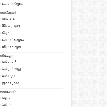
សុភាសិតអធិប្បាយ
ំណេះដឹងទូទៅ
ប្រាសាទខ្មែរ
ពិធីបុណ្យផ្សេងៗ
សិប្បកម្ម
សុខភាពនិងសម្រស់
អំពីប្រទេសកម្ពុជា
ំណើរកម្សាន្ត
តំបន់ធម្មជាតិ
តំបន់ប្រវត្តិសាស្រ្ត
តំបន់សមុទ្រ
ប្រាសាទបុរាណ
ំបន់ទេសចរណ៍
កណ្តាល
កំពង់ចាម