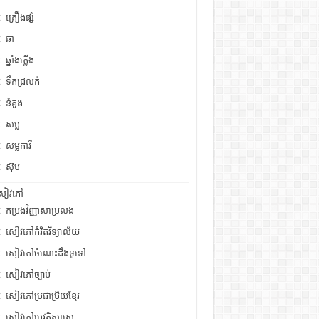
គ្រឿងផ្សំ
ឆា
ឆ្នាំងភ្លើង
ទឹកជ្រលក់
នំគួង
សម្ល
សម្លការី
ស៊ុប
សៀវភៅ
កម្រងវិញ្ញាសាប្រលង
សៀវភៅកំរិតវិទ្យាល័យ
សៀវភៅចំណេះដឹងទូទៅ
សៀវភៅច្បាប់
សៀវភៅប្រជាប្រិយខ្មែរ
សៀវភៅប្រវត្តិសាស្រ្ត