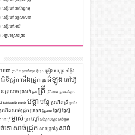
សៀវភៅពាណិជ្ជកម្ម
សៀវភៅពុទ្ធសាសនា
សៀវភៅអប់រំ
អត្ថបទស្រាវជ្រាវ
ក
ទុយគោ
គ្រឿងសមុទ្រ
ងាំង៉ូវ
ក្តាមស្រែ
ក្រអៅឈូក
ខ្ទិះដូង
ដំឡូង
ឹងជំនីជ្រូក
ជើងជ្រូក
តៅហ៊ូ
ដូង
ត្រី
ួន
ត្រលាច
ត្រសក់
ត្រាវ
ត្រីចំហុយ
ត្រួយសណ្តែក
បង្គា
បន្លែ
ប្រហិតត្រី
ំង
ទំពាំងបារាំង
ននោង
ប្រហិត
ប្រហិតសាច់ជ្រូក
ប្រហុក
ផ្លែស៊ូ
ផ្លែស្ពឺ
ផ្ទីក្រហម
ម្នាស់
ល្ពៅ
ម្រះ
ោ
ពោះត្រី
សណ្តែកបណ្តុះ
សាច់ក្តាម
សាច់ជ្រូក
ច់គោ
សាច់
សាច់ជ្រូកខ្វៃ