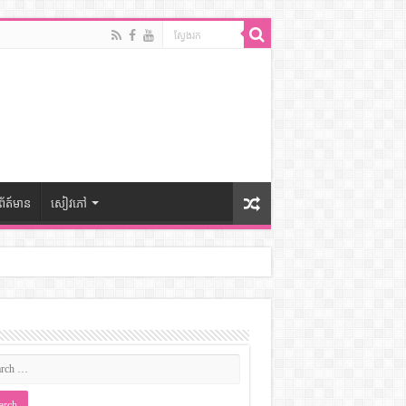
ព័ត៍មាន
សៀវភៅ