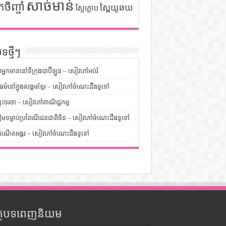
សាច់មាន់
កចិញ្ចាំ
ស្ពៃយូឆយ
ស្ពៃក្តោប
ទថ្មីៗ
លអ្នកមាននៅទីក្រុងបាប៊ីឡូន – សៀវភៅអប់រំ
ម៌នៅក្នុងសង្គមខ្មែរ – សៀវភៅចំណេះដឹងទូទៅ
បះចរចា – សៀវភៅពាណិជ្ជកម្ម
មទម្លាប់ប្រពៃណីជនជាតិចិន – សៀវភៅចំណេះដឹងទូទៅ
ំណើតអង្គរ – សៀវភៅចំណេះដឹងទូទៅ
ត្ថបទពេញនិយម