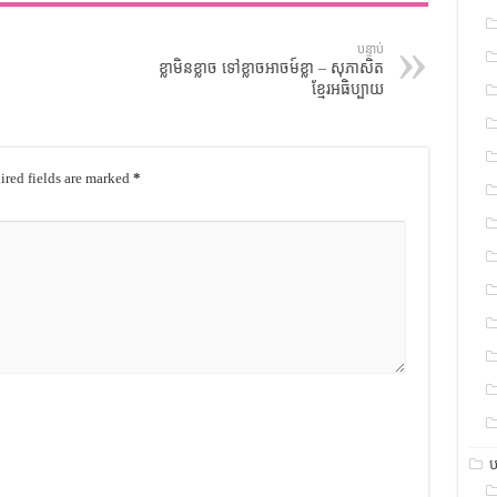
បន្ទាប់
ខ្លាមិនខ្លាច ទៅខ្លាចអាចម៍ខ្លា – សុភាសិត
ខ្មែរអធិប្បាយ
red fields are marked
*
ប