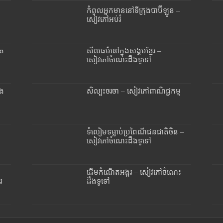
កំពូលអ្នកមាននៅទីក្រុងបាប៊ីឡូន –
សៀវភៅអប់រំ
ិត
សីលធម៌នៅក្នុងសង្គមខ្មែរ –
សៀវភៅចំណេះដឹងទូទៅ
េង
សិល្បះចរចា – សៀវភៅពាណិជ្ជកម្ម
ទំលៀមទម្លាប់ប្រពៃណីជនជាតិចិន –
សៀវភៅចំណេះដឹងទូទៅ
ដើមកំណើតអង្គរ – សៀវភៅចំណេះ
រ
ដឹងទូទៅ