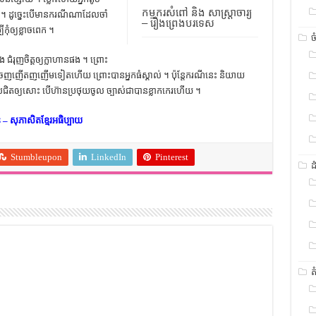
កម្មករសំពៅ និង សាស្រ្តាចារ្យ
គ្នា ។ ដូច្នេះ​បើ​មាន​ករណី​ណា​ដែល​ចាំ​
– រឿងព្រេងបរទេស
​កុំ​ឲ្យ​ខ្លាច​ពេក ។
ច
រុញ​ចិត្ត​ឲ្យ​ក្លាហាន​ផង ។ ព្រោះ​
ខ្លាច​ញញើត​ញញើម​ទៀត​ហើយ ព្រោះ​បាន​អ្នក​ធំ​ស្គាល់ ។ ប៉ុន្តែ​ករណី​នេះ និយាយ​
​ចូល​ជិត​ឲ្យ​សោះ បើ​ហ៊ាន​ប្រថុយ​ចូល ច្បាស់​ជា​បាន​ខ្លា​កកេរ​ហើយ ។
ន – សុភាសិតខ្មែរអធិប្បាយ
Stumbleupon
LinkedIn
Pinterest
ដ
ត