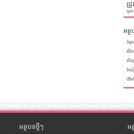
ជ្រូ
ស្វាយ
អត្ថប
កំពូ
សីលធ
សិល្
ទំលៀ
ដើមក
អត្ថបទថ្មីៗ
អ