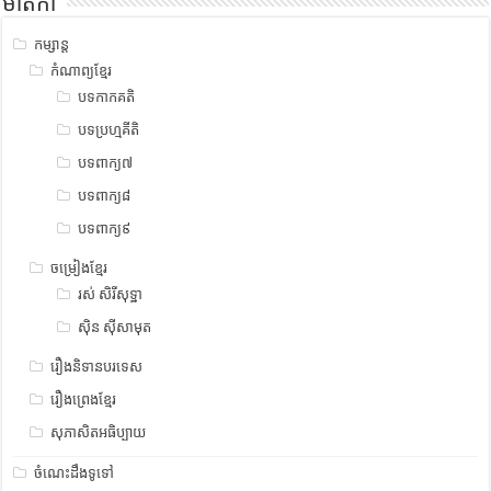
មាតិកា
កម្សាន្ត
កំណាព្យខ្មែរ
បទកាកគតិ
បទប្រហ្មគីតិ
បទពាក្យ៧
បទពាក្យ៨
បទពាក្យ៩
ចម្រៀងខ្មែរ
រស់ សិរីសុទ្ឋា
ស៊ិន ស៊ីសាមុត
រឿងនិទានបរទេស
រឿងព្រេងខ្មែរ
សុភាសិតអធិប្បាយ
ចំណេះដឹងទូទៅ