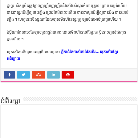
ដូច្នេះ សិស្ស​មិន​ត្រូវ​ខ្លាច​ញញើត​ញញើម​នឹង​តាំង​សំណួរ​ចំពោះ​គ្រូ​ទេ ព្រោះ​តែ​ល្ងង់​ហើយ​
បាន​ជា​សួរ​ដើម្បី​ឲ្យ​ចេះ​ឡើង ព្រោះ​តែ​មិន​ចេះ​ហើយ បាន​ជា​សួរ​ដើម្បី​ឲ្យ​បាន​ដឹង បាន​យល់​
ឡើង ។ ហេតុ​នេះ​សិស្ស​ណា​ដែល​ខ្មាស​មិន​ហ៊ាន​សួរ​គ្រូ ច្បាស់​ជា​អាប់​ប្រាជ្ញា​ហើយ ។
ឯ​ប្ដី​ណា​ដែល​ចេះ​តែ​ខ្មាស​ប្រពន្ធ​ឯង​នោះ ដោយ​មិន​ហ៊ាន​ទៅ​ក្បែរ​គេ ប្ដី​នោះ​ច្បាស់​ជា​គ្មាន​
កូន​ហើយ ។
សុភាសិតអធិប្បាយពេញនិយមបន្ទាប់៖
ខ្ញីកាន់តែចាស់កាន់តែហិរ – សុភាសិតខ្មែរ
អធិប្បាយ
អំពី រក្សា