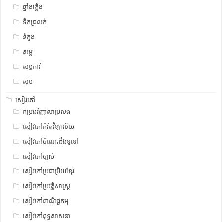
ឆ្នាំងភ្លើង
ទឹកជ្រលក់
នំគួង
សម្ល
សម្លការី
ស៊ុប
សៀវភៅ
កម្រងវិញ្ញាសាប្រលង
សៀវភៅកំរិតវិទ្យាល័យ
សៀវភៅចំណេះដឹងទូទៅ
សៀវភៅច្បាប់
សៀវភៅប្រជាប្រិយខ្មែរ
សៀវភៅប្រវត្តិសាស្រ្ត
សៀវភៅពាណិជ្ជកម្ម
សៀវភៅពុទ្ធសាសនា