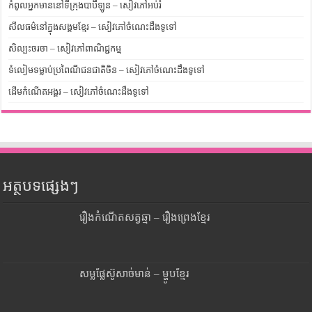
កំពូលអ្នកមាននៅទីក្រុងបាប៊ីឡូន – សៀវភៅអប់រំ
សីលធម៌នៅក្នុងសង្គមខ្មែរ – សៀវភៅចំណេះដឹងទូទៅ
សិល្បះចរចា – សៀវភៅពាណិជ្ជកម្ម
ទំលៀមទម្លាប់ប្រពៃណីជនជាតិចិន – សៀវភៅចំណេះដឹងទូទៅ
ដើមកំណើតអង្គរ – សៀវភៅចំណេះដឹងទូទៅ
អត្ថបទផ្សេងៗ
រឿងកំណើតសត្វឆ្មា – រឿងព្រេងខ្មែរ
សម្លផ្លែស៊ូសាច់មាន់ – ម្ហូបខ្មែរ