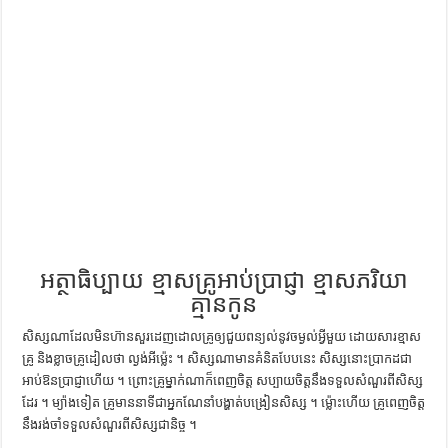
ការស្វែងយល់អំពី ល្ខោនខោល – សៀវភៅចំណេះដឹងទូទៅ
អត្ថាធិប្បាយ ខ្មាសគ្រូអាប់ប្រាជ្ញា ខ្មាសភរិយា
គ្មានកូន
សិស្ស​ណា​ដែល​មិន​ហ៊ាន​សួរ​ដេញដោល​គ្រូ​ឲ្យ​ជួយ​ពន្យល់​នូវ​ចម្ងល់​អ្វី​មួយ ដោយសារ​ខ្មាស​
គ្រូ និង​ខ្លាច​គ្រូ​ដៀល​ថា ល្ងង់​អី​ម្ល៉េះ ។ សិស្ស​ណា​មាន​គំនិត​បែប​នេះ សិស្ស​នោះ​ប្រាកដ​ជា​
អាប់​ឱន​ប្រាជ្ញា​ហើយ ។ ព្រោះ​គ្រូ​ម្នាក់​ណា​ក៏​ពេញ​ចិត្ត សប្បាយ​ចិត្ត​នឹង​ទទួល​សំណួរ​ពី​សិស្ស​
ដែរ ។ ម្យ៉ាងទៀត គ្រូ​មាន​នាទី​ជា​អ្នក​ណែនាំ​បង្ហាត់​បង្រៀន​សិស្ស ។ ម្ល៉ោះ​ហើយ គ្រូ​ពេញ​ចិត្ត​
នឹង​រង់​ចាំ​ទទួល​សំណួរ​ពី​សិស្ស​ជានិច្ច ។