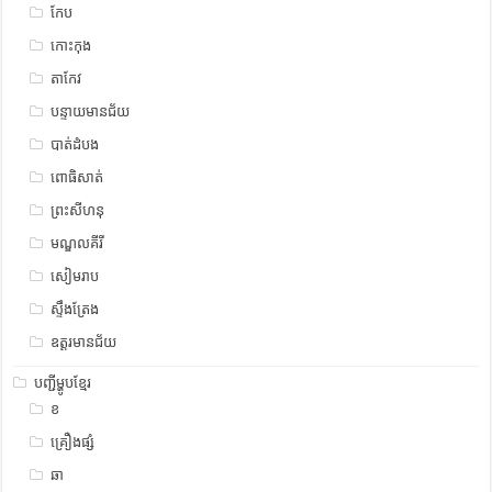
កែប
កោះកុង
តាកែវ
បន្ទាយមានជ័យ
បាត់ដំបង
ពោធិសាត់
ព្រះសីហនុ
មណ្ឌលគីរី
សៀមរាប
ស្ទឹង​​ត្រែង
ឧត្ដរមានជ័យ
បញ្ជីម្ហូបខ្មែរ
ខ
គ្រឿងផ្សំ
ឆា