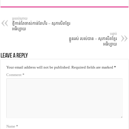
ត្រលប់ក្រោយ
ខ្ញីកាន់តែចាស់កាន់តែហិរ – សុភាសិតខ្មែរ
អធិប្បាយ
បន្ទាប់
ខ្លួនរស់ របស់បាន – សុភាសិតខ្មែរ
អធិប្បាយ
Leave a Reply
Your email address will not be published.
Required fields are marked
*
Comment
*
Name
*