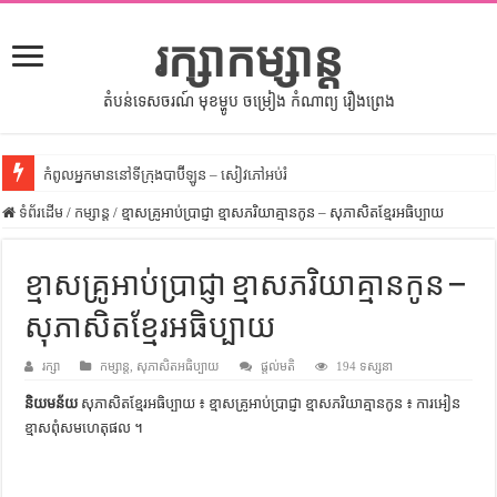
រក្សាកម្សាន្ត
តំបន់ទេសចរណ៍ មុខម្ហូប ចម្រៀង កំណាព្យ រឿងព្រេង
កំពូលអ្នកមាននៅទីក្រុងបាប៊ីឡូន – សៀវភៅអប់រំ
ទំព័រដើម
សីលធម៌នៅក្នុងសង្គមខ្មែរ – សៀវភៅចំណេះដឹងទូទៅ
/
កម្សាន្ត
/
ខ្មាសគ្រូអាប់ប្រាជ្ញា ខ្មាសភរិយាគ្មានកូន – សុភាសិតខ្មែរអធិប្បាយ
សិល្បះចរចា – សៀវភៅពាណិជ្ជកម្ម
ខ្មាសគ្រូអាប់ប្រាជ្ញា ខ្មាសភរិយាគ្មានកូន –
ទំលៀមទម្លាប់ប្រពៃណីជនជាតិចិន – សៀវភៅចំណេះដឹងទូទៅ
សុភាសិតខ្មែរអធិប្បាយ
ដើមកំណើតអង្គរ – សៀវភៅចំណេះដឹងទូទៅ
ដើមកំណើតជនជាតិខ្មែរ – អត្ថបទស្រាវជ្រាវ
រក្សា
កម្សាន្ត
,
សុភាសិតអធិប្បាយ
ផ្តល់មតិ
194 ទស្សនា
ទំនាក់ទំនងកម្ពុជានិងចិន – សៀវភៅចំណេះដឹងទូទៅ
និយមន័យ
សុភាសិតខ្មែរអធិប្បាយ ៖ ខ្មាសគ្រូអាប់ប្រាជ្ញា ខ្មាសភរិយាគ្មានកូន ៖ ការ​អៀន​
ខ្មាស​ពុំ​សម​ហេតុ​ផល ។
ព្រះបាទធម្មិក – សៀវភៅចំណេះដឹងទូទៅ
រដ្ឋបាល និង រដ្ឋបាលវិមជ្ឈការ – អត្ថបទស្រាវជ្រាវ