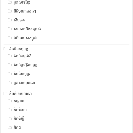
ប្រាសាទខ្មែរ
ពិធីបុណ្យផ្សេងៗ
សិប្បកម្ម
សុខភាពនិងសម្រស់
អំពីប្រទេសកម្ពុជា
ដំណើរកម្សាន្ត
តំបន់ធម្មជាតិ
តំបន់ប្រវត្តិសាស្រ្ត
តំបន់សមុទ្រ
ប្រាសាទបុរាណ
តំបន់ទេសចរណ៍
កណ្តាល
កំពង់ចាម
កំពង់ស្ពឺ
កំពត