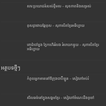
សារៈប្រយោជន៍របស់ខ្ទឹមស – សុខភាពនិងសម្រស់
ខុសដូចវាយឆ្កែខុស – សុភាសិតខ្មែរអធិប្បាយ
គោដំបៅខ្នង ក្អែកហើររំលង រំសាយកន្ទុយ – សុភាសិតខ្មែរ
អធិប្បាយ
អត្ថបទថ្មីៗ
កំពូលអ្នកមាននៅទីក្រុងបាប៊ីឡូន – សៀវភៅអប់រំ
សីលធម៌នៅក្នុងសង្គមខ្មែរ – សៀវភៅចំណេះដឹងទូទៅ