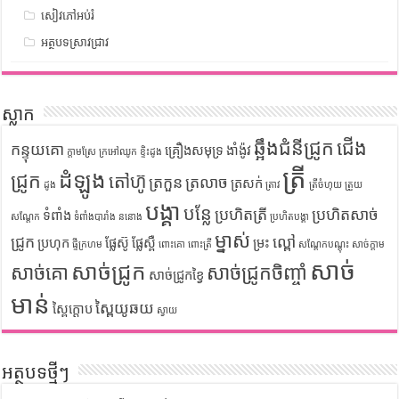
សៀវភៅអប់រំ
អត្ថបទស្រាវជ្រាវ
ស្លាក
ឆ្អឹងជំនីជ្រូក
ជើង
កន្ទុយគោ
គ្រឿងសមុទ្រ
ងាំង៉ូវ
ក្តាមស្រែ
ក្រអៅឈូក
ខ្ទិះដូង
ត្រី
ដំឡូង
ជ្រូក
តៅហ៊ូ
ត្រកួន
ត្រលាច
ត្រសក់
ដូង
ត្រាវ
ត្រីចំហុយ
ត្រួយ
បង្គា
បន្លែ
ប្រហិតត្រី
ប្រហិតសាច់
ទំពាំង
សណ្តែក
ទំពាំងបារាំង
ននោង
ប្រហិតបង្គា
ម្នាស់
ជ្រូក
ល្ពៅ
ប្រហុក
ផ្លែស៊ូ
ផ្លែស្ពឺ
ម្រះ
ផ្ទីក្រហម
ពោះគោ
ពោះត្រី
សណ្តែកបណ្តុះ
សាច់ក្តាម
សាច់
សាច់ជ្រូក
សាច់គោ
សាច់ជ្រូកចិញ្ចាំ
សាច់ជ្រូកខ្វៃ
មាន់
ស្ពៃយូឆយ
ស្ពៃក្តោប
ស្វាយ
អត្ថបទថ្មីៗ