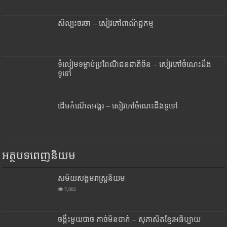
សិល្បះចរចា – សៀវភៅពាណិជ្ជកម្ម
ទំលៀមទម្លាប់ប្រពៃណីជនជាតិចិន – សៀវភៅចំណេះដឹង
ទូទៅ
ដើមកំណើតអង្គរ – សៀវភៅចំណេះដឹងទូទៅ
អត្ថបទពេញនិយម
សម័យសង្គមរាស្រ្តនិយម
7,002
ចង្កឹះមួយបាច់ កាច់មិនបាក់ – សុភាសិតខ្មែរអធិប្បាយ