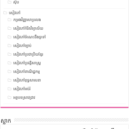
ស៊ុប
សៀវភៅ
កម្រងវិញ្ញាសាប្រលង
សៀវភៅកំរិតវិទ្យាល័យ
សៀវភៅចំណេះដឹងទូទៅ
សៀវភៅច្បាប់
សៀវភៅប្រជាប្រិយខ្មែរ
សៀវភៅប្រវត្តិសាស្រ្ត
សៀវភៅពាណិជ្ជកម្ម
សៀវភៅពុទ្ធសាសនា
សៀវភៅអប់រំ
អត្ថបទស្រាវជ្រាវ
ស្លាក