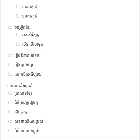
បទពាក្យ៨
បទពាក្យ៩
ចម្រៀងខ្មែរ
រស់ សិរីសុទ្ឋា
ស៊ិន ស៊ីសាមុត
រឿងនិទានបរទេស
រឿងព្រេងខ្មែរ
សុភាសិតអធិប្បាយ
ចំណេះដឹងទូទៅ
ប្រាសាទខ្មែរ
ពិធីបុណ្យផ្សេងៗ
សិប្បកម្ម
សុខភាពនិងសម្រស់
អំពីប្រទេសកម្ពុជា