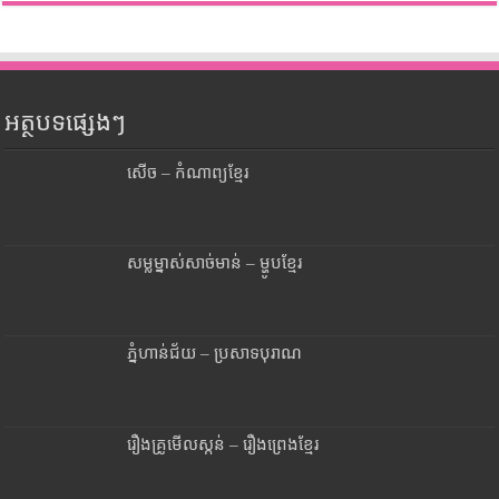
អត្ថបទផ្សេងៗ
សើច – កំណាព្យខ្មែរ
សម្លម្នាស់សាច់មាន់ – ម្ហូបខ្មែរ
ភ្នំហាន់ជ័យ – ប្រសាទបុរាណ
រឿងគ្រូមើលស្កន់ – រឿងព្រេងខ្មែរ