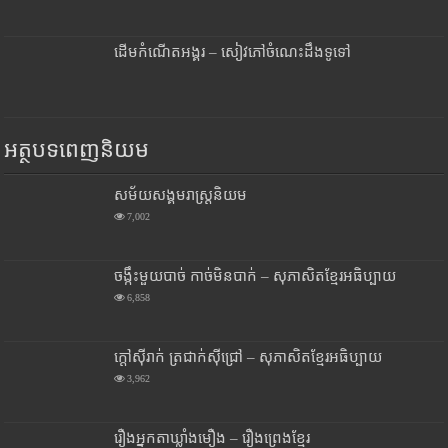
ដើមកំណើតអង្គរ – សៀវភៅចំណេះដឹងទូទៅ
អត្ថបទពេញនិយម
សម័យសង្គមរាស្រ្តនិយម
7,002
ចង្កឹះមួយបាច់ កាច់មិនបាក់ – សុភាសិតខ្មែរអធិប្បាយ
6,858
ក្តៅស៊ីរាក់ ត្រជាក់ស៊ីជ្រៅ – សុភាសិតខ្មែរអធិប្បាយ
3,962
រឿងអ្នកតាឃ្លាំងមឿង – រឿងព្រេងខ្មែរ