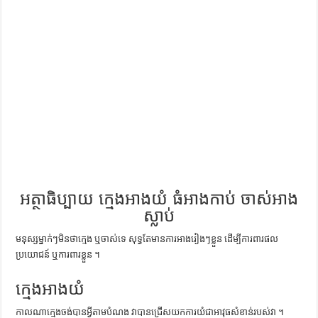
ការស្វែងយល់អំពី ល្ខោនខោល – សៀវភៅចំណេះដឹងទូទៅ
អត្ថាធិប្បាយ ក្មេងអាងយំ ធំអាងកាប់ ចាស់អាង
ស្លាប់
មនុស្ស​ម្នាក់ៗ​មិន​ថា​ក្មេង ឬ​ចាស់​ទេ សុទ្ធ​តែ​មាន​ការ​អាង​រៀងៗ​ខ្លួន ដើម្បី​ការពារ​ផល​
ប្រយោជន៍ ឬ​ការពារ​ខ្លួន ។
ក្មេងអាងយំ
កាលណា​ក្មេង​ចង់​បាន​អ្វី​តាម​បំណង វា​បាន​ជ្រើស​យក​ការ​យំ​ជា​អាវុធ​សំខាន់​របស់​វា ។