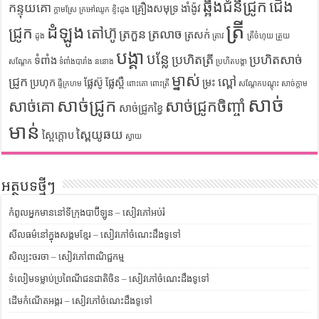
ឆ្អឹងជំនីជ្រូក
ជើង
កន្ទុយគោ
គ្រឿងសមុទ្រ
ងាំង៉ូវ
ក្តាមស្រែ
ក្រអៅឈូក
ខ្ទិះដូង
ត្រី
ដំឡូង
ជ្រូក
តៅហ៊ូ
ត្រកួន
ត្រលាច
ត្រសក់
ដូង
ត្រាវ
ត្រីចំហុយ
ត្រួយ
បង្គា
បន្លែ
ប្រហិតត្រី
ប្រហិតសាច់
ទំពាំង
សណ្តែក
ទំពាំងបារាំង
ននោង
ប្រហិតបង្គា
ម្នាស់
ជ្រូក
ល្ពៅ
ប្រហុក
ផ្លែស៊ូ
ផ្លែស្ពឺ
ម្រះ
ផ្ទីក្រហម
ពោះគោ
ពោះត្រី
សណ្តែកបណ្តុះ
សាច់ក្តាម
សាច់
សាច់ជ្រូក
សាច់គោ
សាច់ជ្រូកចិញ្ចាំ
សាច់ជ្រូកខ្វៃ
មាន់
ស្ពៃយូឆយ
ស្ពៃក្តោប
ស្វាយ
អត្ថបទថ្មីៗ
កំពូលអ្នកមាននៅទីក្រុងបាប៊ីឡូន – សៀវភៅអប់រំ
សីលធម៌នៅក្នុងសង្គមខ្មែរ – សៀវភៅចំណេះដឹងទូទៅ
សិល្បះចរចា – សៀវភៅពាណិជ្ជកម្ម
ទំលៀមទម្លាប់ប្រពៃណីជនជាតិចិន – សៀវភៅចំណេះដឹងទូទៅ
ដើមកំណើតអង្គរ – សៀវភៅចំណេះដឹងទូទៅ