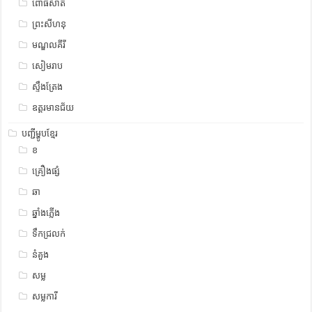
ពោធិសាត់
ព្រះសីហនុ
មណ្ឌលគីរី
សៀមរាប
ស្ទឹង​​ត្រែង
ឧត្ដរមានជ័យ
បញ្ជីម្ហូបខ្មែរ
ខ
គ្រឿងផ្សំ
ឆា
ឆ្នាំងភ្លើង
ទឹកជ្រលក់
នំគួង
សម្ល
សម្លការី