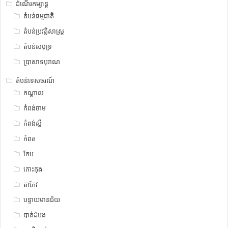
ដំណើរកម្សាន្ត
តំបន់ធម្មជាតិ
តំបន់ប្រវត្តិសាស្រ្ត
តំបន់សមុទ្រ
ប្រាសាទបុរាណ
តំបន់ទេសចរណ៍
កណ្តាល
កំពង់ចាម
កំពង់ស្ពឺ
កំពត
កែប
កោះកុង
តាកែវ
បន្ទាយមានជ័យ
បាត់ដំបង