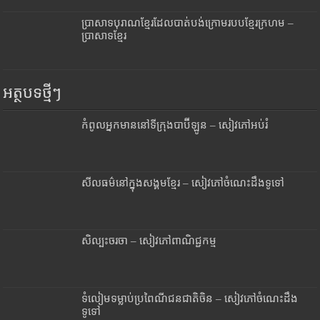
ប្រាសាទបុរាណខ្មែរដែលបាត់បង់ក្រោមរបបខ្មែរក្រហម –
ប្រាសាទខ្មែរ
អត្ថបទថ្មីៗ
កំពូលអ្នកមាននៅទីក្រុងបាប៊ីឡូន – សៀវភៅអប់រំ
សីលធម៌នៅក្នុងសង្គមខ្មែរ – សៀវភៅចំណេះដឹងទូទៅ
សិល្បះចរចា – សៀវភៅពាណិជ្ជកម្ម
ទំលៀមទម្លាប់ប្រពៃណីជនជាតិចិន – សៀវភៅចំណេះដឹង
ទូទៅ