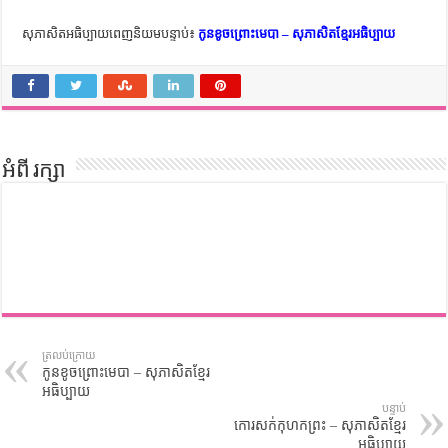
សុភាសិតអធិប្បាយពេញនិយមបន្ទាប់៖
កូនខូចព្រោះមេបា – សុភាសិតខ្មែរអធិប្បាយ
អំពី រក្សា
ត្រលប់ក្រោយ
កូនខូចព្រោះមេបា – សុភាសិតខ្មែរ
អធិប្បាយ
បន្ទាប់
កោរសក់កុហកព្រះ – សុភាសិតខ្មែរ
អធិប្បាយ