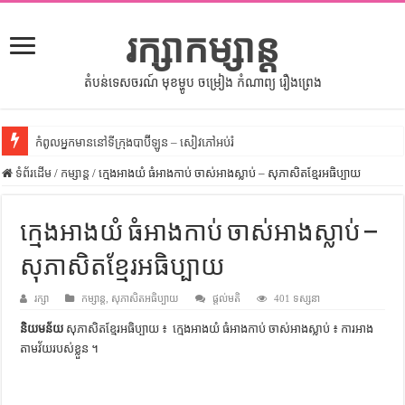
រក្សាកម្សាន្ត
តំបន់ទេសចរណ៍ មុខម្ហូប ចម្រៀង កំណាព្យ រឿងព្រេង
កំពូលអ្នកមាននៅទីក្រុងបាប៊ីឡូន – សៀវភៅអប់រំ
ទំព័រដើម
សីលធម៌នៅក្នុងសង្គមខ្មែរ – សៀវភៅចំណេះដឹងទូទៅ
/
កម្សាន្ត
/
ក្មេងអាងយំ ធំអាងកាប់ ចាស់អាងស្លាប់ – សុភាសិតខ្មែរអធិប្បាយ
សិល្បះចរចា – សៀវភៅពាណិជ្ជកម្ម
ក្មេងអាងយំ ធំអាងកាប់ ចាស់អាងស្លាប់ –
ទំលៀមទម្លាប់ប្រពៃណីជនជាតិចិន – សៀវភៅចំណេះដឹងទូទៅ
សុភាសិតខ្មែរអធិប្បាយ
ដើមកំណើតអង្គរ – សៀវភៅចំណេះដឹងទូទៅ
ដើមកំណើតជនជាតិខ្មែរ – អត្ថបទស្រាវជ្រាវ
រក្សា
កម្សាន្ត
,
សុភាសិតអធិប្បាយ
ផ្តល់មតិ
401 ទស្សនា
ទំនាក់ទំនងកម្ពុជានិងចិន – សៀវភៅចំណេះដឹងទូទៅ
និយមន័យ
សុភាសិតខ្មែរអធិប្បាយ ៖ ក្មេងអាងយំ ធំអាងកាប់ ចាស់អាងស្លាប់ ៖ ការ​អាង​
តាម​វ័យ​របស់​ខ្លួន ។
ព្រះបាទធម្មិក – សៀវភៅចំណេះដឹងទូទៅ
រដ្ឋបាល និង រដ្ឋបាលវិមជ្ឈការ – អត្ថបទស្រាវជ្រាវ