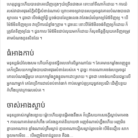
ហេតុ​ដូច្នេះ​ហើយ​បាន​ជា​គេ​ឃើញ​ក្មេងៗ​យំ​ច្រើន​ជាង​គេ ទោះ​នៅ​ទីណា​ក៏​ដោយ ។ ការ​យំ​
របស់​វា​ជា​អាវុធ​ស័ក្តិសិទ្ធិ​សំខាន់​ណាស់ ព្រោះ​អាច​ឲ្យ​វា​បាន​សម្រេច​នូវ​គោល​បំណង​បាន​ជា​
ស្ថាបពរ ។ ដូចជា បើ​ចង់​ញ៉ាំ​អ្វី ឬ​ចង់​បាន​ល្បែង​លេង វា​តែង​យំ​លំអុក​ឲ្យ​ម៉ែឪ​ទិញ​ឲ្យ ។ បើ​
ម៉ែឪ​មិន​ទិញ​ឲ្យ​ទេ វា​ប្រើ​ការ​យំ​ខ្លាំងៗ​ភ្លាម ។ ដូចនេះ​ ទោះបី​ម៉ែឪ​មិន​ចង់​ទិញ​ឲ្យ​ក៏​ដោយ ក៏​
ត្រូវ​តែ​ទិញ​ឲ្យ​ដែរ ។ ជួនកាល ម៉ែឪ​មិន​ជាប់​លុយ​មក​ក៏​ដោយ ក៏​សុខ​ចិត្ត​ខ្ចី​លុយ​គេ​ទិញ​តម្រូវ​
តាម​បំណង​កូន​សិន​ដែរ ។
ធំអាងកាប់
មនុស្ស​ធំ​យំ​លែង​សម ហើយ​ក៏​គ្មាន​ឥទ្ធិពល​ទៅ​លើ​អ្នក​ណា​ដែរ ។ តែ​គេ​មាន​កម្លាំង​ពេញ​ខ្លួន
គេ​ក៏​ជ្រើស​យក​កម្លាំង​បាយ​ជា​អាវុធ​សំខាន់​របស់​គេ ។ ដូច្នេះ កាលណា​គេ​ចង់​សម្រេច​នូវ​
គោល​បំណង​អ្វី​មួយ គេ​យក​កម្លាំង​ក្នុង​ខ្លួន​មក​ដោះស្រាយ ។ ដូចជា គេ​ចង់​យក​ជ័យជម្នះ​លើ​
អ្នក​ណា​ម្នាក់ គេ​តែ​ប្រើ​ការ​ដាល់​តប់​ទាត់​ធាក់ កាប់​សម្លាប់​គូ​ប្រយុទ្ធ​ឥត​ប្រណី ដើម្បី​បន្ថយ​
កំហឹង​ក្រេវក្រោធ​របស់​គេ ។
ចាស់អាងស្លាប់
មនុស្ស​ចាស់​កម្លាំង​ខ្សោយ ម៉្លោះ​ហើយ​គ្មាន​អ្វី​អាង​នឹង​គេ ក៏​ជ្រើស​យក​សេចក្ដី​ស្លាប់​មក​អាង
។ កាលណា​គាត់​មាន​កំហឹង គេ​តែង​ឮ​គាត់​និយាយ​ថា អញ​ចំណាស់​ហ្នឹង​ហើយ អញ​មិន​
ខ្លាយ​អា​ណា​ទេ ខ្លាំង​ណាស់​ត្រឹម​ស្លាប់​ គ្មាន​អា​ណា​ជៀស​ស្លាប់​រួច​ទេ​អ៎ា បើ​មិន​ជឿ​ទេ សាក​
ចូល​មក​មើល​… បើ​អញ​មិន​ទាន់​ដួល​ទេ គឺ​ឯង​…