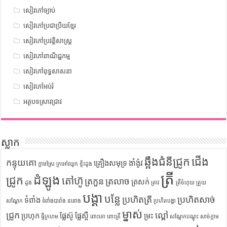
សៀវភៅច្បាប់
សៀវភៅប្រជាប្រិយខ្មែរ
សៀវភៅប្រវត្តិសាស្រ្ត
សៀវភៅពាណិជ្ជកម្ម
សៀវភៅពុទ្ធសាសនា
សៀវភៅអប់រំ
អត្ថបទស្រាវជ្រាវ
ស្លាក
ឆ្អឹងជំនីជ្រូក
ជើង
កន្ទុយគោ
គ្រឿងសមុទ្រ
ងាំង៉ូវ
ក្តាមស្រែ
ក្រអៅឈូក
ខ្ទិះដូង
ត្រី
ដំឡូង
ជ្រូក
តៅហ៊ូ
ត្រកួន
ត្រលាច
ត្រសក់
ដូង
ត្រាវ
ត្រីចំហុយ
ត្រួយ
បង្គា
បន្លែ
ប្រហិតត្រី
ប្រហិតសាច់
ទំពាំង
សណ្តែក
ទំពាំងបារាំង
ននោង
ប្រហិតបង្គា
ម្នាស់
ជ្រូក
ល្ពៅ
ប្រហុក
ផ្លែស៊ូ
ផ្លែស្ពឺ
ម្រះ
ផ្ទីក្រហម
ពោះគោ
ពោះត្រី
សណ្តែកបណ្តុះ
សាច់ក្តាម