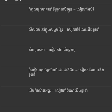
កំពូលអ្នកមាននៅទីក្រុងបាប៊ីឡូន – សៀវភៅអប់រំ
សីលធម៌នៅក្នុងសង្គមខ្មែរ – សៀវភៅចំណេះដឹងទូទៅ
សិល្បះចរចា – សៀវភៅពាណិជ្ជកម្ម
ទំលៀមទម្លាប់ប្រពៃណីជនជាតិចិន – សៀវភៅចំណេះដឹង
ទូទៅ
ដើមកំណើតអង្គរ – សៀវភៅចំណេះដឹងទូទៅ