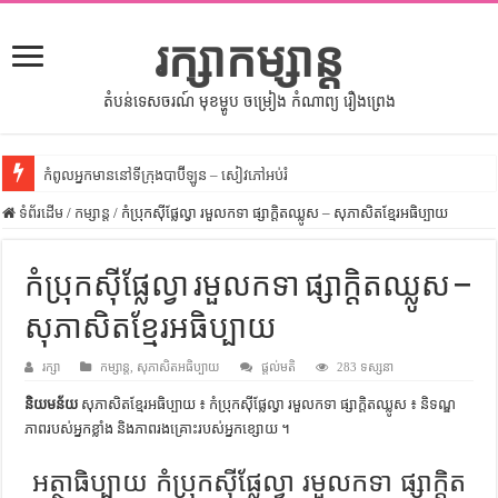
រក្សាកម្សាន្ត
តំបន់ទេសចរណ៍ មុខម្ហូប ចម្រៀង កំណាព្យ រឿងព្រេង
កំពូលអ្នកមាននៅទីក្រុងបាប៊ីឡូន – សៀវភៅអប់រំ
ទំព័រដើម
សីលធម៌នៅក្នុងសង្គមខ្មែរ – សៀវភៅចំណេះដឹងទូទៅ
/
កម្សាន្ត
/
កំប្រុកស៊ីផ្លែល្វា រមួលកទា ផ្សាក្តិតឈ្លូស – សុភាសិតខ្មែរអធិប្បាយ
សិល្បះចរចា – សៀវភៅពាណិជ្ជកម្ម
កំប្រុកស៊ីផ្លែល្វា រមួលកទា ផ្សាក្តិតឈ្លូស –
ទំលៀមទម្លាប់ប្រពៃណីជនជាតិចិន – សៀវភៅចំណេះដឹងទូទៅ
សុភាសិតខ្មែរអធិប្បាយ
ដើមកំណើតអង្គរ – សៀវភៅចំណេះដឹងទូទៅ
ដើមកំណើតជនជាតិខ្មែរ – អត្ថបទស្រាវជ្រាវ
រក្សា
កម្សាន្ត
,
សុភាសិតអធិប្បាយ
ផ្តល់មតិ
283 ទស្សនា
ទំនាក់ទំនងកម្ពុជានិងចិន – សៀវភៅចំណេះដឹងទូទៅ
និយមន័យ
សុភាសិតខ្មែរអធិប្បាយ ៖ កំប្រុកស៊ីផ្លែល្វា រមួលកទា ផ្សាក្តិតឈ្លូស ៖ និទណ្ឌ
ភាព​របស់​អ្នក​ខ្លាំង និង​ភាព​រងគ្រោះ​របស់​អ្នក​ខ្សោយ ។
ព្រះបាទធម្មិក – សៀវភៅចំណេះដឹងទូទៅ
អត្ថាធិប្បាយ កំប្រុកស៊ីផ្លែល្វា រមួលកទា ផ្សាក្តិត
រដ្ឋបាល និង រដ្ឋបាលវិមជ្ឈការ – អត្ថបទស្រាវជ្រាវ