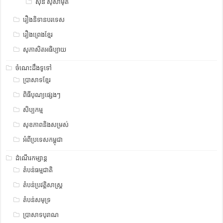
ស៊ិន ស៊ីសាមុត
រឿងនិទានបរទេស
រឿងព្រេងខ្មែរ
សុភាសិតអធិប្បាយ
ចំណេះដឹងទូទៅ
ប្រាសាទខ្មែរ
ពិធីបុណ្យផ្សេងៗ
សិប្បកម្ម
សុខភាពនិងសម្រស់
អំពីប្រទេសកម្ពុជា
ដំណើរកម្សាន្ត
តំបន់ធម្មជាតិ
តំបន់ប្រវត្តិសាស្រ្ត
តំបន់សមុទ្រ
ប្រាសាទបុរាណ