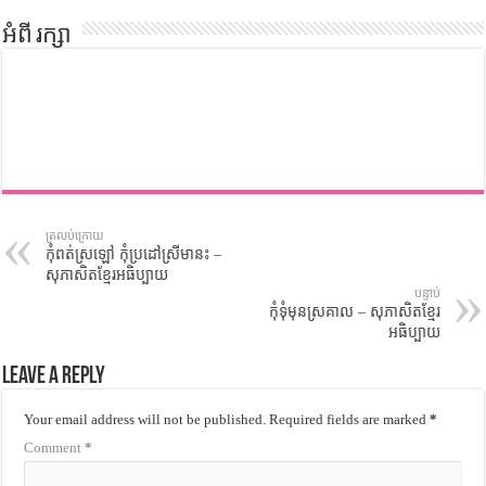
អំពី រក្សា
ត្រលប់ក្រោយ
កុំពត់ស្រឡៅ កុំប្រដៅស្រីមានះ –
សុភាសិតខ្មែរអធិប្បាយ
បន្ទាប់
កុំទុំមុនស្រគាល – សុភាសិតខ្មែរ
អធិប្បាយ
Leave a Reply
Your email address will not be published.
Required fields are marked
*
Comment
*