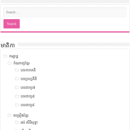
មាតិកា
កម្សាន្ត
កំណាព្យខ្មែរ
បទកាកគតិ
បទប្រហ្មគីតិ
បទពាក្យ៧
បទពាក្យ៨
បទពាក្យ៩
ចម្រៀងខ្មែរ
រស់ សិរីសុទ្ឋា