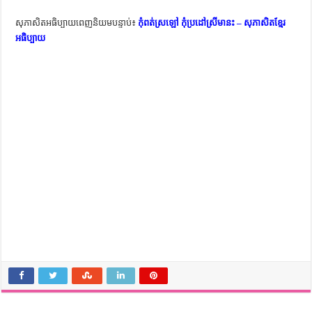
សុភាសិតអធិប្បាយពេញនិយមបន្ទាប់៖
កុំពត់ស្រឡៅ កុំប្រដៅស្រីមានះ – សុភាសិតខ្មែរ
អធិប្បាយ