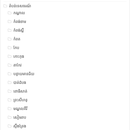
តំបន់ទេសចរណ៍
កណ្តាល
កំពង់ចាម
កំពង់ស្ពឺ
កំពត
កែប
កោះកុង
តាកែវ
បន្ទាយមានជ័យ
បាត់ដំបង
ពោធិសាត់
ព្រះសីហនុ
មណ្ឌលគីរី
សៀមរាប
ស្ទឹង​​ត្រែង