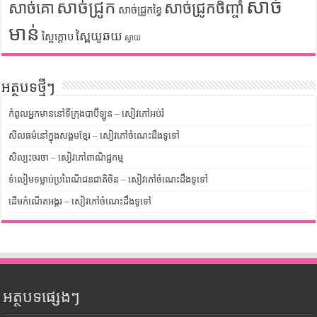
សាច់
សាច់ជ្រូក
សាច់គោ
សាច់ជ្រូកចិញ្ចាំ
សាច់ជ្រូកខ្វៃ
មាន់
ស្ពៃយូឆយ
ស្ពៃក្តោប
ស្វាយ
អត្ថបទថ្មីៗ
កំពូលអ្នកមាននៅទីក្រុងបាប៊ីឡូន – សៀវភៅអប់រំ
សីលធម៌នៅក្នុងសង្គមខ្មែរ – សៀវភៅចំណេះដឹងទូទៅ
សិល្បះចរចា – សៀវភៅពាណិជ្ជកម្ម
ទំលៀមទម្លាប់ប្រពៃណីជនជាតិចិន – សៀវភៅចំណេះដឹងទូទៅ
ដើមកំណើតអង្គរ – សៀវភៅចំណេះដឹងទូទៅ
អត្ថបទផ្សេងៗ