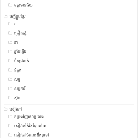
ឧត្ដរមានជ័យ
បញ្ជីម្ហូបខ្មែរ
ខ
គ្រឿងផ្សំ
ឆា
ឆ្នាំងភ្លើង
ទឹកជ្រលក់
នំគួង
សម្ល
សម្លការី
ស៊ុប
សៀវភៅ
កម្រងវិញ្ញាសាប្រលង
សៀវភៅកំរិតវិទ្យាល័យ
សៀវភៅចំណេះដឹងទូទៅ