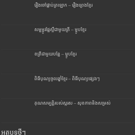
រឿងចៅផ្កាប់ត្រឡោក – រឿងព្រេងខ្មែរ
សម្លម្ជូរផ្លែស្ពឺជាមួយត្រី – ម្ហូបខ្មែរ
ខត្រីជាមួយបន្លែ – ម្ហូបខ្មែរ
ពិធីបុណ្យចូលឆ្នាំខ្មែរ – ពិធីបុណ្យផ្សេងៗ
គុណសម្បត្តិរបស់ស្ករស – សុខភាពនិងសម្រស់
អត្ថបទថ្មីៗ