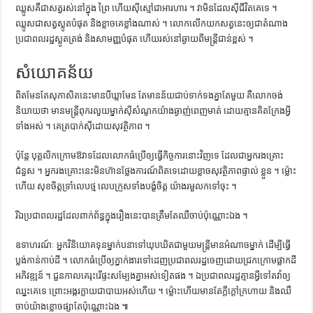
ឈ្លូស​គឺ​ជា​សត្វ​រស់​នៅ​ក្នុង​ ព្រៃ ហើយ​ស៊ី​ស្មៅ​ជា​អារហារ ។ វា​មិន​ដែល​ស៊ី​ជីវិត​គេ​ទេ ។
ឈ្លូស​ជា​សត្វ​ស្លូត​បំផុត និង​ខ្លាច​គេ​ខ្លាំង​ណាស់ ។ លោក​លើក​យក​សត្វ​នេះ​ឲ្យ​ជា​តំណាង​
ប្រជាពលរដ្ឋ​ស្លូត​ត្រង់ និង​សាមញ្ញ​បំផុត ហើយ​រស់​នៅ​ឆ្ងាយ​ពី​មន្ត្រី​ជាន់​ខ្ពស់ ។
សំយោគ​ន័យ
ពិត​មែន​តែ​សុភាសិត​នេះ​មាន​បី​ឃ្លា​មែន តែ​មាន​ន័យ​ជាប់​ទាក់​ទង​គ្នា​តែ​មួយ គឺ​លោក​ចង់​
និយាយ​ថា មាន​មន្ត្រី​ពុករលួយ​ម្នាក់​ស៊ី​សំណូក​យ៉ាង​ឆ្ងាញ់​ពេញ​មាត់ ដោយ​គ្មាន​គិត​ក្រែង​អ្វី​
ទាំងអស់ ។ គេ​ត្របាក់​ស៊ី​ដោយ​សុវត្ថិភាព ។
ប៉ុន្តែ បុគ្គលិក​ក្រោម​ឱវាទ​ដែល​លោក​ធំ​ប្រើ​ឲ្យ​ធ្វើ​កិច្ចការ​នោះ​វិញ​ទេ ដែល​ជា​អ្នក​រងគ្រោះ​
ជំនួស ។ អ្នក​រងគ្រោះ​នេះ​មិន​ហ៊ាន​ថ្លែង​ការណ៍​ពិត​ទេ​ដោយ​ខ្លាច​សុវត្ថិភាព​ផ្ទាល់ ​ខ្លួន ។ ម្ល៉ោះ
ហើយ សុខចិត្ត​ទ្រាំ​លេប​ថ្ម លេប​ក្រួស​ទាំង​បង្ខំ​ចិត្ត យ៉ាង​រមួល​ក​ទៅ​ចុះ ។
រីឯ​ប្រជាពលរដ្ឋ​ដែល​ពាក់ព័ន្ធ​ក្នុង​រឿង​នេះ​បាន​ត្រឹមតែ​ឈឺ​ចាប់​ប៉ុណ្ណោះ​ឯង ។
ឧទាហរណ៍ៈ អ្នក​វិនិយោគទុន​ម្នាក់​បនា​ទៅ​ឃុបឃិត​ជាមួយ​មន្ត្រី​មាន​អំណាច​ម្នាក់​ ដើម្បី​ធ្វើ​
ប្លង់​កាន់​កាប់​ដី ។ លោក​ធំ​ប្រើ​ឲ្យ​ភ្នាក់ងារ​ទៅ​ដេញ​ប្រជាពលរដ្ឋ​ចេញ​ដោយ​ជ្រក​ក្រោម​ផ្លាក​ដី
​អភិវឌ្ឍន៍ ។ ជួនកាល​គេ​រុះរើ​ផ្ទះ​សម្បែង​គ្នា​អស់​ទៀត​ផង ។ ឯ​ប្រជាពលរដ្ឋ​គ្មាន​អ្វី​ទៅ​តវ៉ា​ឲ្យ​
ឈ្នះ​គេ​ទេ ព្រោះ​អង្ករ​ក្លាយ​ជា​បាយ​អស់​ហើយ ។ ម្ល៉ោះហើយ​មាន​តែ​ក្ដីក្ដៅ​ក្រហាយ និង​ឈឺ​
ចាប់​យ៉ាង​ខ្លោច​ផ្សា​តែ​ប៉ុណ្ណោះ​ឯង ៕