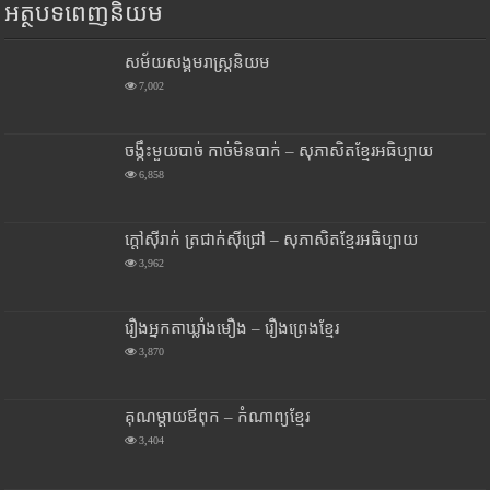
អត្ថបទពេញនិយម
សម័យសង្គមរាស្រ្តនិយម
7,002
ចង្កឹះមួយបាច់ កាច់មិនបាក់ – សុភាសិតខ្មែរអធិប្បាយ
6,858
ក្តៅស៊ីរាក់ ត្រជាក់ស៊ីជ្រៅ – សុភាសិតខ្មែរអធិប្បាយ
3,962
រឿងអ្នកតាឃ្លាំងមឿង – រឿងព្រេងខ្មែរ
3,870
គុណម្តាយឪពុក – កំណាព្យខ្មែរ
3,404