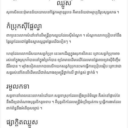
ឈ្លូស
ការស្វែងយល់អំពី ល្ខោនខោល – សៀវភៅចំណេះដឹងទូទៅ
សុភាសិត​នេះ​ពុំ​មាន​ន័យ​យោល​ទៅ​ផ្នែក​អត្ថានុរូប​ទេ គឺ​មាន​ន័យ​ជា​អត្ថប្បដិរូប​សុទ្ធសាធ ។
កំប្រុកស៊ីផ្លែល្វា
ពាក្យ​នេះ​លោក​សំដៅ​ទៅ​លើ​មន្ត្រី​ពុករលួយ​ដែល​ស៊ី​សំណូក ។ សំណូក​លោក​ប្រៀប​ទៅ​នឹង​
ផ្លែល្វា​ដែល​ជា​ផ្លែ​មិន​ស្អាត​ល្អ​ដូច​ផ្លែឈើ​ឯ​ទៀតៗ ។
ហេតុ​ដែល​លោក​រើស​យក​សត្វ​កំប្រុក​ នេះ​មក​ដើរ​តួ​ក្នុង​សុភាសិត​នេះ ព្រោះ​សត្វ​កំប្រុក​អាច​
រស់​នៅ​ក្នុង​ស្រុក​ក៏​បាន​នៅ​ក្នុង​ព្រៃ​ក៏​បាន​ ឲ្យ​តែ​មាន​ដើមឈើ​ដែល​មាន​ផ្លែ​អាច​ឲ្យ​វា​ស៊ី​ចិញ្ចឹម​
ជីវិត​បាន ។ ម្យ៉ាងទៀត​លោក​បាន​លើក​យក​សត្វ​កំប្រុក​នេះ​មក​ធ្វើការ​ប្រៀបធៀប ព្រោះ​វា​ជា​
សត្វ​រស់​នៅ​តែ​លើ​ដើមឈើ​ជា​តំណាង​ឲ្យ​មន្ត្រី​ថ្នាក់​លើ ថ្នាក់​ខ្ពស់ ថ្នាក់​ធំ ។
រមួលកទា
សត្វ​ទា​នៅ​ពេល​នេះ​លោក​សំដៅ​យក​ សត្វ​ទា​ស្រុក​ដែល​ឡើង​ទ្រនំ​មិន​រួច គឺ​រស់​នៅ​ផ្ទាល់​តែ​
នឹង​ដី​ឲ្យ​ជា​តំណាង​បុគ្គលិក​តូច​ទាប ។ គឺ​បុគ្គលិក​ដែល​មន្ត្រី​ធំ​ប្រើ​ឲ្យ​រត់ការ ឬ​ធ្វើ​ការងារ​ដែល​
ពាក់ព័ន្ធ​នឹង​អំពើ​ខុស​ច្បាប់ ។
ផ្សាក្តិតឈ្លូស