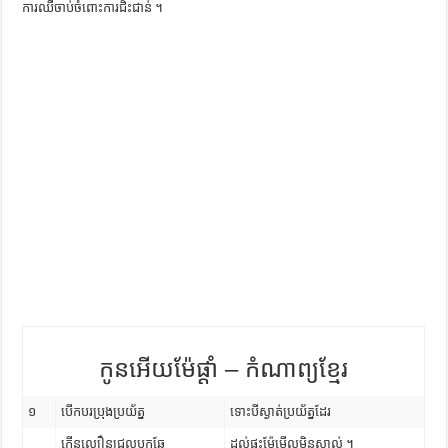
ការឈឺចាប់ចំពោះការជិះជាន់ ។
ការស្វែងយល់អំពី ល្ខោនខោល – សៀវភៅចំណេះដឹងទូទៅ
កូនអើយម៉ែផ្តាំ – កំណាព្យខ្មែរ
១
បើកបរប្រុងប្រយ័ត្ន
ទោះបីស្ងាត់ប្រយ័ត្នដែរ
កើនល្បឿនជ្រុលបុកឆ្កែ
ដល់ផ្ទះម៉ែមើលមិនស្គាល់ ។