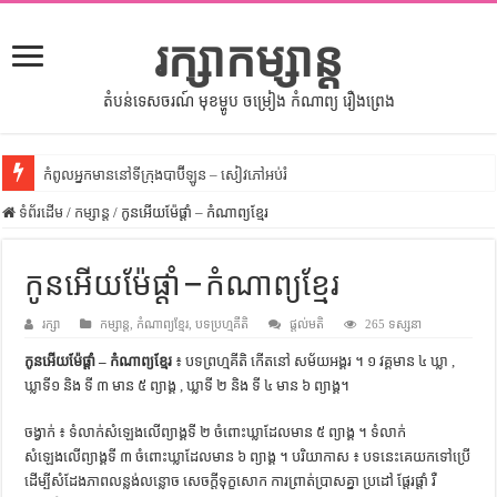
រក្សាកម្សាន្ត
តំបន់ទេសចរណ៍ មុខម្ហូប ចម្រៀង កំណាព្យ រឿងព្រេង
កំពូលអ្នកមាននៅទីក្រុងបាប៊ីឡូន – សៀវភៅអប់រំ
ទំព័រដើម
សីលធម៌នៅក្នុងសង្គមខ្មែរ – សៀវភៅចំណេះដឹងទូទៅ
/
កម្សាន្ត
/
កូនអើយម៉ែផ្តាំ – កំណាព្យខ្មែរ
សិល្បះចរចា – សៀវភៅពាណិជ្ជកម្ម
កូនអើយម៉ែផ្តាំ – កំណាព្យខ្មែរ
ទំលៀមទម្លាប់ប្រពៃណីជនជាតិចិន – សៀវភៅចំណេះដឹងទូទៅ
រក្សា
ដើមកំណើតអង្គរ – សៀវភៅចំណេះដឹងទូទៅ
កម្សាន្ត
,
កំណាព្យខ្មែរ
,
បទប្រហ្មគីតិ
ផ្តល់មតិ
265 ទស្សនា
កូនអើយម៉ែផ្តាំ – កំណាព្យខ្មែរ
៖ បទព្រហ្មគីតិ កើតនៅ សម័យអង្គរ ។ ១ វគ្គមាន ៤ ឃ្លា ,
ដើមកំណើតជនជាតិខ្មែរ – អត្ថបទស្រាវជ្រាវ
ឃ្លាទី១ និង ទី ៣ មាន ៥ ព្យាង្គ , ឃ្លាទី ២ និង ទី ៤ មាន ៦ ព្យាង្គ។
ទំនាក់ទំនងកម្ពុជានិងចិន – សៀវភៅចំណេះដឹងទូទៅ
ចង្វាក់ ៖ ទំលាក់សំឡេងលើព្យាង្គទី ២ ចំពោះឃ្លាដែលមាន ៥ ព្យាង្គ​ ។ ទំលាក់​
ព្រះបាទធម្មិក – សៀវភៅចំណេះដឹងទូទៅ
សំឡេងលើព្យាង្គទី ៣ ចំពោះឃ្លាដែលមាន ៦ ព្យាង្គ ។ បរិយាកាស ៖ បទនេះគេយកទៅប្រើ
រដ្ឋបាល និង រដ្ឋបាលវិមជ្ឈការ – អត្ថបទស្រាវជ្រាវ
ដើម្បីសំដែងភាពលន្លង់លន្លោច សេចក្តីទុក្ខសោក ការព្រាត់ប្រាសគ្នា ប្រដៅ ផ្តែរផ្តាំ រឺ