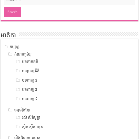
មាតិកា
កម្សាន្ត
កំណាព្យខ្មែរ
បទកាកគតិ
បទប្រហ្មគីតិ
បទពាក្យ៧
បទពាក្យ៨
បទពាក្យ៩
ចម្រៀងខ្មែរ
រស់ សិរីសុទ្ឋា
ស៊ិន ស៊ីសាមុត
រឿងនិទានបរទេស