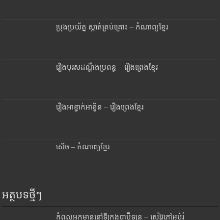
ប្រុងប្រយ័ត្ន ស្កាត់គ្រប់គ្រោះ – កំណាព្យខ្មែរ
រឿងបុរសដណ្តឹងប្រពន្ធ – រឿងព្រេងខ្មែរ
រឿងអាខ្វាក់អាខ្វិន – រឿងព្រេងខ្មែរ
សើច – កំណាព្យខ្មែរ
អត្ថបទថ្មីៗ
កំពូលអ្នកមាននៅទីក្រុងបាប៊ីឡូន – សៀវភៅអប់រំ