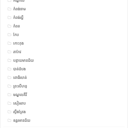
កណ្តាល
កំពង់ចាម
កំពង់ស្ពឺ
កំពត
កែប
កោះកុង
តាកែវ
បន្ទាយមានជ័យ
បាត់ដំបង
ពោធិសាត់
ព្រះសីហនុ
មណ្ឌលគីរី
សៀមរាប
ស្ទឹង​​ត្រែង
ឧត្ដរមានជ័យ