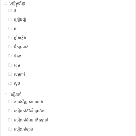
បញ្ជីម្ហូបខ្មែរ
ខ
គ្រឿងផ្សំ
ឆា
ឆ្នាំងភ្លើង
ទឹកជ្រលក់
នំគួង
សម្ល
សម្លការី
ស៊ុប
សៀវភៅ
កម្រងវិញ្ញាសាប្រលង
សៀវភៅកំរិតវិទ្យាល័យ
សៀវភៅចំណេះដឹងទូទៅ
សៀវភៅច្បាប់