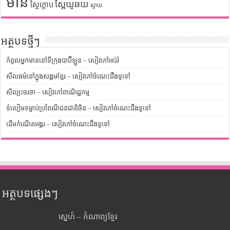
មាន់
ស្ពៃយូឆយ
ស្ពៃក្តោប
ស្វាយ
អត្ថបទថ្មីៗ
កំពូលអ្នកមាននៅទីក្រុងបាប៊ីឡូន – សៀវភៅអប់រំ
សីលធម៌នៅក្នុងសង្គមខ្មែរ – សៀវភៅចំណេះដឹងទូទៅ
សិល្បះចរចា – សៀវភៅពាណិជ្ជកម្ម
ទំលៀមទម្លាប់ប្រពៃណីជនជាតិចិន – សៀវភៅចំណេះដឹងទូទៅ
ដើមកំណើតអង្គរ – សៀវភៅចំណេះដឹងទូទៅ
អត្ថបទផ្សេងៗ
ស្នេហ៍ – កំណាព្យខ្មែរ