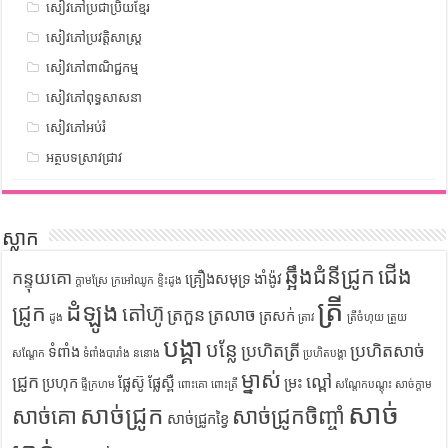
សៀវភៅប្រជាប្រិយខ្មែរ
សៀវភៅប្រវត្តិសាស្រ្ត
សៀវភៅពាណិជ្ជកម្ម
សៀវភៅពុទ្ធសាសនា
សៀវភៅអប់រំ
អត្ថបទស្រាវជ្រាវ
ស្លាក
ឆ្អឹងជំនីជ្រូក
ជើង
កន្ទុយគោ
គ្រឿងសមុទ្រ
ងាំង៉ូវ
ក្តាមស្រែ
ក្រអៅឈូក
ខ្ទិះដូង
ត្រី
ដំឡូង
ជ្រូក
តៅហ៊ូ
ត្រកួន
ត្រលាច
ត្រសក់
ដូង
ត្រាវ
ត្រីចំហុយ
ត្រួយ
បង្គា
បន្លែ
ប្រហិតត្រី
ប្រហិតសាច់
ទំពាំង
សណ្តែក
ទំពាំងបារាំង
ននោង
ប្រហិតបង្គា
ម្នាស់
ជ្រូក
ល្ពៅ
ប្រហុក
ផ្លែស៊ូ
ផ្លែស្ពឺ
ម្រះ
ផ្ទីក្រហម
ពោះគោ
ពោះត្រី
សណ្តែកបណ្តុះ
សាច់ក្តាម
សាច់
សាច់ជ្រូក
សាច់គោ
សាច់ជ្រូកចិញ្ចាំ
សាច់ជ្រូកខ្វៃ