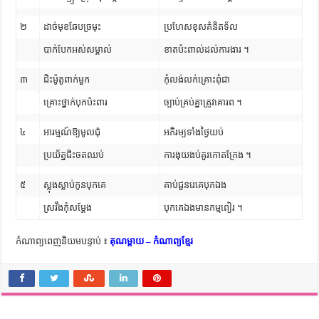
២
ដាច់មុខឆែបច្រមុះ
ប្រហែសខុសគំនិតទ័ល
បាក់បែកអស់សម្គាល់
ខាតប៉ះពាល់ដល់ការងារ ។
៣
ជិះម៉ូតូពាក់មួក
កុំលង់លក់គ្រោះពុំជា
គ្រោះថ្នាក់បុកប៉ះពារ
ច្បាប់គ្រប់គ្នាត្រូវគោរព ។
៤
អារម្មណ៍ឱ្យមូលជុំ
អភិរម្យទាំងថ្ងៃយប់
ប្រយ័ត្នជិះចតឈប់
ការងុយងប់គួរកោតក្រែង ។
៥
ស្លុងស្លាប់កូនបុកគេ
គាប់ជួនរេគេបុកឯង
ស្រវឹងកុំសម្តែង
បុកគេឯងមានកម្មពៀរ ។
កំណាព្យពេញនិយមបន្ទាប់ ៖
គុណម្តាយ – កំណាព្យខ្មែរ