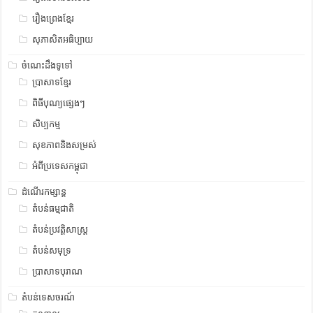
រឿងព្រេងខ្មែរ
សុភាសិតអធិប្បាយ
ចំណេះដឹងទូទៅ
ប្រាសាទខ្មែរ
ពិធីបុណ្យផ្សេងៗ
សិប្បកម្ម
សុខភាពនិងសម្រស់
អំពីប្រទេសកម្ពុជា
ដំណើរកម្សាន្ត
តំបន់ធម្មជាតិ
តំបន់ប្រវត្តិសាស្រ្ត
តំបន់សមុទ្រ
ប្រាសាទបុរាណ
តំបន់ទេសចរណ៍