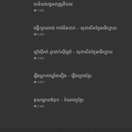
សម័យសង្គមរាស្រ្តនិយម
7,002
ចង្កឹះមួយបាច់ កាច់មិនបាក់ – សុភាសិតខ្មែរអធិប្បាយ
6,858
ក្តៅស៊ីរាក់ ត្រជាក់ស៊ីជ្រៅ – សុភាសិតខ្មែរអធិប្បាយ
3,962
រឿងអ្នកតាឃ្លាំងមឿង – រឿងព្រេងខ្មែរ
3,870
គុណម្តាយឪពុក – កំណាព្យខ្មែរ
3,406