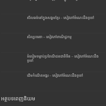
សីលធម៌នៅក្នុងសង្គមខ្មែរ – សៀវភៅចំណេះដឹងទូទៅ
សិល្បះចរចា – សៀវភៅពាណិជ្ជកម្ម
ទំលៀមទម្លាប់ប្រពៃណីជនជាតិចិន – សៀវភៅចំណេះដឹង
ទូទៅ
ដើមកំណើតអង្គរ – សៀវភៅចំណេះដឹងទូទៅ
អត្ថបទពេញនិយម