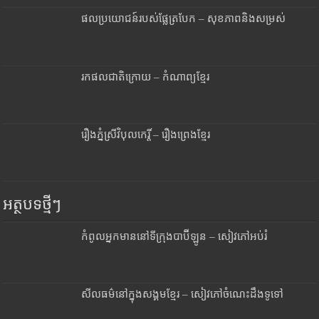
ផលប្រយោជន៍របស់ផ្លែត្របែក – សុខភាពនិងសម្រស់
រកផលជាតិក្រោយ – កំណាព្យខ្មែរ
រឿងភ្នំស្រីវិបុលកេរ្តិ៍ – រឿងព្រេងខ្មែរ
អត្ថបទថ្មីៗ
កំពូលអ្នកមាននៅទីក្រុងបាប៊ីឡូន – សៀវភៅអប់រំ
សីលធម៌នៅក្នុងសង្គមខ្មែរ – សៀវភៅចំណេះដឹងទូទៅ