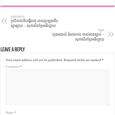
ត្រលប់ក្រោយ
ក្របីបាត់ទើបធ្វើរបង ពេលប្រឡងទើប
ស្វាធ្យាយ – សុភាសិតខ្មែរអធិប្បាយ
បន្ទាប់
ក្មេងអាងយំ ធំអាងកាប់ ចាស់អាងស្លាប់ –
សុភាសិតខ្មែរអធិប្បាយ
Leave a Reply
Your email address will not be published.
Required fields are marked
*
Comment
*
Name
*