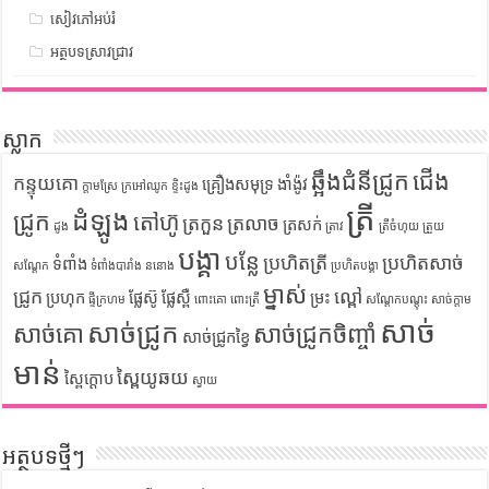
សៀវភៅអប់រំ
អត្ថបទស្រាវជ្រាវ
ស្លាក
ឆ្អឹងជំនីជ្រូក
ជើង
កន្ទុយគោ
គ្រឿងសមុទ្រ
ងាំង៉ូវ
ក្តាមស្រែ
ក្រអៅឈូក
ខ្ទិះដូង
ត្រី
ដំឡូង
ជ្រូក
តៅហ៊ូ
ត្រកួន
ត្រលាច
ត្រសក់
ដូង
ត្រាវ
ត្រីចំហុយ
ត្រួយ
បង្គា
បន្លែ
ប្រហិតត្រី
ប្រហិតសាច់
ទំពាំង
សណ្តែក
ទំពាំងបារាំង
ននោង
ប្រហិតបង្គា
ម្នាស់
ជ្រូក
ល្ពៅ
ប្រហុក
ផ្លែស៊ូ
ផ្លែស្ពឺ
ម្រះ
ផ្ទីក្រហម
ពោះគោ
ពោះត្រី
សណ្តែកបណ្តុះ
សាច់ក្តាម
សាច់
សាច់ជ្រូក
សាច់គោ
សាច់ជ្រូកចិញ្ចាំ
សាច់ជ្រូកខ្វៃ
មាន់
ស្ពៃយូឆយ
ស្ពៃក្តោប
ស្វាយ
អត្ថបទថ្មីៗ