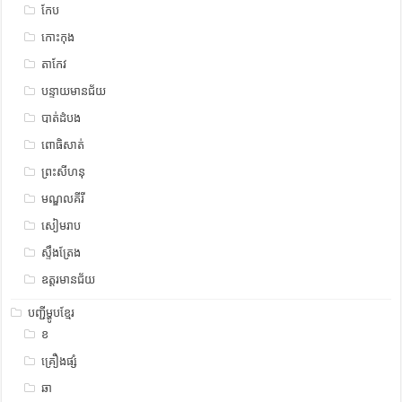
កែប
កោះកុង
តាកែវ
បន្ទាយមានជ័យ
បាត់ដំបង
ពោធិសាត់
ព្រះសីហនុ
មណ្ឌលគីរី
សៀមរាប
ស្ទឹង​​ត្រែង
ឧត្ដរមានជ័យ
បញ្ជីម្ហូបខ្មែរ
ខ
គ្រឿងផ្សំ
ឆា