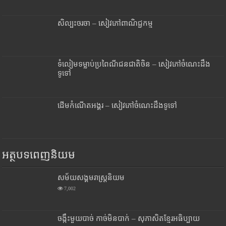
សិល្បះចរចា – សៀវភៅពាណិជ្ជកម្ម
ទំលៀមទម្លាប់ប្រពៃណីជនជាតិចិន – សៀវភៅចំណេះដឹង
ទូទៅ
ដើមកំណើតអង្គរ – សៀវភៅចំណេះដឹងទូទៅ
អត្ថបទពេញនិយម
សម័យសង្គមរាស្រ្តនិយម
7,002
ចង្កឹះមួយបាច់ កាច់មិនបាក់ – សុភាសិតខ្មែរអធិប្បាយ