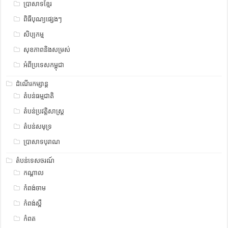
ប្រាសាទខ្មែរ
ពិធីបុណ្យផ្សេងៗ
សិប្បកម្ម
សុខភាពនិងសម្រស់
អំពីប្រទេសកម្ពុជា
ដំណើរកម្សាន្ត
តំបន់ធម្មជាតិ
តំបន់ប្រវត្តិសាស្រ្ត
តំបន់សមុទ្រ
ប្រាសាទបុរាណ
តំបន់ទេសចរណ៍
កណ្តាល
កំពង់ចាម
កំពង់ស្ពឺ
កំពត