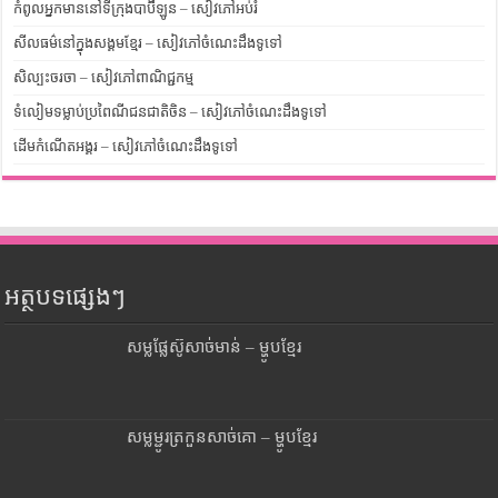
កំពូលអ្នកមាននៅទីក្រុងបាប៊ីឡូន – សៀវភៅអប់រំ
សីលធម៌នៅក្នុងសង្គមខ្មែរ – សៀវភៅចំណេះដឹងទូទៅ
សិល្បះចរចា – សៀវភៅពាណិជ្ជកម្ម
ទំលៀមទម្លាប់ប្រពៃណីជនជាតិចិន – សៀវភៅចំណេះដឹងទូទៅ
ដើមកំណើតអង្គរ – សៀវភៅចំណេះដឹងទូទៅ
អត្ថបទផ្សេងៗ
សម្លផ្លែស៊ូសាច់មាន់ – ម្ហូបខ្មែរ
សម្លម្ជូរត្រកួនសាច់គោ – ម្ហូបខ្មែរ