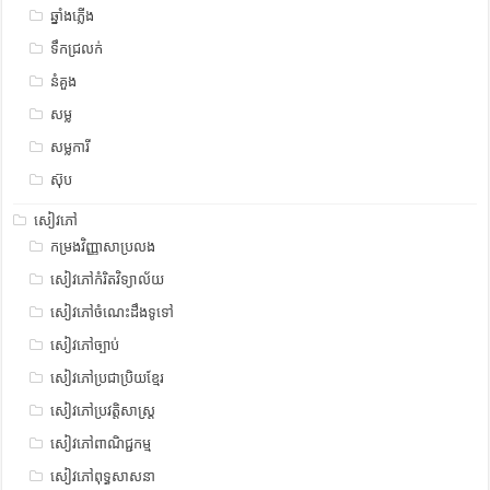
ឆ្នាំងភ្លើង
ទឹកជ្រលក់
នំគួង
សម្ល
សម្លការី
ស៊ុប
សៀវភៅ
កម្រងវិញ្ញាសាប្រលង
សៀវភៅកំរិតវិទ្យាល័យ
សៀវភៅចំណេះដឹងទូទៅ
សៀវភៅច្បាប់
សៀវភៅប្រជាប្រិយខ្មែរ
សៀវភៅប្រវត្តិសាស្រ្ត
សៀវភៅពាណិជ្ជកម្ម
សៀវភៅពុទ្ធសាសនា