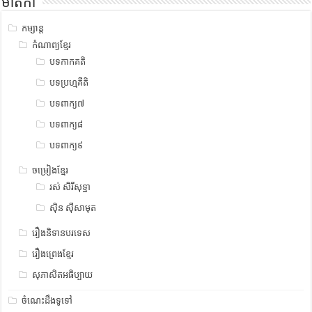
មាតិកា
កម្សាន្ត
កំណាព្យខ្មែរ
បទកាកគតិ
បទប្រហ្មគីតិ
បទពាក្យ៧
បទពាក្យ៨
បទពាក្យ៩
ចម្រៀងខ្មែរ
រស់ សិរីសុទ្ឋា
ស៊ិន ស៊ីសាមុត
រឿងនិទានបរទេស
រឿងព្រេងខ្មែរ
សុភាសិតអធិប្បាយ
ចំណេះដឹងទូទៅ