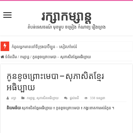
រក្សាកម្សាន្ត
តំបន់ទេសចរណ៍ មុខម្ហូប ចម្រៀង កំណាព្យ រឿងព្រេង
កំពូលអ្នកមាននៅទីក្រុងបាប៊ីឡូន – សៀវភៅអប់រំ
ទំព័រដើម
សីលធម៌នៅក្នុងសង្គមខ្មែរ – សៀវភៅចំណេះដឹងទូទៅ
/
កម្សាន្ត
/
កូនខូចព្រោះមេបា – សុភាសិតខ្មែរអធិប្បាយ
សិល្បះចរចា – សៀវភៅពាណិជ្ជកម្ម
កូនខូចព្រោះមេបា – សុភាសិតខ្មែរ
ទំលៀមទម្លាប់ប្រពៃណីជនជាតិចិន – សៀវភៅចំណេះដឹងទូទៅ
អធិប្បាយ
ដើមកំណើតអង្គរ – សៀវភៅចំណេះដឹងទូទៅ
ដើមកំណើតជនជាតិខ្មែរ – អត្ថបទស្រាវជ្រាវ
រក្សា
កម្សាន្ត
,
សុភាសិតអធិប្បាយ
ផ្តល់មតិ
338 ទស្សនា
ទំនាក់ទំនងកម្ពុជានិងចិន – សៀវភៅចំណេះដឹងទូទៅ
និយមន័យ
សុភាសិតខ្មែរអធិប្បាយ ៖ កូនខូចព្រោះមេបា ៖ កង្វះខាត​ការ​អប់រំ​កូន ។
ព្រះបាទធម្មិក – សៀវភៅចំណេះដឹងទូទៅ
រដ្ឋបាល និង រដ្ឋបាលវិមជ្ឈការ – អត្ថបទស្រាវជ្រាវ