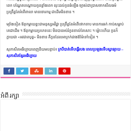
ពេក បណ្ដែត​បណ្ដោយ​កូន​ខ្លាំង​ពេក លុះ​ដល់​កូន​ធំ​ឡើង ច្បាស់​ជា​ប្រាសចាក​សីលធម៌
ប្រព្រឹត្ត​តែ​អំពើ​ពាលា មាន​ចោរកម្ម ជាដើម​មិន​ខាន ។
ម្យ៉ាងទៀត ឪពុក​ម្ដាយ​ខ្លះ​ជា​មនុស្ស​អវិជ្ជា ប្រព្រឹត្ត​តែ​អំពើ​ថោក​ទាប មាន​ការ​ឆក់ កាប់​សម្លាប់​
គេ​ជាដើម ។ ឪពុក​ម្ដាយ​ប្រភេទ​នេះ មិន​បាន​អប់រំ​កូន​ទាល់​តែ​សោះ ។ ម្ល៉ោះ​ហើយ កូន​ក៏​
ក្លាយ​ជា «អវជាតបុត្ត» មិន​ខាន គឺ​កូន​ដែល​អាក្រក់​ជាង​ឪម៉ែ​ទៅ​ទៀត ។
សុភាសិតអធិប្បាយពេញនិយមបន្ទាប់៖
ក្របីបាត់ទើបធ្វើរបង ពេលប្រឡងទើបស្វាធ្យាយ –
សុភាសិតខ្មែរអធិប្បាយ
អំពី រក្សា