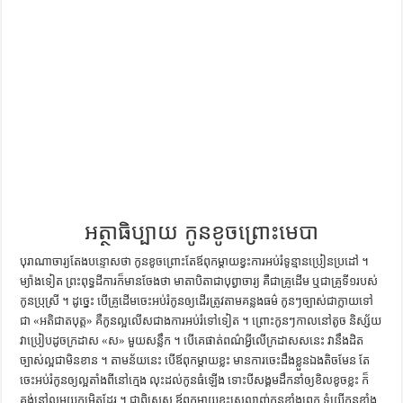
ការស្វែងយល់អំពី ល្ខោនខោល – សៀវភៅចំណេះដឹងទូទៅ
អត្ថាធិប្បាយ កូនខូចព្រោះមេបា
បុរាណាចារ្យ​តែង​បន្ទោស​ថា កូន​ខូច​ព្រោះ​តែ​ឪពុក​ម្ដាយ​ខ្វះ​ការ​អប់រំ​ទូន្មាន​ប្រៀន​ប្រដៅ ។
ម្យ៉ាង​ទៀត ព្រះពុទ្ធ​ដីការ​ក៏​មាន​ចែង​ថា មាតា​បិតា​ជា​បុព្វាចារ្យ គឺ​ជា​គ្រូ​ដើម ឬ​ជា​គ្រូ​ទី​១​របស់​
កូន​ប្រុស្រី ។ ដូច្នេះ បើ​គ្រូ​ដើម​ចេះ​អប់រំ​កូន​ឲ្យ​ដើរ​ត្រូវ​តាម​គន្លង​ធម៌ កូនៗ​ច្បាស់​ជា​ក្លាយ​ទៅ​
ជា «អតិជាតបុត្ត» គឺ​កូន​ល្អ​លើស​ជាង​ការ​អប់រំ​ទៅ​ទៀត ។ ព្រោះ​កូនៗ​កាល​នៅ​តូច និស្ស័យ​
វា​ប្រៀប​ដូច​ក្រដាស «ស» មួយ​សន្លឹក ។ បើ​គេ​ផាត់​ពណ៌​អ្វី​លើ​ក្រដាស​ស​នេះ វា​នឹង​ដិត​
ច្បាស់​ល្អ​ជា​មិន​ខាន ។ តាម​ន័យ​នេះ បើ​ឪពុក​ម្ដាយ​ខ្លះ មាន​ការ​ចេះ​ដឹង​ខ្លួន​ឯង​តិច​មែន តែ​
ចេះ​អប់រំ​កូន​ឲ្យ​ល្អ​តាំង​ពី​នៅ​ក្មេង លុះ​ដល់​កូន​ធំ​ឡើង ទោះបី​សង្គម​ដឹកនាំ​ឲ្យ​ខិល​ខូច​ខ្លះ ក៏​
គង់​នៅ​ល្អ​មួយ​កម្រិត​ដែរ ។ ជាពិសេស ឪពុក​ម្ដាយ​ខ្លះ​ស្រលាញ់​កូន​ខ្លាំង​ពេក ទំយើ​កូន​ខ្លាំង​