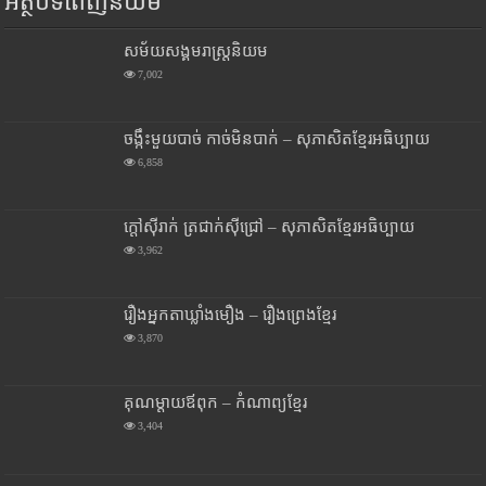
អត្ថបទពេញនិយម
សម័យសង្គមរាស្រ្តនិយម
7,002
ចង្កឹះមួយបាច់ កាច់មិនបាក់ – សុភាសិតខ្មែរអធិប្បាយ
6,858
ក្តៅស៊ីរាក់ ត្រជាក់ស៊ីជ្រៅ – សុភាសិតខ្មែរអធិប្បាយ
3,962
រឿងអ្នកតាឃ្លាំងមឿង – រឿងព្រេងខ្មែរ
3,870
គុណម្តាយឪពុក – កំណាព្យខ្មែរ
3,404