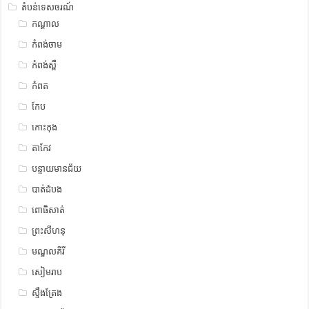
តំបន់ទេសចរណ៍
កណ្តាល
កំពង់ចាម
កំពង់ស្ពឺ
កំពត
កែប
កោះកុង
តាកែវ
បន្ទាយមានជ័យ
បាត់ដំបង
ពោធិសាត់
ព្រះសីហនុ
មណ្ឌលគីរី
សៀមរាប
ស្ទឹង​​ត្រែង