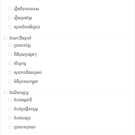
រឿងនិទានបរទេស
រឿងព្រេងខ្មែរ
សុភាសិតអធិប្បាយ
ចំណេះដឹងទូទៅ
ប្រាសាទខ្មែរ
ពិធីបុណ្យផ្សេងៗ
សិប្បកម្ម
សុខភាពនិងសម្រស់
អំពីប្រទេសកម្ពុជា
ដំណើរកម្សាន្ត
តំបន់ធម្មជាតិ
តំបន់ប្រវត្តិសាស្រ្ត
តំបន់សមុទ្រ
ប្រាសាទបុរាណ