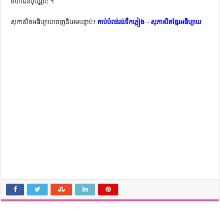
មហាជន​ប៉ុណ្ណោះ ។
សុភាសិតអធិប្បាយពេញនិយមបន្ទាប់៖
កាប់បំពង់រង់ទឹកភ្លៀង – សុភាសិតខ្មែរអធិប្បាយ