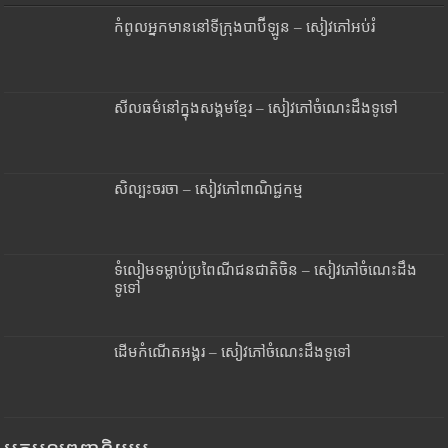
កំពូលអ្នកមាននៅទីក្រុងបាប៊ីឡូន – សៀវភៅអប់រំ
សីលធម៌នៅក្នុងសង្គមខ្មែរ – សៀវភៅចំណេះដឹងទូទៅ
សិល្បះចរចា – សៀវភៅពាណិជ្ជកម្ម
ទំលៀមទម្លាប់ប្រពៃណីជនជាតិចិន – សៀវភៅចំណេះដឹង
ទូទៅ
ដើមកំណើតអង្គរ – សៀវភៅចំណេះដឹងទូទៅ