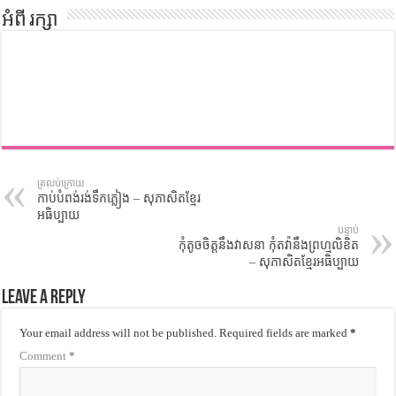
អំពី រក្សា
ត្រលប់ក្រោយ
កាប់បំពង់រង់ទឹកភ្លៀង – សុភាសិតខ្មែរ
អធិប្បាយ
បន្ទាប់
កុំតូចចិត្តនឹងវាសនា កុំតវ៉ានឹងព្រហ្មលិខិត
– សុភាសិតខ្មែរអធិប្បាយ
Leave a Reply
Your email address will not be published.
Required fields are marked
*
Comment
*