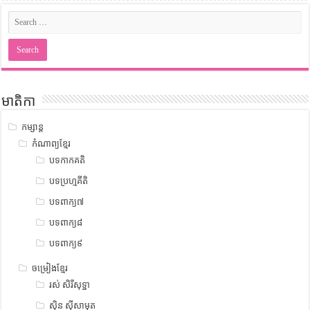
មាតិកា
កម្សាន្ត
កំណាព្យខ្មែរ
បទកាកគតិ
បទប្រហ្មគីតិ
បទពាក្យ៧
បទពាក្យ៨
បទពាក្យ៩
ចម្រៀងខ្មែរ
រស់ សិរីសុទ្ឋា
ស៊ិន ស៊ីសាមុត