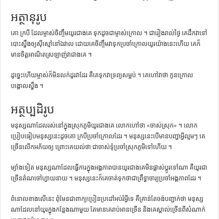
ការស្វែងយល់អំពី ល្ខោនខោល – សៀវភៅចំណេះដឹងទូទៅ
អត្ថានុរូប
គោ ក្របី ដែល​ម្ចាស់​ចិញ្ចឹម​យូរ​ជាង​គេ ទុក​ដូច​ជា​ម្ចាស់​ក្រោល ។ ជា​រៀងរាល់​ថ្ងៃ គេ​ដឹក​វា​ទៅ​
បោះ​ស្នឹង​ឲ្យ​ស៊ី​ស្មៅ​នៅ​ឯ​វាល ដោយ​គេ​ចិញ្ចឹម​វា​ទុក​ប្រចាំ​ក្រោល​យូរ​យ៉ាង​នេះ​ហើយ គេ​ក៏​
មាន​ចិត្ត​អាណិត​ស្រឡាញ់​វា​ជាង​គេ ។
ដូច្នេះ​ហើយ​ម្ចាស់​ក៏​មិន​លក់ដូរ​វា​ដែរ គឺ​គេ​ទុក​វា​ទ្រព្យ​សម្អប់ ។ គេ​ហៅ​វា​ថា កូន​ក្រោល​
បង្គោល​ស្នឹង ។
អត្ថប្បដិរូប
មនុស្ស​ណា​ដែល​រស់​នៅ​ក្នុង​ស្រុក​ភូមិ​យូរ​ជាង​គេ លោក​ហៅ​ថា «ចាស់​ស្រុក» ។ លោក​
ប្រៀបធៀប​មនុស្ស​នេះ​ដូច​គោ ក្របី​ប្រចាំ​ក្រោល​ដែរ ។ មនុស្ស​នេះ​បើ​មាន​បញ្ហា​អ្វី​ល្មមៗ គេ​
ច្រើន​លើក​អភ័យ​ឲ្យ​ ព្រោះ​គេ​យល់​ថា ជា​ចាស់​ទុំ​ប្រចាំ​ស្រុក​ភូមិ​ទៅ​ហើយ ។
ម្យ៉ាងទៀត មនុស្ស​ណា​ដែល​ធ្វើការ​ក្នុង​អង្គភាព​បាន​យូរ​ជាង​គេ​មិន​ផ្លាស់​ប្ដូរ​ទៅណា ​គឺ​យូរ​ជា​
ច្រើន​តំណ​ចៅហ្វាយ​នាយ ។ មនុស្ស​នេះ​ក៏​គេ​ចាត់​ទុក​ថា​ជា​ព្រឹទ្ធាចារ្យ​ប្រចាំ​អង្គភាព​ដែរ ។
ពំនោល​ខាងលើ​នេះ ពុំ​មែន​ជា​ពាក្យ​ប្រៀន​ប្រដៅ​អប់រំ​អ្វី​ទេ គឺ​គ្រាន់​តែ​ចង់​បញ្ជាក់​ថា មនុស្ស​
ណា​ដែល​នៅ​យូរ​ក្នុង​កន្លែង​ណាមួយ តែ​មាន​គេ​រាប់អាន​ច្រើន និង​គេ​ស្គាល់​ច្រើន​ពី​សំណាក់​