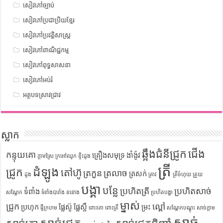
សៀវភៅច្បាប់
សៀវភៅប្រជាប្រិយខ្មែរ
សៀវភៅប្រវត្តិសាស្រ្ត
សៀវភៅពាណិជ្ជកម្ម
សៀវភៅពុទ្ធសាសនា
សៀវភៅអប់រំ
អត្ថបទស្រាវជ្រាវ
ស្លាក
ឆ្អឹងជំនីជ្រូក
ជើង
កន្ទុយគោ
គ្រឿងសមុទ្រ
ងាំង៉ូវ
ក្តាមស្រែ
ក្រអៅឈូក
ខ្ទិះដូង
ត្រី
ដំឡូង
ជ្រូក
តៅហ៊ូ
ត្រកួន
ត្រលាច
ត្រសក់
ដូង
ត្រាវ
ត្រីចំហុយ
ត្រួយ
បង្គា
បន្លែ
ប្រហិតត្រី
ប្រហិតសាច់
ទំពាំង
សណ្តែក
ទំពាំងបារាំង
ននោង
ប្រហិតបង្គា
ម្នាស់
ជ្រូក
ល្ពៅ
ប្រហុក
ផ្លែស៊ូ
ផ្លែស្ពឺ
ម្រះ
ផ្ទីក្រហម
ពោះគោ
ពោះត្រី
សណ្តែកបណ្តុះ
សាច់ក្តាម
សាច់