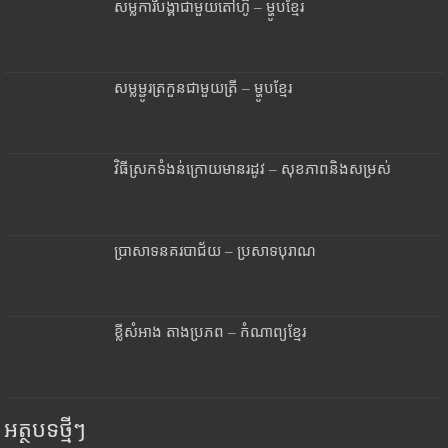
សម្លការីបង្គាជាមួយតៅហ៊ូ – ម្ហូបខ្មែរ
សម្លម្ជូរត្រកួនជាមួយត្រី – ម្ហូបខ្មែរ
វិធីស្រកទំងន់ក្រោយមានរដូវ – សុខភាពនិងសម្រស់
ប្រាសាទនគរបាជ័យ – ប្រសាទបុរាណ
ខ្លីសំអាង តាងប្រភព – កំណាព្យខ្មែរ
អត្ថបទថ្មីៗ