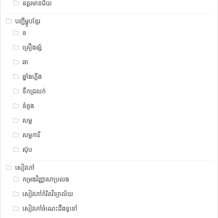
ឧត្ដរមានជ័យ
បញ្ជីម្ហូបខ្មែរ
ខ
គ្រឿងផ្សំ
ឆា
ឆ្នាំងភ្លើង
ទឹកជ្រលក់
នំគួង
សម្ល
សម្លការី
ស៊ុប
សៀវភៅ
កម្រងវិញ្ញាសាប្រលង
សៀវភៅកំរិតវិទ្យាល័យ
សៀវភៅចំណេះដឹងទូទៅ