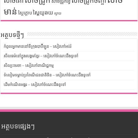
សាច់ជ្រូក
សាច់គោ
សាច់ជ្រូកចិញ្ចាំ
សាច់ជ្រូកខ្វៃ
មាន់
ស្ពៃយូឆយ
ស្ពៃក្តោប
ស្វាយ
អត្ថបទថ្មីៗ
កំពូលអ្នកមាននៅទីក្រុងបាប៊ីឡូន – សៀវភៅអប់រំ
សីលធម៌នៅក្នុងសង្គមខ្មែរ – សៀវភៅចំណេះដឹងទូទៅ
សិល្បះចរចា – សៀវភៅពាណិជ្ជកម្ម
ទំលៀមទម្លាប់ប្រពៃណីជនជាតិចិន – សៀវភៅចំណេះដឹងទូទៅ
ដើមកំណើតអង្គរ – សៀវភៅចំណេះដឹងទូទៅ
អត្ថបទផ្សេងៗ