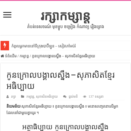
រក្សាកម្សាន្ត
តំបន់ទេសចរណ៍ មុខម្ហូប ចម្រៀង កំណាព្យ រឿងព្រេង
កំពូលអ្នកមាននៅទីក្រុងបាប៊ីឡូន – សៀវភៅអប់រំ
ទំព័រដើម
សីលធម៌នៅក្នុងសង្គមខ្មែរ – សៀវភៅចំណេះដឹងទូទៅ
/
កម្សាន្ត
/
កូនក្រោលបង្គាលស្នឹង – សុភាសិតខ្មែរអធិប្បាយ
សិល្បះចរចា – សៀវភៅពាណិជ្ជកម្ម
កូនក្រោលបង្គាលស្នឹង – សុភាសិតខ្មែរ
ទំលៀមទម្លាប់ប្រពៃណីជនជាតិចិន – សៀវភៅចំណេះដឹងទូទៅ
អធិប្បាយ
ដើមកំណើតអង្គរ – សៀវភៅចំណេះដឹងទូទៅ
ដើមកំណើតជនជាតិខ្មែរ – អត្ថបទស្រាវជ្រាវ
រក្សា
កម្សាន្ត
,
សុភាសិតអធិប្បាយ
ផ្តល់មតិ
137 ទស្សនា
ទំនាក់ទំនងកម្ពុជានិងចិន – សៀវភៅចំណេះដឹងទូទៅ
និយមន័យ
សុភាសិតខ្មែរអធិប្បាយ ៖ កូនក្រោលបង្គាលស្នឹង ៖ មនោសញ្ចេតនា​លើ​អ្នក​
ដែល​នៅ​ជាមួយ​គ្នា​យូរ ។
ព្រះបាទធម្មិក – សៀវភៅចំណេះដឹងទូទៅ
អត្ថាធិប្បាយ កូនក្រោលបង្គាលស្នឹង
រដ្ឋបាល និង រដ្ឋបាលវិមជ្ឈការ – អត្ថបទស្រាវជ្រាវ