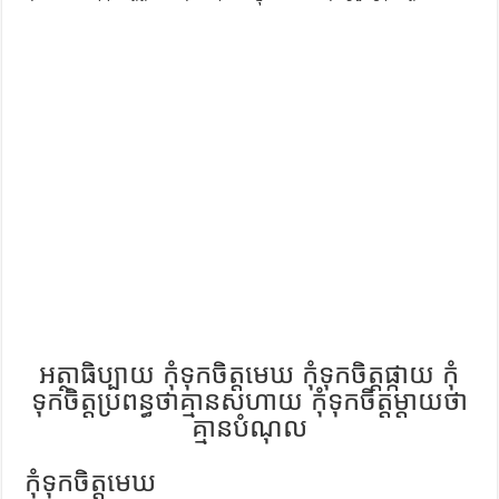
ការស្វែងយល់អំពី ល្ខោនខោល – សៀវភៅចំណេះដឹងទូទៅ
អត្ថាធិប្បាយ កុំទុកចិត្តមេឃ កុំទុកចិត្តផ្កាយ កុំ
ទុកចិត្តប្រពន្ធថាគ្មានសហាយ កុំទុកចិត្តម្តាយថា
គ្មានបំណុល
កុំទុកចិត្តមេឃ