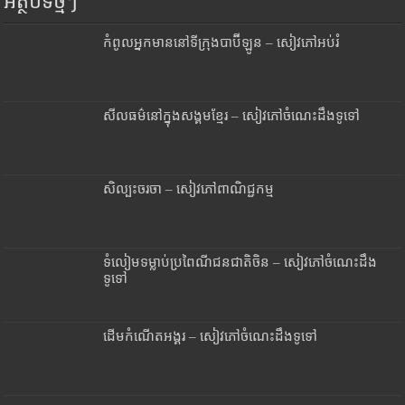
អត្ថបទថ្មីៗ
កំពូលអ្នកមាននៅទីក្រុងបាប៊ីឡូន – សៀវភៅអប់រំ
សីលធម៌នៅក្នុងសង្គមខ្មែរ – សៀវភៅចំណេះដឹងទូទៅ
សិល្បះចរចា – សៀវភៅពាណិជ្ជកម្ម
ទំលៀមទម្លាប់ប្រពៃណីជនជាតិចិន – សៀវភៅចំណេះដឹង
ទូទៅ
ដើមកំណើតអង្គរ – សៀវភៅចំណេះដឹងទូទៅ