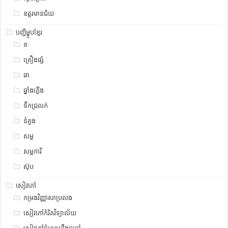
ឧត្ដរមានជ័យ
បញ្ជីម្ហូបខ្មែរ
ខ
គ្រឿងផ្សំ
ឆា
ឆ្នាំងភ្លើង
ទឹកជ្រលក់
នំគួង
សម្ល
សម្លការី
ស៊ុប
សៀវភៅ
កម្រងវិញ្ញាសាប្រលង
សៀវភៅកំរិតវិទ្យាល័យ