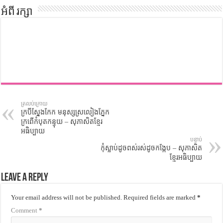
អំពី រក្សា
ត្រលប់ក្រោយ
ក្របីស្នែងកែក មនុស្សស្រលៀងភ្នែក
ក្រពើកំបុតកន្ទុយ – សុភាសិតខ្មែរ
អធិប្បាយ
បន្ទាប់
កុំស្លាប់ដូចពស់រស់ដូចកង្កែប – សុភាសិត
ខ្មែរអធិប្បាយ
Leave a Reply
Your email address will not be published.
Required fields are marked
*
Comment
*