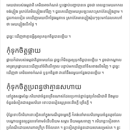
មេឃ​ជា​របស់​ធម្មជាតិ គេ​មិន​អាច​កំណត់ ឬ​បង្គាប់​បញ្ជា​បាន​ទេ ដូចជា ពេល​ខ្លះ​មេឃ​រក​កល​
ចង់​ភ្លៀង ស្រាប់​តែ​មិន​ភ្លៀង​ទៅ​វិញ ។ ជួន​គេ​ឃើញ​មេឃ​ស្រឡះ​សោះ​ស្រាប់​តែ​ភ្លៀង​ភ្លាម ។
ជួនកាល​ទៀត គេ​ឃើញ​មេឃ​បើក​ថ្ងៃ​ធម្មតា​ទេ ស្រាប់​តែ​មាន​ភ្លៀង​រ៉ុយៗ​ចុះ​មក​ដែល​គេ​ហៅ​
ថា មេឃ​ភ្លៀង​បើក​ថ្ងៃ ។
ដូច្នេះ ឃើញ​ថា​គ្មាន​អ្វី​គួរ​ឲ្យ​គេ​ទុក​ចិត្ត​បាន​ឡើយ ។
កុំទុកចិត្តផ្កាយ
ផ្កាយ​ក៏​ជា​របស់​ធម្មជាតិ​ដូច​មេឃ​ដែរ ដូច្នេះ​ក៏​មិន​គួរ​ឲ្យ​ទុក​ចិត្ត​បាន​ឡើយ ។ ដូចជា​កណ្ដាល​
អាធ្រាត្រ​ផ្កាយ​នេះ​ឃើញ​នៅ​ចំ​ពី​លើ​ក្បាល បន្ទាប់​មក​ឃើញ​នៅ​ទិស​ខាងលិច​វិញ ។ ដូច្នេះ
ឃើញ​ថា គេ​មិន​អាច​កំណត់ ឬ​ទុក​ចិត្ត​ថា វា​នៅ​នឹង​ន​មួយ​កន្លែង​បាន​ឡើយ ។
កុំទុកចិត្តប្រពន្ធថាគ្មានសហាយ
នៅ​ក្នុង​សង្គម​ខ្មែរ ភរិយា​ជា​ចំនួន​ច្រើន​ណាស់​ដែល​ប្រកាន់​ខ្ជាប់​នូវ​ប្រពៃណី​ជាតិ និង​មួយ​
ចំនួន​ធំ​ទៀត​ជា​ឧត្ដម​ភរិយា ទោះ​បាន​រៀន​សូត្រ​ចេះ​តិច​ក្ដី ច្រើន​ក្ដី ។
ប៉ុន្តែ​ទោះ​បី​ភរិយា​នោះ​ស្ថិត​នៅ​ក្នុង​ករណី​ដូច​ម្ដេច​ក្ដី ក៏​គង់​នៅ​មាន​ភរិយា​មួយ​ចំនួន​តូច​ដែល​
បណ្ដោយ​ខ្លួន​ឲ្យ​ដួល​ទៅ​តាម​ទំនើបនិយម សម្ភារៈ​និយម​អូស​ទាញ ។ ភរិយា​ខ្លះ​ទៀត​ចាក​
ប្រពៃណី​ដោយសារ​ភាព​ក្រីក្រ​ ទីទ័ល​ពេក ។ ខ្លះ​ទៀត​ភ្លាត់​ខ្លួន​ដោយសារ​សម្រស់​គេ ។ ខ្លះ​