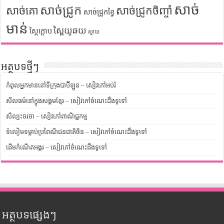
សាច់
សាច់ជ្រូក
សាច់គោ
សាច់ជ្រូកចិញ្ចាំ
សាច់ជ្រូកខ្វៃ
មាន់
ស្ពៃយូឆយ
ស្ពៃក្តោប
ស្វាយ
អត្ថបទថ្មីៗ
កំពូលអ្នកមាននៅទីក្រុងបាប៊ីឡូន – សៀវភៅអប់រំ
សីលធម៌នៅក្នុងសង្គមខ្មែរ – សៀវភៅចំណេះដឹងទូទៅ
សិល្បះចរចា – សៀវភៅពាណិជ្ជកម្ម
ទំលៀមទម្លាប់ប្រពៃណីជនជាតិចិន – សៀវភៅចំណេះដឹងទូទៅ
ដើមកំណើតអង្គរ – សៀវភៅចំណេះដឹងទូទៅ
អត្ថបទផ្សេងៗ