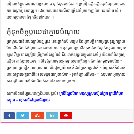
ទៀត​លង់​ខ្លួន​តាម​ពាក្យ​លួងលោម ថ្នាក់​ថ្នម​របស់​គេ ។ ខ្លះ​ទៀត​ភ្លើតភ្លើន​ស្រើប​ស្រាល​តាម​
កាម​តណ្ហា​អូស​ទាញ ។ ដោយសារ​មាន​ករណី​ជាច្រើន​ចាំ​អូស​ទាញ​បែប​នេះ​ហើយ ទើប​
លោក​ប្រាប់​ថា កុំ​ទុក​ចិត្ត​ខ្លាំង​ពេក ។
កុំទុកចិត្តម្តាយថាគ្មានបំណុល
អ្នក​ម្ដាយ​ជា​ទី​គោរព​គ្រប់​មជ្ឈដ្ឋាន ទោះ​ថ្នាក់​លើ មធ្យម និង​ក្រោម​ក្ដី គេ​កម្រ​ជួប​នូវ​អ្នកម្ដាយ​
ដែល​មិន​ជំពាក់​បំណុល​គេ​សោះ​នោះ​ទេ ។ អ្នក​ម្ដាយ​ខ្លះ ស្ថិត​ក្នុង​លំដាប់​ថ្នាក់​ឧត្ដម​មាន​លុយ
ឡាន វីឡា មាន​គ្រឿង​ប្រើប្រាស់​សុទ្ធ​តែ​ទំនើប ពាក់​សុទ្ធ​តែ​ត្បូង​មាន​តម្លៃ មើល​ទៅ​មិន​គួរ​ឲ្យ​
ជឿ​ថា គាត់​ខ្វះ​លុយ​ទេ ។ ប៉ុន្តែ​ថ្ងៃ​ណា​មួយ​អ្នក​ម្ដាយ​ចាញ់​ល្បែង ជំពាក់​គេ​ម្ដង​ម្កាល​ដែរ ។
អ្នក​ម្ដាយ​ខ្លះ​ទៀត មាន​មុខ​របរ​ពាណិជ្ជកម្ម​យ៉ាង​ធំ គឺ​ដល់​ខ្នាត​អន្តរជាតិ ។ ប៉ុន្តែ​គាត់​ក៏​ជំពាក់​
គេ​ដល់​ខ្នាត​អន្តរជាតិ​ដែរ សម​ដូច​ពាក្យ​ចាស់​ថា «ទូក​ធំ​ក្ដោង​ធំ​មែន» ។ សរុប​មក អ្នក​ម្ដាយ​
ភាគ​ច្រើន​ណាស់​ដែល​ជំពាក់​គេ​ទៅ​តាម​ឋានៈ​ខ្លួន ៕
សុភាសិតអធិប្បាយពេញនិយមបន្ទាប់៖
ក្របីស្នែងកែក មនុស្សស្រលៀងភ្នែក ក្រពើកំបុត
កន្ទុយ – សុភាសិតខ្មែរអធិប្បាយ