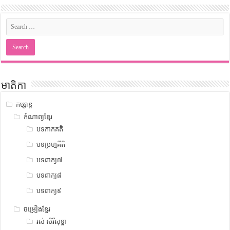
មាតិកា
កម្សាន្ត
កំណាព្យខ្មែរ
បទកាកគតិ
បទប្រហ្មគីតិ
បទពាក្យ៧
បទពាក្យ៨
បទពាក្យ៩
ចម្រៀងខ្មែរ
រស់ សិរីសុទ្ឋា