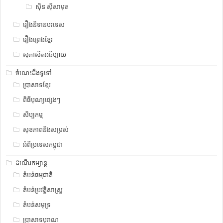
ស៊ិន ស៊ីសាមុត
រឿងនិទានបរទេស
រឿងព្រេងខ្មែរ
សុភាសិតអធិប្បាយ
ចំណេះដឹងទូទៅ
ប្រាសាទខ្មែរ
ពិធីបុណ្យផ្សេងៗ
សិប្បកម្ម
សុខភាពនិងសម្រស់
អំពីប្រទេសកម្ពុជា
ដំណើរកម្សាន្ត
តំបន់ធម្មជាតិ
តំបន់ប្រវត្តិសាស្រ្ត
តំបន់សមុទ្រ
ប្រាសាទបុរាណ