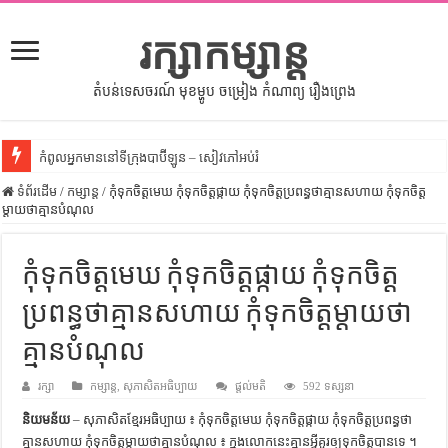
រក្សាកម្សាន្ត
តំបន់ទេសចរណ៍ មុខម្ហូប ចម្រៀង កំណាព្យ រឿងព្រេង
កំពូលអ្នកមាននៅទីក្រុងបាប៊ីឡូន – សៀវភៅអប់រំ
ទំព័រដើម
សីលធម៌នៅក្នុងសង្គមខ្មែរ – សៀវភៅចំណេះដឹងទូទៅ
/
កម្សាន្ត
/
កុំទុកចិត្តមេឃ កុំទុកចិត្តផ្កាយ កុំទុកចិត្តប្រពន្ធថាគ្មានសហាយ កុំទុកចិត្ត
ម្តាយថាគ្មានបំណុល
សិល្បះចរចា – សៀវភៅពាណិជ្ជកម្ម
ទំលៀមទម្លាប់ប្រពៃណីជនជាតិចិន – សៀវភៅចំណេះដឹងទូទៅ
កុំទុកចិត្តមេឃ កុំទុកចិត្តផ្កាយ កុំទុកចិត្ត
ដើមកំណើតអង្គរ – សៀវភៅចំណេះដឹងទូទៅ
ប្រពន្ធថាគ្មានសហាយ កុំទុកចិត្តម្តាយថា
ដើមកំណើតជនជាតិខ្មែរ – អត្ថបទស្រាវជ្រាវ
គ្មានបំណុល
ទំនាក់ទំនងកម្ពុជានិងចិន – សៀវភៅចំណេះដឹងទូទៅ
រក្សា
កម្សាន្ត
,
សុភាសិតអធិប្បាយ
ផ្តល់មតិ
592 ទស្សនា
ព្រះបាទធម្មិក – សៀវភៅចំណេះដឹងទូទៅ
និយមន័យ
– សុភាសិតខ្មែរអធិប្បាយ ៖ កុំទុកចិត្តមេឃ កុំទុកចិត្តផ្កាយ កុំទុកចិត្តប្រពន្ធថា
រដ្ឋបាល និង រដ្ឋបាលវិមជ្ឈការ – អត្ថបទស្រាវជ្រាវ
គ្មានសហាយ កុំទុកចិត្តម្តាយថាគ្មានបំណុល ៖ ក្នុង​លោក​នេះ​គ្មាន​អ្វី​គួរ​ឲ្យ​ទុក​ចិត្ត​បាន​ទេ ។