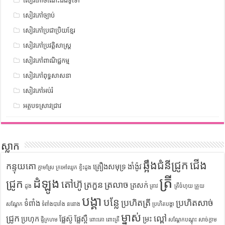
សៀវភៅចំណេះដឹងទូទៅ
សៀវភៅច្បាប់
សៀវភៅប្រជាប្រិយខ្មែរ
សៀវភៅប្រវត្តិសាស្រ្ត
សៀវភៅពាណិជ្ជកម្ម
សៀវភៅពុទ្ធសាសនា
សៀវភៅអប់រំ
អត្ថបទស្រាវជ្រាវ
ស្លាក
ឆ្អឹងជំនីជ្រូក
ជើង
កន្ទុយគោ
គ្រឿងសមុទ្រ
ងាំង៉ូវ
ក្តាមស្រែ
ក្រអៅឈូក
ខ្ទិះដូង
ត្រី
ដំឡូង
ជ្រូក
តៅហ៊ូ
ត្រកួន
ត្រលាច
ត្រសក់
ដូង
ត្រាវ
ត្រីចំហុយ
ត្រួយ
បង្គា
បន្លែ
ប្រហិតត្រី
ប្រហិតសាច់
ទំពាំង
សណ្តែក
ទំពាំងបារាំង
ននោង
ប្រហិតបង្គា
ម្នាស់
ជ្រូក
ល្ពៅ
ប្រហុក
ផ្លែស៊ូ
ផ្លែស្ពឺ
ម្រះ
ផ្ទីក្រហម
ពោះគោ
ពោះត្រី
សណ្តែកបណ្តុះ
សាច់ក្តាម