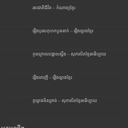
រសជាតិជីវិត – កំណាព្យខ្មែរ
រឿងបុរសកុហកបួននាក់ – រឿងព្រេងខ្មែរ
កូនក្រោលបង្គាលស្នឹង – សុភាសិតខ្មែរអធិប្បាយ
រឿងគោញី – រឿងព្រេងខ្មែរ
គូព្រេងមិនព្រាត់ – សុភាសិតខ្មែរអធិប្បាយ