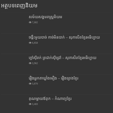
អត្ថបទពេញនិយម
សម័យសង្គមរាស្រ្តនិយម
7,002
ចង្កឹះមួយបាច់ កាច់មិនបាក់ – សុភាសិតខ្មែរអធិប្បាយ
6,858
ក្តៅស៊ីរាក់ ត្រជាក់ស៊ីជ្រៅ – សុភាសិតខ្មែរអធិប្បាយ
3,962
រឿងអ្នកតាឃ្លាំងមឿង – រឿងព្រេងខ្មែរ
3,870
គុណម្តាយឪពុក – កំណាព្យខ្មែរ
3,403