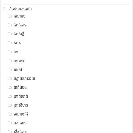
តំបន់ទេសចរណ៍
កណ្តាល
កំពង់ចាម
កំពង់ស្ពឺ
កំពត
កែប
កោះកុង
តាកែវ
បន្ទាយមានជ័យ
បាត់ដំបង
ពោធិសាត់
ព្រះសីហនុ
មណ្ឌលគីរី
សៀមរាប
ស្ទឹង​​ត្រែង