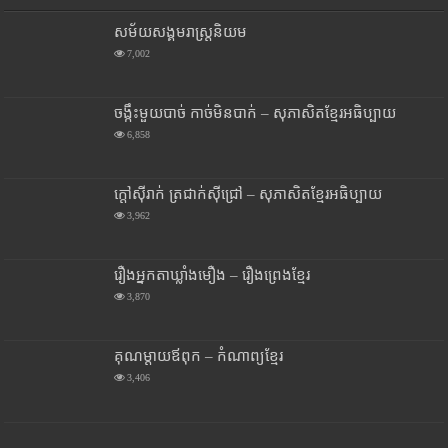
សម័យសង្គមរាស្រ្តនិយម
7,002
ចង្កឹះមួយបាច់ កាច់មិនបាក់ – សុភាសិតខ្មែរអធិប្បាយ
6,858
ក្តៅស៊ីរាក់ ត្រជាក់ស៊ីជ្រៅ – សុភាសិតខ្មែរអធិប្បាយ
3,962
រឿងអ្នកតាឃ្លាំងមឿង – រឿងព្រេងខ្មែរ
3,870
គុណម្តាយឪពុក – កំណាព្យខ្មែរ
3,406