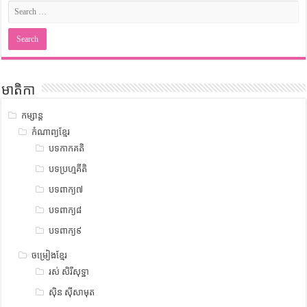
មាតិកា
កម្សាន្ត
កំណាព្យខ្មែរ
បទកាកគតិ
បទប្រហ្មគីតិ
បទពាក្យ៧
បទពាក្យ៨
បទពាក្យ៩
ចម្រៀងខ្មែរ
រស់ សិរីសុទ្ឋា
ស៊ិន ស៊ីសាមុត