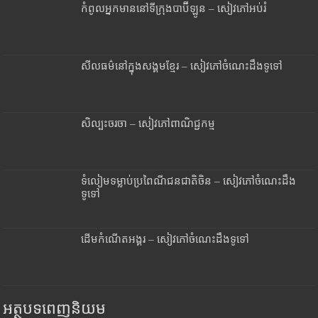
កំពូលអ្នកមាននៅទីក្រុងបាប៊ីឡូន – សៀវភៅអប់រំ
សីលធម៌នៅក្នុងសង្គមខ្មែរ – សៀវភៅចំណេះដឹងទូទៅ
សិល្បះចរចា – សៀវភៅពាណិជ្ជកម្ម
ទំលៀមទម្លាប់ប្រពៃណីជនជាតិចិន – សៀវភៅចំណេះដឹង
ទូទៅ
ដើមកំណើតអង្គរ – សៀវភៅចំណេះដឹងទូទៅ
អត្ថបទពេញនិយម