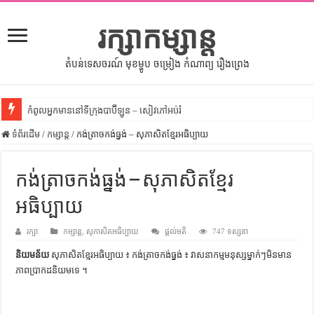
រក្សាកម្សាន្ត
តំបន់ទេសចរណ៍ មុខម្ហូប ចម្រៀង កំណាព្យ រឿងព្រេង
កំពូលអ្នកមាននៅទីក្រុងបាប៊ីឡូន – សៀវភៅអប់រំ
ទំព័រដើម
សីលធម៌នៅក្នុងសង្គមខ្មែរ – សៀវភៅចំណេះដឹងទូទៅ
/
កម្សាន្ត
/
កង់ត្រាចកង់ធ្នង់ – សុភាសិតខ្មែរអធិប្បាយ
សិល្បះចរចា – សៀវភៅពាណិជ្ជកម្ម
កង់ត្រាចកង់ធ្នង់ – សុភាសិតខ្មែរ
ទំលៀមទម្លាប់ប្រពៃណីជនជាតិចិន – សៀវភៅចំណេះដឹងទូទៅ
អធិប្បាយ
ដើមកំណើតអង្គរ – សៀវភៅចំណេះដឹងទូទៅ
ដើមកំណើតជនជាតិខ្មែរ – អត្ថបទស្រាវជ្រាវ
រក្សា
កម្សាន្ត
,
សុភាសិតអធិប្បាយ
ផ្តល់មតិ
747 ទស្សនា
ទំនាក់ទំនងកម្ពុជានិងចិន – សៀវភៅចំណេះដឹងទូទៅ
និយមន័យ
សុភាសិតខ្មែរអធិប្បាយ ៖ កង់ត្រាចកង់ធ្នង់ ៖ វាសនា​កម្ម​មនុស្ស​ម្នាក់ៗ​មិន​មាន​
ភាព​ប្រាកដ​និយម​ទេ ។
ព្រះបាទធម្មិក – សៀវភៅចំណេះដឹងទូទៅ
រដ្ឋបាល និង រដ្ឋបាលវិមជ្ឈការ – អត្ថបទស្រាវជ្រាវ