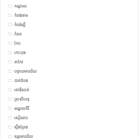
កណ្តាល
កំពង់ចាម
កំពង់ស្ពឺ
កំពត
កែប
កោះកុង
តាកែវ
បន្ទាយមានជ័យ
បាត់ដំបង
ពោធិសាត់
ព្រះសីហនុ
មណ្ឌលគីរី
សៀមរាប
ស្ទឹង​​ត្រែង
ឧត្ដរមានជ័យ