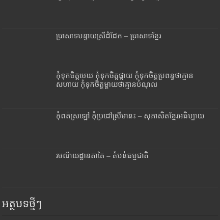
ប្រាសាទបន្ទាយស្រីដំដែក – ប្រាសាទខ្មែរ
កុំទុកចិត្តមេឃ កុំទុកចិត្តផ្កាយ កុំទុកចិត្តប្រពន្ធថាគ្មាន
សហាយ កុំទុកចិត្តម្តាយថាគ្មានបំណុល
កុំពត់ស្រឡៅ កុំប្រដៅស្រីមានះ – សុភាសិតខ្មែរអធិប្បាយ
រមណីយដ្ឋានតាតៃ – តំបន់ធម្មជាតិ
អត្ថបទថ្មីៗ