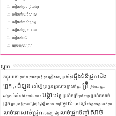
សៀវភៅប្រជាប្រិយខ្មែរ
សៀវភៅប្រវត្តិសាស្រ្ត
សៀវភៅពាណិជ្ជកម្ម
សៀវភៅពុទ្ធសាសនា
សៀវភៅអប់រំ
អត្ថបទស្រាវជ្រាវ
ស្លាក
ឆ្អឹងជំនីជ្រូក
ជើង
កន្ទុយគោ
គ្រឿងសមុទ្រ
ងាំង៉ូវ
ក្តាមស្រែ
ក្រអៅឈូក
ខ្ទិះដូង
ត្រី
ដំឡូង
ជ្រូក
តៅហ៊ូ
ត្រកួន
ត្រលាច
ត្រសក់
ដូង
ត្រាវ
ត្រីចំហុយ
ត្រួយ
បង្គា
បន្លែ
ប្រហិតត្រី
ប្រហិតសាច់
ទំពាំង
សណ្តែក
ទំពាំងបារាំង
ននោង
ប្រហិតបង្គា
ម្នាស់
ជ្រូក
ល្ពៅ
ប្រហុក
ផ្លែស៊ូ
ផ្លែស្ពឺ
ម្រះ
ផ្ទីក្រហម
ពោះគោ
ពោះត្រី
សណ្តែកបណ្តុះ
សាច់ក្តាម
សាច់
សាច់ជ្រូក
សាច់គោ
សាច់ជ្រូកចិញ្ចាំ
សាច់ជ្រូកខ្វៃ