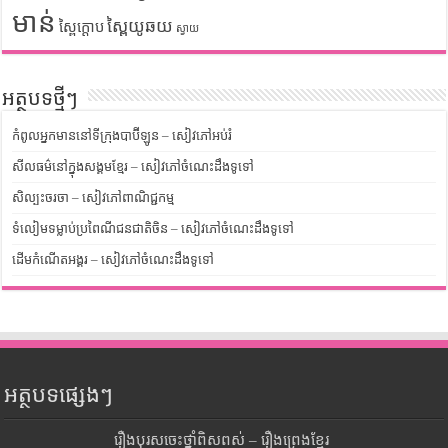
មាន់
ស្ពៃយូឆយ
ស្ពៃក្តោប
ស្វាយ
អត្ថបទថ្មីៗ
កំពូលអ្នកមាននៅទីក្រុងបាប៊ីឡូន – សៀវភៅអប់រំ
សីលធម៌នៅក្នុងសង្គមខ្មែរ – សៀវភៅចំណេះដឹងទូទៅ
សិល្បះចរចា – សៀវភៅពាណិជ្ជកម្ម
ទំលៀមទម្លាប់ប្រពៃណីជនជាតិចិន – សៀវភៅចំណេះដឹងទូទៅ
ដើមកំណើតអង្គរ – សៀវភៅចំណេះដឹងទូទៅ
អត្ថបទផ្សេងៗ
រឿងបុរសចេះថ្នាំពិសពស់ – រឿងព្រេងខ្មែរ