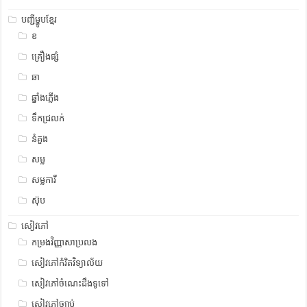
បញ្ជីម្ហូបខ្មែរ
ខ
គ្រឿងផ្សំ
ឆា
ឆ្នាំងភ្លើង
ទឹកជ្រលក់
នំគួង
សម្ល
សម្លការី
ស៊ុប
សៀវភៅ
កម្រងវិញ្ញាសាប្រលង
សៀវភៅកំរិតវិទ្យាល័យ
សៀវភៅចំណេះដឹងទូទៅ
សៀវភៅច្បាប់