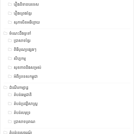
រឿងនិទានបរទេស
រឿងព្រេងខ្មែរ
សុភាសិតអធិប្បាយ
ចំណេះដឹងទូទៅ
ប្រាសាទខ្មែរ
ពិធីបុណ្យផ្សេងៗ
សិប្បកម្ម
សុខភាពនិងសម្រស់
អំពីប្រទេសកម្ពុជា
ដំណើរកម្សាន្ត
តំបន់ធម្មជាតិ
តំបន់ប្រវត្តិសាស្រ្ត
តំបន់សមុទ្រ
ប្រាសាទបុរាណ
តំបន់ទេសចរណ៍