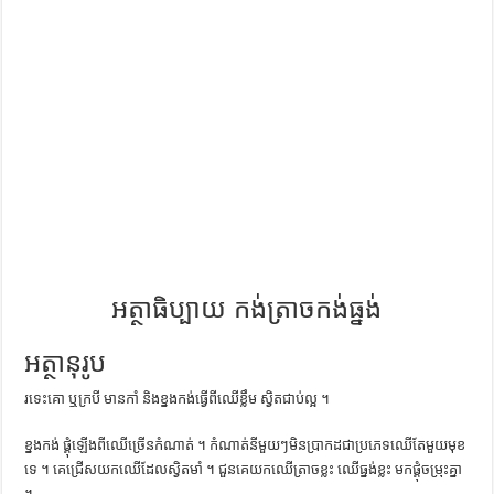
ការស្វែងយល់អំពី ល្ខោនខោល – សៀវភៅចំណេះដឹងទូទៅ
អត្ថាធិប្បាយ កង់ត្រាចកង់ធ្នង់
អត្ថានុរូប
រទេះ​គោ ឬ​ក្របី មាន​កាំ និង​ខ្នង​កង់​ធ្វើ​ពី​ឈើ​ខ្លឹម ស្វិត​ជាប់​ល្អ ។
ខ្នង​កង់ ផ្គុំ​ឡើង​ពី​ឈើ​ច្រើន​កំណាត់ ។ កំណាត់​នីមួយៗ​មិន​ប្រាកដ​ជា​ប្រភេទ​ឈើ​តែ​មួយ​មុខ​
ទេ ។ គេ​ជ្រើស​យក​ឈើ​ដែល​ស្វិត​មាំ ។ ជួន​គេ​យក​ឈើ​ត្រាច​ខ្លះ ឈើ​ធ្នង់​ខ្លះ មក​ផ្គុំ​ចម្រុះ​គ្នា
។