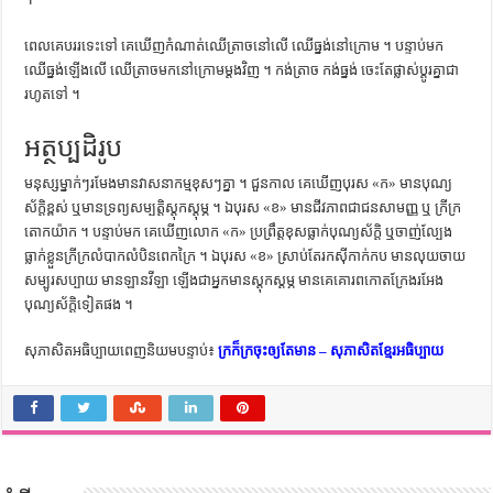
ពេល​គេ​បរ​រទេះ​ទៅ គេ​ឃើញ​កំណាត់​ឈើ​ត្រាច​នៅ​លើ ឈើ​ធ្នង់​នៅ​ក្រោម ។ បន្ទាប់​មក
ឈើ​ធ្នង់​ឡើង​លើ ឈើ​ត្រាច​មក​នៅ​ក្រោម​ម្ដង​វិញ ។ កង់​ត្រាច កង់​ធ្នង់ ចេះ​តែ​ផ្លាស់​ប្ដូរ​គ្នា​ជា​
រហូត​ទៅ ។
អត្ថប្បដិរូប
មនុស្ស​ម្នាក់ៗ​រមែង​មាន​វាសនា​កម្ម​ខុសៗ​គ្នា ។ ជួនកាល គេ​ឃើញ​បុរស «ក» មាន​បុណ្យ
ស័ក្តិ​ខ្ពស់ ឬ​មាន​ទ្រព្យសម្បត្តិ​ស្ដុក​ស្ដុម្ភ ។ ឯ​បុរស «ខ» មាន​ជីវភាព​ជា​ជន​សាមញ្ញ ឬ ក្រីក្រ​
តោក​យ៉ាក ។ បន្ទាប់​មក គេ​ឃើញ​លោក «ក» ប្រព្រឹត្ត​ខុស​ធ្លាក់​បុណ្យស័ក្តិ ឬ​ចាញ់​ល្បែង​
ធ្លាក់​ខ្លួន​ក្រីក្រ​លំបាក​លំបិន​ពេក​ក្រៃ ។ ឯ​បុរស «ខ» ស្រាប់​តែ​រក​ស៊ី​កាក់​កប មាន​លុយ​ចាយ​
សម្បូរ​សប្បាយ មាន​ឡាន​វីឡា ឡើង​ជា​អ្នក​មាន​ស្ដុកស្ដម្ភ មាន​គេ​គោរព​កោតក្រែង​រអែង​
បុណ្យស័ក្តិ​ទៀត​ផង ។
សុភាសិតអធិប្បាយពេញនិយមបន្ទាប់៖
ក្រក៏ក្រចុះឲ្យតែមាន – សុភាសិតខ្មែរអធិប្បាយ