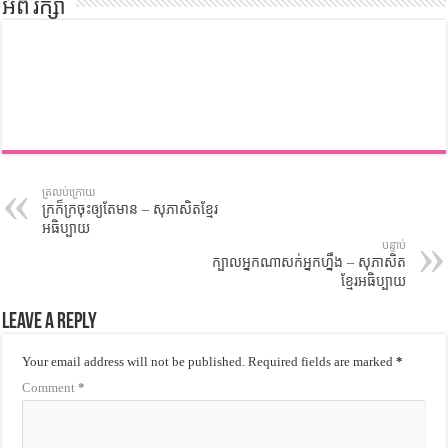
អំពី រក្សា
ត្រលប់ក្រោយ
ក្រក៏ក្រចុះឲ្យតែមាន – សុភាសិតខ្មែរ
អធិប្បាយ
បន្ទាប់
ក្បាលអ្នកណាសក់អ្នកហ្នឹង – សុភាសិត
ខ្មែរអធិប្បាយ
Leave a Reply
Your email address will not be published.
Required fields are marked
*
Comment
*