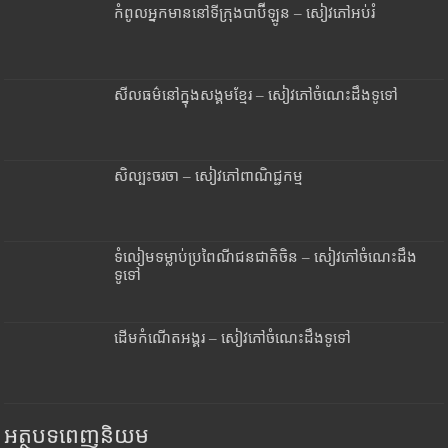
កំពូលអ្នកមាននៅទីក្រុងបាប៊ីឡូន – សៀវភៅអប់រំ
សីលធម៌នៅក្នុងសង្គមខ្មែរ – សៀវភៅចំណេះដឹងទូទៅ
សិល្បះចរចា – សៀវភៅពាណិជ្ជកម្ម
ទំលៀមទម្លាប់ប្រពៃណីជនជាតិចិន – សៀវភៅចំណេះដឹង
ទូទៅ
ដើមកំណើតអង្គរ – សៀវភៅចំណេះដឹងទូទៅ
អត្ថបទពេញនិយម