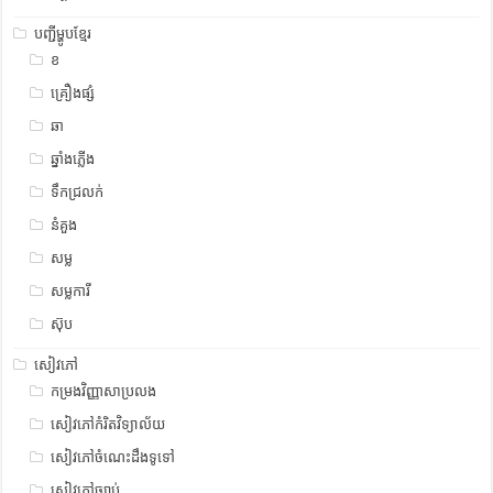
បញ្ជីម្ហូបខ្មែរ
ខ
គ្រឿងផ្សំ
ឆា
ឆ្នាំងភ្លើង
ទឹកជ្រលក់
នំគួង
សម្ល
សម្លការី
ស៊ុប
សៀវភៅ
កម្រងវិញ្ញាសាប្រលង
សៀវភៅកំរិតវិទ្យាល័យ
សៀវភៅចំណេះដឹងទូទៅ
សៀវភៅច្បាប់