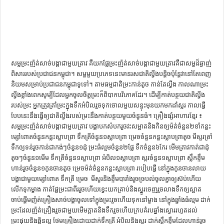
ការស្វែងយល់អំពី ល្ខោនខោល – សៀវភៅចំណេះដឹងទូទៅ
សម្លម្រះញ៉ត់សាច់បង្គាជាមួយត្រាវ គឺយកផ្លែម្រះញ៉ត់សាច់បង្គាជាមួយត្រាវគឺជាសម្លដ៏ឆ្ងាញ់
ពិសាររបស់ប្រជាជនកម្ពុជា។ សម្លមួយប្រភេទនេះមានរសជាតិល្វីងបន្តិចប៉ុន្តែវានៅតែពេញ
និយមសម្រាប់ប្រជាជនកម្ពុជាទូទៅ។​ តាមធម្មជាតិម្រះកាន់តូច កាន់តែល្វីង កាលណាម្រះ
ល្វីងខ្លាំងពេកសូម្បីដែលអ្នកចូលចិត្តម្រះក៏ពិបាកបរិភោគដែរ។ ដើម្បីកាត់បន្ថយជាតិល្វីង
របស់ម្រះ អ្នកត្រូវត្រាំម្រះក្នុងទឹកអំបិលរួចទុកចោលមួយសន្ទុះមុនយកមកដាំស្លរ កាលធ្វើ
បែបនេះនឹងធ្វើឲ្យជាតិល្វីងរបស់ម្រះនឹងកាត់បន្ថយមួយចំនួនធំ។ គ្រឿងផ្សំអាហារខ្មែរ ៖
សម្លម្រះញ៉ត់សាច់បង្គាជាមួយត្រាវ បង្គាបកសំបករួចវះសម្អាតនិងកិនឲ្យម៉ត់ចំនួន២ខាំកន្លះ
ម្សៅពោតចំនួនកន្លះស្លាបព្រា ទឹកត្រីចំនួន១ស្លាបព្រា ម្រេចចំនួនកន្លះស្លាបព្រាតូច មីសួរត្រាំ
ទឹកឲ្យទន់រួចកាន់ជាកង់ៗចំនួន១ដុំ ម្រះធំល្មមចំនួន២ផ្លែ ទឹកចំនួន៦កែរ មើមត្រាវកាត់ជាដំុ
តូចៗចំនួន១មើម ទឹកត្រីចំនួន១ស្លាបព្រា អំបិល១ស្លាបព្រា ស្ករចំនួន១ស្លាបព្រា ស្លឹកខ្ទឹម
ហាន់រួចចំនួន១កូនចានតូច ម្រេចម៉ត់ចំនួនកន្លះស្លាបព្រា របៀបធ្វើ នៅក្នុងកូនចានលាយ
បង្គាជាមួយម្សៅពោត ទឹកត្រី ម្រេច មីសួរនិងខ្ទឹមបារាំងរួចច្របល់ចូលគ្នាឲ្យស៊ប់ហើយ
លើកទុកម្ខាង កាត់ផ្លែម្រះជាពីររួចហើយខ្វេះយកគ្រាប់និងស្នូរចេញរួចលាងទឹកឲ្យស្អាត
ចាប់ផ្តើមញ៉ត់គ្រឿងសាច់បង្គាចូលទៅក្នុងម្រះរួចហើយទុកនៅម្ខាង នៅក្នុងឆ្នាំងធំល្មម ដាក់
ម្រះដែលញ៉ត់គ្រឿងរួចជាមួយមើមក្តាតនិងទឹករួចហើយក្របគំរបឆ្នាំងស្ងោររហូតដល់
ម្រះផុយនិងឆ្អិនល្អ ថែមគ្រឿងដោយដាក់ទឹកត្រី អំបិលនិងស្ករ ដាក់ស្លឹកខ្ទឹមដែលហាន់រួច