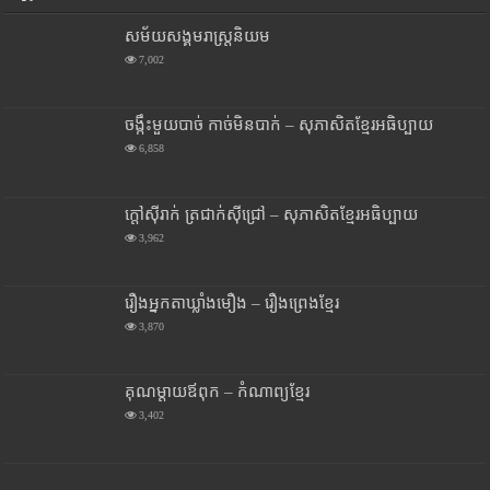
សម័យសង្គមរាស្រ្តនិយម
7,002
ចង្កឹះមួយបាច់ កាច់មិនបាក់ – សុភាសិតខ្មែរអធិប្បាយ
6,858
ក្តៅស៊ីរាក់ ត្រជាក់ស៊ីជ្រៅ – សុភាសិតខ្មែរអធិប្បាយ
3,962
រឿងអ្នកតាឃ្លាំងមឿង – រឿងព្រេងខ្មែរ
3,870
គុណម្តាយឪពុក – កំណាព្យខ្មែរ
3,402