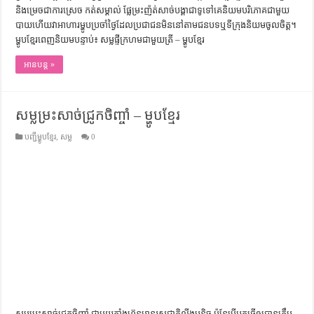
និងម្រេចជាការស្រេច កត់សម្គាល់ ផ្លែម្រះញ៉ត់សាច់បង្គាជាទូទៅគេនិយមបរិភោគជាមួយ
បាយហើយវាអាហារម្ហូបប្រចាំថ្ងៃដែលប្រជាជនមិននៅតាមជនបទឬទីក្រុងនិយមចូលចិត្ត។
ម្ហូបខ្មែរពេញនិយមបន្ទាប់៖ សម្លផ្ទីក្រហមជាមួយត្រី – ម្ហូបខ្មែរ
អានបន្ត »
សម្លម្រះសាច់ជ្រូកចិញ្ចាំ – ម្ហូបខ្មែរ
បញ្ជីម្ហូបខ្មែរ
,
សម្ល
0
សម្លម្រះសាច់ជ្រូកចិញ្ចាំ ជាមួយតាំងហ៊ុនមានរសជាតិល្វីងបន្តិច ប៉ុន្តែបើអ្នកធ្វើឲ្យបានត្រឹម