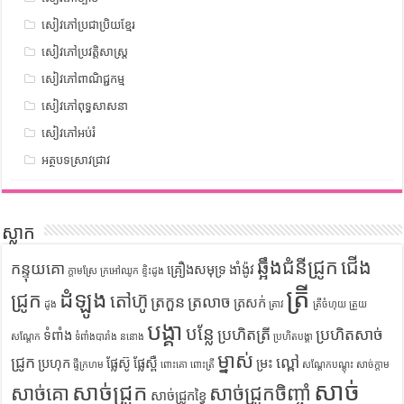
សៀវភៅប្រជាប្រិយខ្មែរ
សៀវភៅប្រវត្តិសាស្រ្ត
សៀវភៅពាណិជ្ជកម្ម
សៀវភៅពុទ្ធសាសនា
សៀវភៅអប់រំ
អត្ថបទស្រាវជ្រាវ
ស្លាក
ឆ្អឹងជំនីជ្រូក
ជើង
កន្ទុយគោ
គ្រឿងសមុទ្រ
ងាំង៉ូវ
ក្តាមស្រែ
ក្រអៅឈូក
ខ្ទិះដូង
ត្រី
ដំឡូង
ជ្រូក
តៅហ៊ូ
ត្រកួន
ត្រលាច
ត្រសក់
ដូង
ត្រាវ
ត្រីចំហុយ
ត្រួយ
បង្គា
បន្លែ
ប្រហិតត្រី
ប្រហិតសាច់
ទំពាំង
សណ្តែក
ទំពាំងបារាំង
ននោង
ប្រហិតបង្គា
ម្នាស់
ជ្រូក
ល្ពៅ
ប្រហុក
ផ្លែស៊ូ
ផ្លែស្ពឺ
ម្រះ
ផ្ទីក្រហម
ពោះគោ
ពោះត្រី
សណ្តែកបណ្តុះ
សាច់ក្តាម
សាច់
សាច់ជ្រូក
សាច់គោ
សាច់ជ្រូកចិញ្ចាំ
សាច់ជ្រូកខ្វៃ