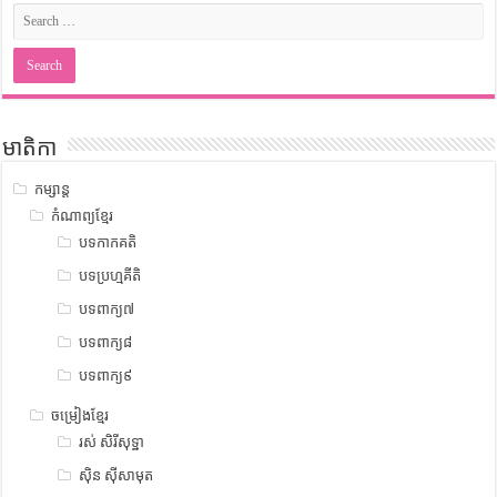
មាតិកា
កម្សាន្ត
កំណាព្យខ្មែរ
បទកាកគតិ
បទប្រហ្មគីតិ
បទពាក្យ៧
បទពាក្យ៨
បទពាក្យ៩
ចម្រៀងខ្មែរ
រស់ សិរីសុទ្ឋា
ស៊ិន ស៊ីសាមុត