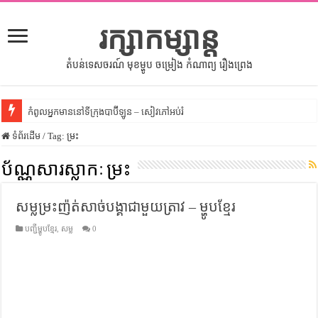
រក្សាកម្សាន្ត
តំបន់ទេសចរណ៍ មុខម្ហូប ចម្រៀង កំណាព្យ រឿងព្រេង
កំពូលអ្នកមាននៅទីក្រុងបាប៊ីឡូន – សៀវភៅអប់រំ
ទំព័រដើម
សីលធម៌នៅក្នុងសង្គមខ្មែរ – សៀវភៅចំណេះដឹងទូទៅ
/
Tag:
ម្រះ
សិល្បះចរចា – សៀវភៅពាណិជ្ជកម្ម
ប័ណ្ណសារស្លាកៈ
ម្រះ
ទំលៀមទម្លាប់ប្រពៃណីជនជាតិចិន – សៀវភៅចំណេះដឹងទូទៅ
សម្លម្រះញ៉ត់សាច់បង្គាជាមួយត្រាវ – ម្ហូបខ្មែរ
ដើមកំណើតអង្គរ – សៀវភៅចំណេះដឹងទូទៅ
បញ្ជីម្ហូបខ្មែរ
,
សម្ល
0
ដើមកំណើតជនជាតិខ្មែរ – អត្ថបទស្រាវជ្រាវ
ទំនាក់ទំនងកម្ពុជានិងចិន – សៀវភៅចំណេះដឹងទូទៅ
ព្រះបាទធម្មិក – សៀវភៅចំណេះដឹងទូទៅ
រដ្ឋបាល និង រដ្ឋបាលវិមជ្ឈការ – អត្ថបទស្រាវជ្រាវ