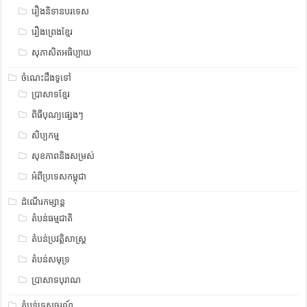
រឿងនិទានបរទេស
រឿងព្រេងខ្មែរ
សុភាសិតអធិប្បាយ
ចំណេះដឹងទូទៅ
ប្រាសាទខ្មែរ
ពិធីបុណ្យផ្សេងៗ
សិប្បកម្ម
សុខភាពនិងសម្រស់
អំពីប្រទេសកម្ពុជា
ដំណើរកម្សាន្ត
តំបន់ធម្មជាតិ
តំបន់ប្រវត្តិសាស្រ្ត
តំបន់សមុទ្រ
ប្រាសាទបុរាណ
តំបន់ទេសចរណ៍