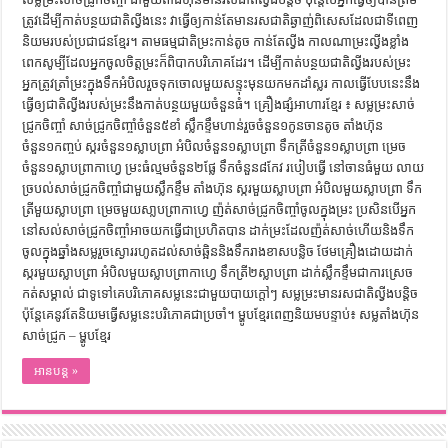
ត្រូវដើម្បីកាត់បន្ថយជាតិល្វីងនេះ វាធ្វើឲ្យកាន់តែមានរសជាតិឆ្ងាញ់ពិសេសដែលជាទីពេញ
និយមរបស់ប្រជាជនខ្មែរ។ តាមធម្មជាតិម្រះកាន់តូច កាន់តែល្វីង កាលណាម្រះល្វីងខ្លាំង
ពេកសូម្បីដែលអ្នកចូលចិត្តម្រះក៏ពិបាកបរិភោគដែរ។ ដើម្បីកាត់បន្ថយជាតិល្វីងរបស់ម្រះ
អ្នកត្រូវត្រាំម្រះក្នុងទឹកអំបិលរួចទុកចោលមួយសន្ទុះមុនយកមកដាំស្លរ កាលធ្វើបែបនេះនឹង
ធ្វើឲ្យជាតិល្វីងរបស់ម្រះនឹងកាត់បន្ថយមួយចំនួនធំ។ គ្រឿងផ្សំអាហារខ្មែរ ៖ សម្លម្រះសាច់
ជ្រូកចិញ្ចាំ សាច់ជ្រូកចិញ្ចាំចំនួន៥ខាំ ស្លឹកខ្ទឹមហាន់រួចចំនួន១កូនចានតូច តាំងហ៊ុន
ចំនួន១កញ្ចប់ ស្ករចំនួន១ស្លាបព្រា អំបិលចំនួន១ស្លាបព្រា ទឹកត្រីចំនួន១ស្លាបព្រា ម្រេច
ចំនួន១ស្លាបព្រាកាហ្វេ ម្រះធំល្មមចំនួន២ផ្លែ ទឹកចំនួន៨កែវ របៀបធ្វើ នៅចានធំមួយ លាយ
ច្របល់សាច់ជ្រូកចិញ្ចាំជាមួយស្លឹកខ្ទឹម តាំងហ៊ុន ស្ករមួយស្លាបព្រា​ អំបិលមួយស្លាបព្រា ទឹក
ត្រីមួយស្លាបព្រា ម្រេចមួយសា្លបព្រាកាហ្វេ ញ៉ត់សាច់ជ្រូកចិញ្ចាំចូលក្នុងម្រះ ប្រសិនបើអ្នក
នៅសល់សាច់ជ្រូកចិញ្ចាំអាចយកធ្វើជាប្រហិតបាន ដាក់ម្រះដែលញ៉ត់សាច់ហើយនិងទឹក
ចូលក្នុងឆ្នាំងសម្លរួចស្ងោររហូតដល់សាច់ឆ្អិននិងទឹករាងខាសបន្លិច ថែមគ្រឿងដោយដាក់
ស្ករមួយស្លាបព្រា អំបិលមួយស្លាបព្រាកាហ្វេ ទឹកត្រី២ស្លាបព្រា ដាក់ស្លឹកខ្ទឹមជាការស្រេច
កត់សម្គាល់ ជាទូទៅគេបរិភោគសម្លនេះជាមួយបាយក្តៅៗ សម្លម្រះមានរសជាតិល្វីងបន្តិច
ប៉ុន្តែគេនូវតែនិយមធ្វើសម្លនេះបរិភោគជាប្រចាំ។ ម្ហូបខ្មែរពេញនិយមបន្ទាប់៖ សម្លតាំងហ៊ុន
សាច់ជ្រូក – ម្ហូបខ្មែរ
អានបន្ត »