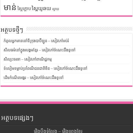
មាន់
ស្ពៃយូឆយ
ស្ពៃក្តោប
ស្វាយ
អត្ថបទថ្មីៗ
កំពូលអ្នកមាននៅទីក្រុងបាប៊ីឡូន – សៀវភៅអប់រំ
សីលធម៌នៅក្នុងសង្គមខ្មែរ – សៀវភៅចំណេះដឹងទូទៅ
សិល្បះចរចា – សៀវភៅពាណិជ្ជកម្ម
ទំលៀមទម្លាប់ប្រពៃណីជនជាតិចិន – សៀវភៅចំណេះដឹងទូទៅ
ដើមកំណើតអង្គរ – សៀវភៅចំណេះដឹងទូទៅ
អត្ថបទផ្សេងៗ
រឿងបឹងទុំលែង – រឿងព្រេងខ្មែរ