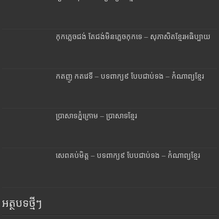
កុកភ្លេចជង់ តែជង់មិនភ្លេចកុកទេ – សុភាសិតខ្មែរអធិប្បាយ
កតញូ កតវេទី – បទពាក្យ៩ បែបជាប់ទង – កំណាព្យខ្មែរ
ប្រាសាទភ្នំក្រោម – ប្រាសាទខ្មែរ
សេពគប់មិត្ត – បទពាក្យ៩ បែបជាប់ទង – កំណាព្យខ្មែរ
អត្ថបទថ្មីៗ