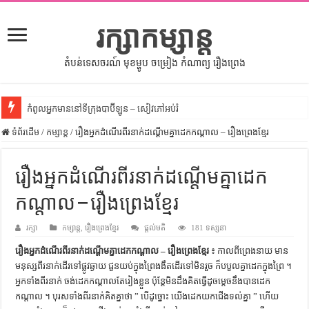
រក្សាកម្សាន្ត
តំបន់ទេសចរណ៍ មុខម្ហូប ចម្រៀង កំណាព្យ រឿងព្រេង
កំពូលអ្នកមាននៅទីក្រុងបាប៊ីឡូន – សៀវភៅអប់រំ
ទំព័រដើម
សីលធម៌នៅក្នុងសង្គមខ្មែរ – សៀវភៅចំណេះដឹងទូទៅ
/
កម្សាន្ត
/
រឿងអ្នកដំណើរពីរនាក់ដណ្តើមគ្នាដេកកណ្តាល – រឿងព្រេងខ្មែរ
សិល្បះចរចា – សៀវភៅពាណិជ្ជកម្ម
រឿងអ្នកដំណើរពីរនាក់ដណ្តើមគ្នាដេក
ទំលៀមទម្លាប់ប្រពៃណីជនជាតិចិន – សៀវភៅចំណេះដឹងទូទៅ
កណ្តាល – រឿងព្រេងខ្មែរ
ដើមកំណើតអង្គរ – សៀវភៅចំណេះដឹងទូទៅ
ដើមកំណើតជនជាតិខ្មែរ – អត្ថបទស្រាវជ្រាវ
រក្សា
កម្សាន្ត
,
រឿងព្រេងខ្មែរ
ផ្តល់មតិ
181 ទស្សនា
ទំនាក់ទំនងកម្ពុជានិងចិន – សៀវភៅចំណេះដឹងទូទៅ
រឿងអ្នកដំណើរពីរនាក់ដណ្តើមគ្នាដេកកណ្តាល – រឿងព្រេងខ្មែរ
៖ កាល​ពី​ព្រេង​នាយ មាន​
មនុស្ស​ពីរ​នាក់​ដើរ​ទៅ​ផ្លូវ​ឆ្ងាយ ជួន​យប់​ក្នុង​ព្រៃ​ងងឹត​ដើរ​ទៅ​មិន​រួច ក៏បបួល​គ្នា​ដេក​ក្នុង​ព្រៃ ។
ព្រះបាទធម្មិក – សៀវភៅចំណេះដឹងទូទៅ
អ្នក​ទាំង​ពីរ​នាក់ ចង់​ដេក​កណ្តាល​តែ​រៀង​ខ្លួន ប៉ុន្តែ​មិន​ដឹង​គិត​ធ្វើ​ដូច​ម្តេច​នឹង​បាន​ដេក​
កណ្តាល ។ បុរស​ទាំង​ពីរ​នាក់​គិត​គ្នា​ថា ” បើ​ដូច្នោះ យើង​ដេក​យក​ជើង​ទល់​គ្នា ” ហើយ​
រដ្ឋបាល និង រដ្ឋបាលវិមជ្ឈការ – អត្ថបទស្រាវជ្រាវ