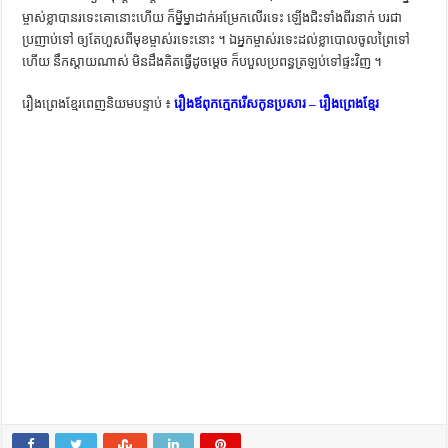
ម្ចាស់​ខ្លា​បាន​រទេះ​គោ​នោះ​ហើយ ក៏​ម្នី​ម្នា​ដាក់​អម្រែក​លើ​រទេះ ឡើង​ជិះ​ទាំង​ពីរ​នាក់ បរ​ជា​
ប្រញាប់​ទៅ ឲ្យ​តែ​ហួស​ពី​មុខ​ម្ចាស់​រទេះ​នោះ ។ ឯអ្នក​ម្ចាស់​រទេះ​ដល់​ខ្លា​បោល​ចូល​ព្រៃ​ទៅ​
ហើយ នឹក​ស្តាយ​ណាស់ មិន​ដឹង​គិត​ធ្វើ​ដូច​ម្តេច ក៏​បបួល​ប្រពន្ធ​ត្រឡប់​ទៅ​ផ្ទះ​វិញ ។
រឿងព្រេងខ្មែរពេញនិយមបន្ទាប់ ៖
រឿងឪពុកក្មេករើសកូនប្រសារ – រឿងព្រេងខ្មែរ