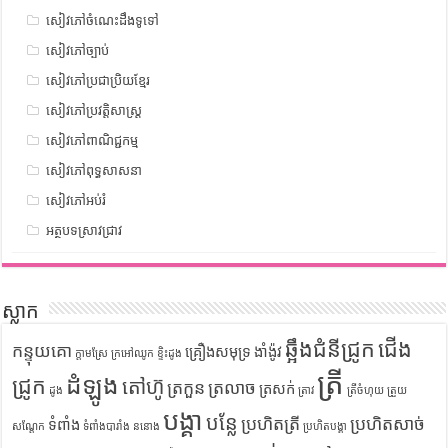
សៀវភៅចំណេះដឹងទូទៅ
សៀវភៅច្បាប់
សៀវភៅប្រជាប្រិយខ្មែរ
សៀវភៅប្រវត្តិសាស្រ្ត
សៀវភៅពាណិជ្ជកម្ម
សៀវភៅពុទ្ធសាសនា
សៀវភៅអប់រំ
អត្ថបទស្រាវជ្រាវ
ស្លាក
ឆ្អឹងជំនីជ្រូក
ជើង
កន្ទុយគោ
គ្រឿងសមុទ្រ
ងាំង៉ូវ
ក្តាមស្រែ
ក្រអៅឈូក
ខ្ទិះដូង
ត្រី
ដំឡូង
ជ្រូក
តៅហ៊ូ
ត្រកួន
ត្រលាច
ត្រសក់
ដូង
ត្រាវ
ត្រីចំហុយ
ត្រួយ
បង្គា
បន្លែ
ប្រហិតត្រី
ប្រហិតសាច់
ទំពាំង
សណ្តែក
ទំពាំងបារាំង
ននោង
ប្រហិតបង្គា