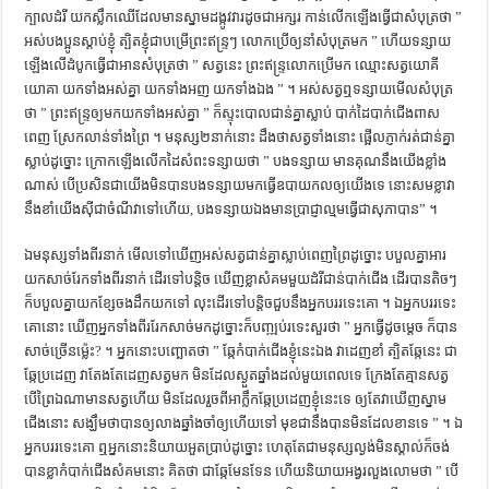
ក្បាល​ដំរី យក​ស្លឹក​ឈើ​ដែល​មាន​ស្នាម​ដង្កូវ​វារ​ដូច​ជា​អក្សរ កាន់​លើក​ឡើង​ធ្វើ​ជា​សំបុត្រ​ថា ”
អស់​បង​ប្អូន​ស្តាប់​ខ្ញុំ ត្បិត​ខ្ញុំ​ជា​បម្រើ​ព្រះឥន្រ្ទៗ លោក​ប្រើ​ឲ្យ​នាំ​សំបុត្រ​មក ” ហើយ​ទន្សាយ​
ឡើង​លើ​ដំបូក​ធ្វើ​ជា​អាន​សំបុត្រ​ថា ” សត្វ​នេះ ព្រះឥន្រ្ទ​លោក​ប្រើ​មក ឈ្មោះ​សត្វ​យោគី​
យោគា យក​ទាំង​អស់​គ្នា យក​ទាំង​អញ យក​ទាំង​ឯង ” ។ អស់​សត្វ​ឮ​ទន្សាយ​មើល​សំបុត្រ​
ថា ” ព្រះឥន្រ្ទ​ឲ្យ​មក​យក​ទាំង​អស់​គ្នា ” ក៏​ស្ទុះ​បោល​ជាន់​គ្នា​ស្លាប់ បាក់​ដៃ​បាក់​ជើង​ពាស​
ពេញ ស្រែក​លាន់​ទាំង​ព្រៃ ។ មនុស្ស​២​នាក់​នោះ ដឹង​ថា​សត្វ​ទាំង​នោះ ផ្អើល​ភ្ញាក់​រត់​ជាន់​គ្នា​
ស្លាប់​ដូច្នោះ ក្រោក​ឡើង​លើក​ដៃ​សំពះ​ទន្សាយ​ថា ” បង​ទន្សាយ មាន​គុណ​នឹង​យើង​ខ្លាំង​
ណាស់ បើ​ប្រសិន​ជា​យើង​មិន​បាន​បង​ទន្សាយ​មក​ធ្វើ​ឧបាយ​កល​ឲ្យ​យើង​ទេ នោះ​សម​ខ្លា​វា​
នឹង​ខាំ​យើង​ស៊ី​ជា​ចំណី​វា​ទៅ​ហើយ, បង​ទន្សាយ​ឯង​មាន​ប្រាជ្ញា​ល្មម​ធ្វើ​ជា​សុភា​បាន” ។
ឯមនុស្ស​ទាំង​ពីរ​នាក់ មើល​ទៅ​ឃើញ​អស់​សត្វ​ជាន់​គ្នា​ស្លាប់​ពេញ​ព្រៃ​ដូច្នោះ បបួល​គ្នា​អារ​
យក​សាច់​រែក​ទាំង​ពីរ​នាក់ ដើរ​ទៅ​បន្តិច ឃើញ​ខ្លា​សំគម​មួយ​ដំរី​ជាន់​បាក់​ជើង ដើរ​បាន​តិចៗ
ក៏​បបួល​គ្នា​យក​ខ្សែ​ចង​ដឹក​យក​ទៅ លុះ​ដើរ​ទៅ​បន្តិច​ជួប​នឹង​អ្នក​បររទេះ​គោ ។ ឯ​អ្នក​បររទេះ​
គោ​នោះ ឃើញ​អ្នក​ទាំង​ពីរ​រែក​សាច់​មក​ដូច្នោះ​ក៏​បញ្ឍប់​រទេះ​សួរ​ថា ” អ្នក​ធ្វើ​ដូច​ម្តេច ក៏​បាន​
សាច់​ច្រើន​ម្ល៉េះ​? ។ អ្នក​នោះ​បញ្ឆោតថា ” ឆ្កែ​កំបាក់​ជើង​ខ្ញុំ​នេះ​ឯង វា​ដេញ​ខាំ ត្បិត​ឆ្កែ​នេះ ជា​
ឆ្កែ​ប្រដេញ វា​តែង​តែ​ដេញ​សត្វ​មក មិន​ដែល​ស្ងួត​ឆ្នាំង​ដល់​មួយ​ពេល​ទេ ក្រែង​តែ​គ្មាន​សត្វ
បើ​ព្រៃ​ឯណា​មាន​សត្វ​ហើយ មិន​ដែល​រួច​ពី​អាក្លឹក​ឆ្កែ​ប្រដេញ​ខ្ញុំ​នេះ​ទេ ឲ្យ​តែ​វា​ឃើញ​ស្នាម​
ជើង​នោះ សង្ឃឹម​ថា​បាន​ឲ្យ​លាង​ឆ្នាំង​ចាំ​ឲ្យ​ហើយ​ទៅ មុខ​ជា​នឹង​បាន​មិន​ដែល​ខាន​ទេ ” ។ ឯ​
អ្នក​បររទេះ​គោ ឮ​អ្នក​នោះ​និយាយ​អួត​ប្រាប់​ដូច្នោះ ហេតុ​តែ​ជា​មនុស្ស​ល្ងង់​មិន​ស្គាល់​ក៏​ចង់​
បាន​ខ្លា​កំបាក់​ជើង​សំគម​នោះ គិត​ថា ជា​ឆ្កែ​មែន​ទែន ហើយ​និយាយ​អង្វរ​លួង​លោម​ថា ” បើ​