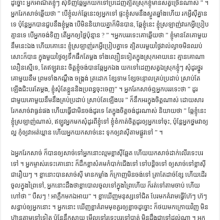
ដូច្នោះ​ អ្នក​អាណិត​ខ្ញុំៗ សុំ​ទិញ​ឆ្កែ​អ្នក​យក​ទៅ​ប្រដេញ​ត្បិត​ស្រុក​ខ្ញុំ​មាន​សត្វ​ច្រើន​ណាស់ ” ។
អ្នក​រែក​សាច់​ឆ្លើយ​ថា ” បើ​ខ្ញុំ​លក់​ឆ្កែ​នេះ​ឲ្យ​អ្នក​ទៅ ផ្ទះ​ខ្ញុំ​សម​នឹង​ស្ងួត​ឆ្នាំង​ហើយ រក​អ្វី​ស៊ី​គ្នាន​
ទេ ប៉ុន្តែ​អ្នក​បាន​ជួប​នឹង​ខ្ញុំ​ម្តង បើ​មិន​និយាយ​គ្នា​ក៏​មិន​បាន, ឆ្កែ​ខ្ញុំ​នេះ ខ្ញុំ​ស្រឡាញ់​វា​រក​អ្វី​ប្រៀប​
គ្មាន​ទេ បើ​អ្នក​ចង់​ទិញ តើ​អ្នក​ឲ្យ​ថ្លៃ​ប៉ុន្មាន ? ” ។អ្នក​បរ​រទេះ​គោ​ឆ្លើយ​ថា ” ខ្ញុំ​មាន​តែ​គោ​មួយ​
នឹម​នេះ​ឯង ហើយ​គោ​នេះ ខ្ញុំ​ស្រឡាញ់​រក​អ្វី​ប្រៀប​គ្នា​ទេ ត្បិត​បរ​មួយ​ថ្ងៃ​វាល់​ល្ងាច​មិន​ឈប់​
សោះ​ក៏​បាន ក្នុង​មួយ​ថ្ងៃ​ឲ្យ​ទឹក​ផឹក​តែ​ម្តង ទាំង​ល្បឿន​ទៀត​ក្នុង​ស្រុក​អាយ​នេះ គ្មាន​គោ​ណា​
លឿន​ស្មើ​ទេ, តែ​ឥឡូវ​នេះ ចិត្ត​ខ្ញុំ​ចង់​បាន​ឆ្កែ​អ្នក​ឯង យក​ទៅ​ដេញ​សត្វ​ឯស្រុក​ខ្ញុំៗ សុំ​ដូរ​ថ្នូរ​
គោ​មួយ​នឹម ព្រម​ទាំង​កណ្តឹង ចង្រ្កង់ ត្រដោក ខ្សែ​ទាម ខ្សែ​ចន្ទោល​គ្រប់​ប្រដាប់ ស្រាប់​តែ​
ឡើង​ជិះ​បរ​តែ​ម្តង, ខ្ញុំ​សុំ​តែ​ខ្លួន​និង​ប្រពន្ធ​ចុះ​ចេញ” ។ អ្នក​រែក​សាច់​ឮ​អ្នក​បរ​រទេះ​ថា ” ដូរ​
ជាមួយ​គោ​មួយនឹម​នឹង​គ្រប់​ប្រដាប់ ស្រាប់​តែ​ឡើង​បរ ” ក៏​នឹក​អរ​ក្នុង​ចិត្ត​ណាស់ ដោយ​សារ​
រែក​សាច់​វា​ធ្ងន់​ផង ហើយ​ធ្វើ​ជា​មិន​ចង់​ដូរ​ទេ តែ​ក្នុង​ចិត្ត​ចង់ដូរ​ណាស់ និយាយ​ថា ” ឆ្កែ​ខ្ញុំ​នេះ​
ខ្ញុំ​ស្រឡាញ់​ណាស់, ឥឡូវ​អ្នក​មក​សុំ​ដូរ​ពី​ខ្ញុំ​ទៅ ខ្ញុំ​ខំ​កាត់​ចិត្ត​ដូរ​ឲ្យ​អ្នក​ទៅ​ចុះ, ប៉ុន្តែ​អ្នក​ថ្នម​វា​ឲ្យ​
ល្អ កុំ​ឲ្យ​វា​អត់​ឃ្លាន ហើយ​អ្នក​យក​សាច់​នេះ ទុក​ឲ្យ​វា​ស៊ី​តាម​ផ្លូវ​ទៅ ” ។
ឯអ្នក​រែក​សាច់ ក៏បានឲ្យ​សាច់​ទៅ​អ្នក​នោះ​ល្មម​ខ្លា​ស៊ី​ឆ្អែត​ ហើយ​យក​សាច់​ដាក់​លើ​រទេះ​បរ​
ទៅ ។ អ្នក​ម្ចាស់​រទេះ​គោ​នោះ ក៏​ដឹក​ខ្លា​សំគម​កំបាក់​ជើង​ទៅ ទៅ​បន្តិច​ទៅ ឲ្យ​សាច់​ទៅ​ខ្លា​ស៊ី​
ជា​រឿយៗ ។ ខ្លា​នោះ​បាន​សាច់​ស៊ី​ មាន​កម្លាំង ក៏​ក្រាញ​មិន​ចង់​ទៅ ត្រា​តែ​ដាច់​ខ្សែ ហើយ​ដើរ​
ចូល​ក្នុង​ព្រៃ​ទៅ, អ្នក​នោះ​ដឹង​ថា​ខ្លា​បោល​ចូល​ទៅ​ក្នុង​ព្រៃ​ហើយ ក៏​រត់​ទៅ​តាម​ចាប់ ហើយ​
ហៅ​ថា ” បឺសៗ ! អាក្លឹក​មក​ឯ​អាយ” ។ ខ្លា​ឃើញ​មនុស្ស​ទៅ​ជិត បែរ​មក​គំរាម​ធ្វើ​ហ៊ែៗ ហ៊ៗ
សន្ធាប់​ឲ្យ​អ្នក​នោះ ។ អ្នក​នោះ ឃើញ​ខ្លា​គំរាម​មុខ​គួរ​ឲ្យ​ខ្លាច​ដូច្នោះ ក៏​ថយ​មក​ក្រោយ​វិញ​ មិន​
ហ៊ាន​តាម​ទៅ​ទៀត ប៉ុន្តែ​នឹក​ស្តាយ មើល​ទៅ​រទេះ​បរ​ទៅ​បាត់ មិន​ដឹង​ជា​ទៅ​ដល់​ណា ។ អ្នក​