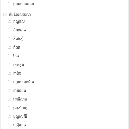
ប្រាសាទបុរាណ
តំបន់ទេសចរណ៍
កណ្តាល
កំពង់ចាម
កំពង់ស្ពឺ
កំពត
កែប
កោះកុង
តាកែវ
បន្ទាយមានជ័យ
បាត់ដំបង
ពោធិសាត់
ព្រះសីហនុ
មណ្ឌលគីរី
សៀមរាប