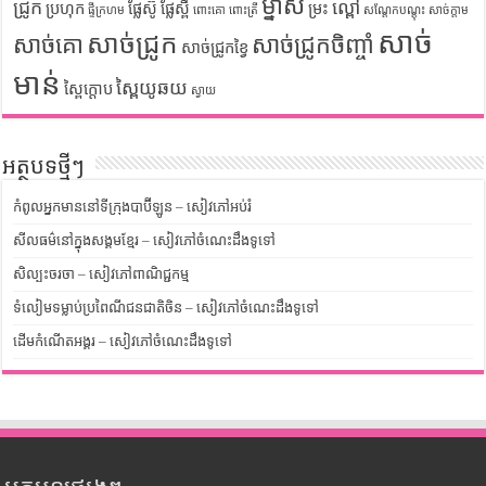
ម្នាស់
ជ្រូក
ល្ពៅ
ប្រហុក
ផ្លែស៊ូ
ផ្លែស្ពឺ
ម្រះ
ផ្ទីក្រហម
ពោះគោ
ពោះត្រី
សណ្តែកបណ្តុះ
សាច់ក្តាម
សាច់
សាច់ជ្រូក
សាច់គោ
សាច់ជ្រូកចិញ្ចាំ
សាច់ជ្រូកខ្វៃ
មាន់
ស្ពៃយូឆយ
ស្ពៃក្តោប
ស្វាយ
អត្ថបទថ្មីៗ
កំពូលអ្នកមាននៅទីក្រុងបាប៊ីឡូន – សៀវភៅអប់រំ
សីលធម៌នៅក្នុងសង្គមខ្មែរ – សៀវភៅចំណេះដឹងទូទៅ
សិល្បះចរចា – សៀវភៅពាណិជ្ជកម្ម
ទំលៀមទម្លាប់ប្រពៃណីជនជាតិចិន – សៀវភៅចំណេះដឹងទូទៅ
ដើមកំណើតអង្គរ – សៀវភៅចំណេះដឹងទូទៅ