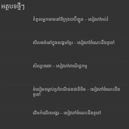
អត្ថបទថ្មីៗ
កំពូលអ្នកមាននៅទីក្រុងបាប៊ីឡូន – សៀវភៅអប់រំ
សីលធម៌នៅក្នុងសង្គមខ្មែរ – សៀវភៅចំណេះដឹងទូទៅ
សិល្បះចរចា – សៀវភៅពាណិជ្ជកម្ម
ទំលៀមទម្លាប់ប្រពៃណីជនជាតិចិន – សៀវភៅចំណេះដឹង
ទូទៅ
ដើមកំណើតអង្គរ – សៀវភៅចំណេះដឹងទូទៅ