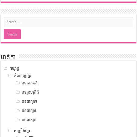
មាតិកា
កម្សាន្ត
កំណាព្យខ្មែរ
បទកាកគតិ
បទប្រហ្មគីតិ
បទពាក្យ៧
បទពាក្យ៨
បទពាក្យ៩
ចម្រៀងខ្មែរ