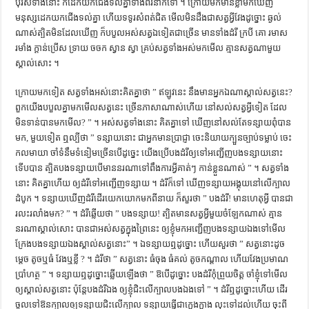
បុរស​ទាំង​នោះ ក៏​ដេក​យក​ជើង​ទល់​គ្នា​ទាំង​ពីរ​នាក់​ទៅ ។ ក្រោយ​មក​មាន​ខ្លា​មក​ឃើញ​
ការស្វែងយល់អំពី ល្ខោនខោល – សៀវភៅចំណេះដឹងទូទៅ
មនុស្ស​ដេក​យក​ជើង​ទល់​គ្នា ហើយ​ទទូរ​សំពត់​ជិត មើល​មិន​ដឹង​ជា​សត្វ​អ្វីវែង​ដូច្នោះ ឆ្ងល់​
ណាស់​ត្បិត​មិន​ដែល​ឃើញ ក៏​បបួល​អស់​សត្វ​ឯទៀត​ជា​ច្រើន មាន​ទាំង​ដំរី​ ក្របី គោ រមាស
រមាំង ក្តាន់​ប្រើស ទ្រាយ ចចក ស្វាន ស្វា គ្រប់​សត្វ​ទាំង​អស់​មក​មើល គ្មាន​សត្វ​ណា​មួយ​
ស្គាល់​សោះ ។
ក្រោយ​មក​ទៀត សត្វ​ទាំង​អស់​នោះ​គិត​គ្នា​ថា ” ឥឡូវ​នេះ នឹង​មាន​អ្នក​ឯណា​ស្គាល់​សត្វ​នេះ?
ពួក​យើង​បបួល​គ្នា​មក​មើល​សត្វ​នេះ ច្រើន​ភាសា​ណាស់​ហើយ នៅ​សល់​សត្វ​អ្វី​ទៀត ដែល​
មិន​ទាន់​បាន​មក​មើល? ” ។ អស់​សត្វ​ទាំង​នោះ គិត​គ្នា​ទៅ ឃើញ​នៅ​សល់​តែ​ទន្សាយពុំ​បាន​
មក, មួយ​ទៀត​ ឮ​ល្បី​ថា ” ទន្សាយ​នោះ ជា​អ្នកមាន​ប្រាជ្ញា ចេះ​និយាយ​ក្បួន​ច្បាប់​ទម្លាប់ ចេះ​
កល​មាយា ចាំ​ទំនឹម​ទំនៀម​ច្រើន​បើ​ដូច្នេះ យើង​ប្រើ​បង​ដំរី​ឲ្យ​ទៅ​អញ្ជើញ​បង​ទន្សាយ​នោះ​
ទើប​បាន ត្បិត​បង​ទន្សាយ​បើ​មាន​នរណា​ទៅ​ពឹង​ការ​អ្វី​គាត់ៗ កាន់​ខ្លួន​ណាស់ ” ។ សត្វ​ទាំង​
នោះ គិត​គ្នា​ហើយ ឲ្យ​ដំរី​ទៅ​អញ្ជើញ​ទន្សាយ​ ។ ដំរី​ក៏​ទៅ ឃើញ​ទន្សាយ​អង្គុយ​នៅ​លើ​ក្បាល​
ដំបូក ។ ទន្សាយ​ឃើញ​ដំរី​ដើរ​យេក​យោក​មក​ពី​នាយ ក៏​សួរ​ថា ” បង​ដំរី​! មាន​ហេតុ​អ្វី បាន​ជា​
រលះ​រលាំង​មក? ” ។ ដំរី​ឆ្លើយ​ថា ” បង​ទន្សាយ! ត្បិត​មាន​សត្វ​អ្វី​មួយ​ចំឡែក​ណាស់ គ្មាន​
នរណា​ស្គាល់​សោះ បាន​ជា​អស់​សត្វ​ក្នុង​ព្រៃ​នេះ ឲ្យ​ខ្ញុំ​មក​អញ្ជើញ​បង​ទន្សាយ​ឯង​ទៅ​មើល
ក្រែង​បង​ទន្សាយ​ឯង​ស្គាល់​សត្វ​នោះ” ។ ឯទន្សាយ​ឮ​ដូច្នោះ ហើយ​សួរ​ថា ” សត្វ​នោះ​ដូច​
ម្តេច តូច​ឬ​ធំ វែង​ឬ​ខ្លី ? ។ ដំរី​ថា ” សត្វ​នោះ ធំ​ចុង ធំ​គល់ តូច​កណ្តាល ហើយ​វែង​ប្រមាណ​
ប្រាំ​ហត្ថ ” ។ ទន្សាយ​ឮ​ដូច្នោះ​ឆ្លើយ​ឡើង​ថា ” ឱបើ​ដូច្នោះ បង​ដំរី​កុំ​ព្រួយ​ចិត្ត ចាំ​ខ្ញុំ​ទៅ​មើល​
ឲ្យ​ស្គាល់​សត្វ​នោះ ប៉ុន្តែ​បង​ដំរី​ឯង​ ឲ្យ​ខ្ញុំ​ជិះ​លើ​ក្បាល​បង​ឯង​ទៅ ” ។ ដំរី​ឮ​ដូច្នោះ​ហើយ ដើរ​
ចូល​ទៅ​ឱនក្បាល​ឲ្យ​ទន្សាយ​ជិះ​លើ​ក្បាល ទន្សាយ​ធ្វើ​ជា​ក្អេង​ក្អាង លុះ​ទៅ​ដល់​ហើយ ចុះ​ពី​