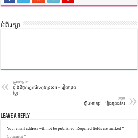
អំពី រក្សា
ត្រលប់ក្រោយ
រឿងឪពុកក្មេករើសកូនប្រសារ – រឿងព្រេង
ខ្មែរ
បន្ទាប់
រឿងអាឡេវ – រឿងព្រេងខ្មែរ
Leave a Reply
Your email address will not be published.
Required fields are marked
*
Comment
*