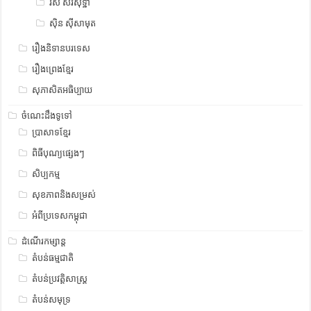
រស់ សិរីសុទ្ឋា
ស៊ិន ស៊ីសាមុត
រឿងនិទានបរទេស
រឿងព្រេងខ្មែរ
សុភាសិតអធិប្បាយ
ចំណេះដឹងទូទៅ
ប្រាសាទខ្មែរ
ពិធីបុណ្យផ្សេងៗ
សិប្បកម្ម
សុខភាពនិងសម្រស់
អំពីប្រទេសកម្ពុជា
ដំណើរកម្សាន្ត
តំបន់ធម្មជាតិ
តំបន់ប្រវត្តិសាស្រ្ត
តំបន់សមុទ្រ