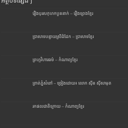
អត្ថបទផ្សេងៗ
រឿងបុរសកុហកបួននាក់ – រឿងព្រេងខ្មែរ
ប្រាសាទបន្ទាយស្រីដំដែក – ប្រាសាទខ្មែរ
ព្រហ្មវិហារធម៌ – កំណាព្យខ្មែរ
ព្រាត់ភ្នំសំពៅ – ច្រៀងដោយ៖ លោក ស៊ីន ស៊ីសាមុត
រកផលជាតិក្រោយ – កំណាព្យខ្មែរ