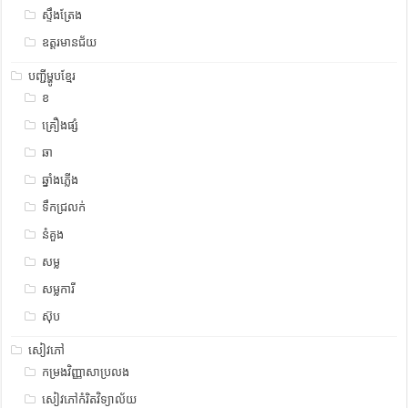
ស្ទឹង​​ត្រែង
ឧត្ដរមានជ័យ
បញ្ជីម្ហូបខ្មែរ
ខ
គ្រឿងផ្សំ
ឆា
ឆ្នាំងភ្លើង
ទឹកជ្រលក់
នំគួង
សម្ល
សម្លការី
ស៊ុប
សៀវភៅ
កម្រងវិញ្ញាសាប្រលង
សៀវភៅកំរិតវិទ្យាល័យ