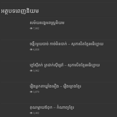
អត្ថបទពេញនិយម
សម័យសង្គមរាស្រ្តនិយម
7,002
ចង្កឹះមួយបាច់ កាច់មិនបាក់ – សុភាសិតខ្មែរអធិប្បាយ
6,858
ក្តៅស៊ីរាក់ ត្រជាក់ស៊ីជ្រៅ – សុភាសិតខ្មែរអធិប្បាយ
3,962
រឿងអ្នកតាឃ្លាំងមឿង – រឿងព្រេងខ្មែរ
3,870
គុណម្តាយឪពុក – កំណាព្យខ្មែរ
3,402