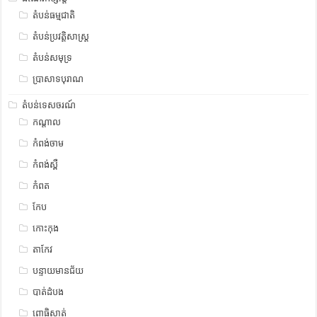
តំបន់ធម្មជាតិ
តំបន់ប្រវត្តិសាស្រ្ត
តំបន់សមុទ្រ
ប្រាសាទបុរាណ
តំបន់ទេសចរណ៍
កណ្តាល
កំពង់ចាម
កំពង់ស្ពឺ
កំពត
កែប
កោះកុង
តាកែវ
បន្ទាយមានជ័យ
បាត់ដំបង
ពោធិសាត់