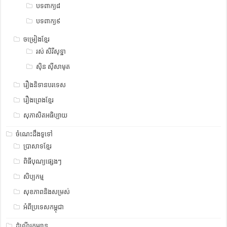
បទពាក្យ៨
បទពាក្យ៩
ចម្រៀងខ្មែរ
រស់ សិរីសុទ្ឋា
ស៊ិន ស៊ីសាមុត
រឿងនិទានបរទេស
រឿងព្រេងខ្មែរ
សុភាសិតអធិប្បាយ
ចំណេះដឹងទូទៅ
ប្រាសាទខ្មែរ
ពិធីបុណ្យផ្សេងៗ
សិប្បកម្ម
សុខភាពនិងសម្រស់
អំពីប្រទេសកម្ពុជា
ដំណើរកម្សាន្ត