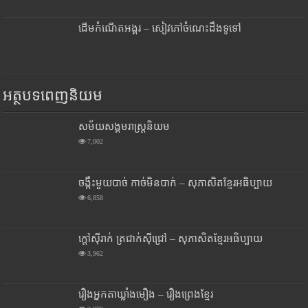
ដើមកំណើតអង្គរ – សៀវភៅចំណេះដឹងទូទៅ
អត្ថបទពេញនិយម
សម័យសង្គមរាស្រ្តនិយម
7,002
ចង្កឹះមួយបាច់ កាច់មិនបាក់ – សុភាសិតខ្មែរអធិប្បាយ
6,858
ក្តៅស៊ីរាក់ ត្រជាក់ស៊ីជ្រៅ – សុភាសិតខ្មែរអធិប្បាយ
3,962
រឿងអ្នកតាឃ្លាំងមឿង – រឿងព្រេងខ្មែរ