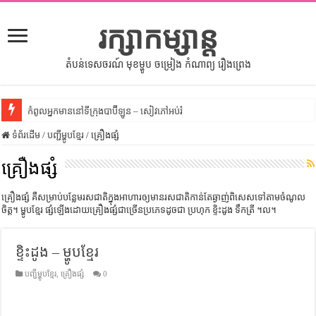
រក្សាកម្សាន្ត
តំបន់ទេសចរណ៍ មុខម្ហូប ចម្រៀង កំណាព្យ រឿងព្រេង
កំពូលអ្នកមាននៅទីក្រុងបាប៊ីឡូន – សៀវភៅអប់រំ
ទំព័រដើម
សីលធម៌នៅក្នុងសង្គមខ្មែរ – សៀវភៅចំណេះដឹងទូទៅ
/
បញ្ជីម្ហូបខ្មែរ
/
គ្រឿងផ្សំ
សិល្បះចរចា – សៀវភៅពាណិជ្ជកម្ម
គ្រឿងផ្សំ
ទំលៀមទម្លាប់ប្រពៃណីជនជាតិចិន – សៀវភៅចំណេះដឹងទូទៅ
គ្រឿងផ្សំ គឺសម្រាប់បន្លែមរសជាតិក្នុងអាហារឲ្យមានរសជាតិកាន់តែឆ្ងាញ់ពិសេសទៅតាមចំណូល
ដើមកំណើតអង្គរ – សៀវភៅចំណេះដឹងទូទៅ
ចិត្ត។ ម្ហូបខ្មែរ ផ្សំឡើងដោយគ្រឿងផ្សំជាច្រើនប្រភេទដូចជា ប្រហុក ខ្ទិះដូង ទឹកត្រី ។ល។
ដើមកំណើតជនជាតិខ្មែរ – អត្ថបទស្រាវជ្រាវ
ខ្ទិះដូង – ម្ហូបខ្មែរ
ទំនាក់ទំនងកម្ពុជានិងចិន – សៀវភៅចំណេះដឹងទូទៅ
បញ្ជីម្ហូបខ្មែរ
,
គ្រឿងផ្សំ
0
ព្រះបាទធម្មិក – សៀវភៅចំណេះដឹងទូទៅ
រដ្ឋបាល និង រដ្ឋបាលវិមជ្ឈការ – អត្ថបទស្រាវជ្រាវ