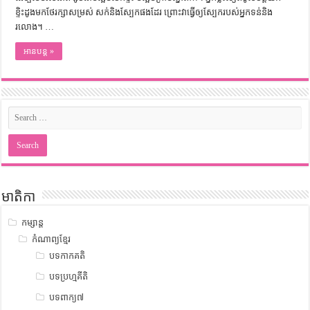
ខ្ទិះដូងមកថែរក្សាសម្រស់ សក់​និង​ស្បែក​ផងដែរ ព្រោះវាធ្វើឲ្យ​ស្បែក​របស់អ្នក​ទន់និ​ង
រលោង។ …
អានបន្ត »
មាតិកា
កម្សាន្ត
កំណាព្យខ្មែរ
បទកាកគតិ
បទប្រហ្មគីតិ
បទពាក្យ៧