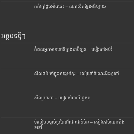
កក់ក្តៅដូចអាំងផេះ – សុភាសិតខ្មែរអធិប្បាយ
អត្ថបទថ្មីៗ
កំពូលអ្នកមាននៅទីក្រុងបាប៊ីឡូន – សៀវភៅអប់រំ
សីលធម៌នៅក្នុងសង្គមខ្មែរ – សៀវភៅចំណេះដឹងទូទៅ
សិល្បះចរចា – សៀវភៅពាណិជ្ជកម្ម
ទំលៀមទម្លាប់ប្រពៃណីជនជាតិចិន – សៀវភៅចំណេះដឹង
ទូទៅ