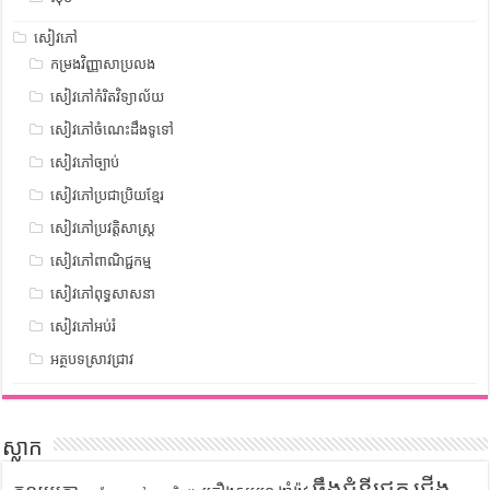
សៀវភៅ
កម្រងវិញ្ញាសាប្រលង
សៀវភៅកំរិតវិទ្យាល័យ
សៀវភៅចំណេះដឹងទូទៅ
សៀវភៅច្បាប់
សៀវភៅប្រជាប្រិយខ្មែរ
សៀវភៅប្រវត្តិសាស្រ្ត
សៀវភៅពាណិជ្ជកម្ម
សៀវភៅពុទ្ធសាសនា
សៀវភៅអប់រំ
អត្ថបទស្រាវជ្រាវ
ស្លាក
ឆ្អឹងជំនីជ្រូក
ជើង