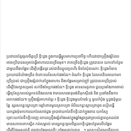
ការស្វែងយល់អំពី ល្ខោនខោល – សៀវភៅចំណេះដឹងទូទៅ
ប្រជាជនខ្មែរចូលចិត្តប្រើ ខ្ទិះដូង ក្នុងការធ្វើម្ហូបអាហារប្រចាំថ្ងៃ ហើយវាជាគ្រឿងផ្សំដែល
អាចប្រើបានសម្រាប់ធ្វើអាហារបានច្រើនមុខ។ ភាគច្រើនខ្ទិះដូង ត្រូវបានគេ យកទៅបន្ថែម
ជាមួយនឹងបង្ហែម ដើម្បីបង្កើននូវ រស់ជាតិឈ្ងុយប្រហើរ មិនតែប៉ុនណោះ ខ្ទិះដូងក៏មាន
ប្រយោជន៍យ៉ាងច្រើន ចំពោះសរសៃសក់ផងដែរ។ ចំណាំ៖ ខ្ទិះ​ដូង ដែលគេនិយម​យក​មក
ប្រើប្រាស់ ជា​គ្រឿងផ្សំ​ដាក់​នៅក្នុង​អាហារ និង​បង្អែម​សម្រាប់​ញ៉ាំ ត្រូវបាន​គេ​ប្រើប្រាស់
ដើម្បី​ថែរក្សា​សម្រស់ សក់​និង​ស្បែក​ផងដែរ​។ ​ខ្ទិះដូង​ មាន​សមត្ថភាព ជួយ​ប្រឆាំង​ភាព​ចាស់
ធ្វើឲ្យ​ស្បែក​របស់អ្នក​ទន់និ​ងរលោង វា​មាន​សារធាតុ​អង់​ទី​អុក​ស៊ីដង់ និង ប្រឆាំងនឹង​ការ​
រលាក​ផងដែរ​៕ គ្រឿងផ្សំអាហារខ្មែរ ៖ ខ្ទិះដូង ខ្ទិះដូងមួយកែវធំ ឬ មួយកំប៉ុង ឬដូងទុំមួយ
ផ្លែ ស្ករសកន្លះស្លាបព្រា ម្សៅពោតមួយស្រាបព្រា អំបិលកន្លះស្លាបព្រាតូច របៀបធ្វើ
យកដូងទំុមកកោរយកតែសាច់ដូង ច្របាច់យកតែទឹកខ្ទិះដាក់ក្នុងចាន យកស្បៃ
ច្រោះយកតែទឹកខ្ទិះចេញ លាយគ្រឿងផ្សំទាំងអស់ក្នុងឆ្នាំងរួចកូរវាច្របល់គ្នារហូតដល់វា
មានសភាពគោកស្វិត កត់សម្គាល់ មានអ្នកខ្លះចូលចិត្តយកខ្ទិះដូងបន្ថែមលើបង្អែម
ដើម្បីថែមរសជាតិ ដូចជាបង្អែមចេកខ្ទិះ បង្អែមគ្រាប់ត្នោត…។ អ្នកខ្លះទៀតចូលចិត្តយក