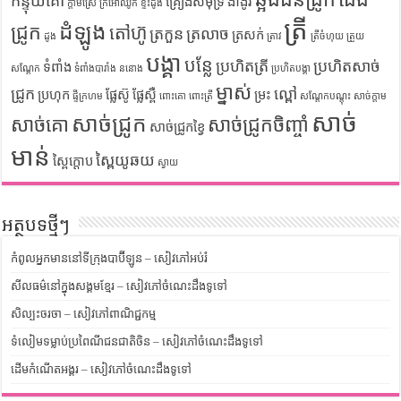
កន្ទុយគោ
គ្រឿងសមុទ្រ
ងាំង៉ូវ
ក្តាមស្រែ
ក្រអៅឈូក
ខ្ទិះដូង
ត្រី
ដំឡូង
ជ្រូក
តៅហ៊ូ
ត្រកួន
ត្រលាច
ត្រសក់
ដូង
ត្រាវ
ត្រីចំហុយ
ត្រួយ
បង្គា
បន្លែ
ប្រហិតត្រី
ប្រហិតសាច់
ទំពាំង
សណ្តែក
ទំពាំងបារាំង
ននោង
ប្រហិតបង្គា
ម្នាស់
ជ្រូក
ល្ពៅ
ប្រហុក
ផ្លែស៊ូ
ផ្លែស្ពឺ
ម្រះ
ផ្ទីក្រហម
ពោះគោ
ពោះត្រី
សណ្តែកបណ្តុះ
សាច់ក្តាម
សាច់
សាច់ជ្រូក
សាច់គោ
សាច់ជ្រូកចិញ្ចាំ
សាច់ជ្រូកខ្វៃ
មាន់
ស្ពៃយូឆយ
ស្ពៃក្តោប
ស្វាយ
អត្ថបទថ្មីៗ
កំពូលអ្នកមាននៅទីក្រុងបាប៊ីឡូន – សៀវភៅអប់រំ
សីលធម៌នៅក្នុងសង្គមខ្មែរ – សៀវភៅចំណេះដឹងទូទៅ
សិល្បះចរចា – សៀវភៅពាណិជ្ជកម្ម
ទំលៀមទម្លាប់ប្រពៃណីជនជាតិចិន – សៀវភៅចំណេះដឹងទូទៅ
ដើមកំណើតអង្គរ – សៀវភៅចំណេះដឹងទូទៅ