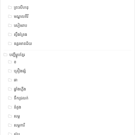
ព្រះសីហនុ
មណ្ឌលគីរី
សៀមរាប
ស្ទឹង​​ត្រែង
ឧត្ដរមានជ័យ
បញ្ជីម្ហូបខ្មែរ
ខ
គ្រឿងផ្សំ
ឆា
ឆ្នាំងភ្លើង
ទឹកជ្រលក់
នំគួង
សម្ល
សម្លការី
ស៊ុប