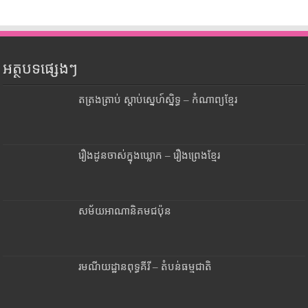
អត្ថបទផ្សេងៗ
តត្រងត្រាប់ ស្តាប់ស្នេហ៍ស្និទ្ធ – កំណាព្យខ្មែរ
រឿងដូនចាស់ក្នុងឃ្លោក – រឿងព្រេងខ្មែរ
សម័យអាណានិគមជប៉ុន
រមណីយដ្ឋានពុទ្ធគីរី – តំបន់ធម្មជាតិ