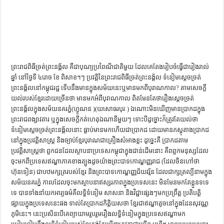
ព្រះរាជពិធីច្រត់ព្រះនង្គ័ល គឺ​ជា​បុណ្យ​ប្រពៃណី​ជាតិ​មួយ ដែល​គេ​តែង​រៀប​ចំ​ធ្វើ​ជា​រៀងរាល់​
ឆ្នាំ នៅ​ថ្ងៃ​ទី ៤រោច ខែ ពិសាខ។ៗ ប្រវត្តិនៃព្រះរាជពិធីច្រត់ព្រះនង្គ័ល ទំនៀមស្ដេចច្រត់
ព្រះនង្គ័លនៅកម្ពុជរដ្ឋ ទើបនឹងមានក្នុងសម័យនេះឬមានមកពីបុរាណកាល? តាមសេចក្ដី
យល់របស់ខ្មែរដោយច្រើនថា មានមកអំពីបុរាណកាល ពិតមែនតែថារឿងស្ដេចច្រត់
ព្រះនង្គ័លក្នុងសម័យនគរភ្នំ(ហ្វូណន )(យសោធរបុរៈ) ឯណោះមិនឃើញមានប្រាកដក្នុង
ព្រះរាជពង្សាវតារ ឬក្នុងសេចក្ដីកត់ហេតុឯណានីមួយៗ ទោះបីដូច្នោះក៏ត្រូវតែយល់ថា
ទំនៀមស្ដេចច្រត់ព្រះនង្គ័លនោះ ធ្លាប់មានមកហើយជាប្រាកដ ដោយមានភស្តុតាងប្រាកដ
នៅក្នុងប្រវត្តិសាស្ត្រ និងច្បាប់ខ្មែរបុរាណជាគ្រឿងសំអាងខ្លះ ដូច្នេះគឺ ប្រាកដតាម
ប្រវត្តិសាស្ត្រថា ពួកជនដែលស្ថាបនាប្រទេសកម្ពុជាក្នុងជាន់ដើមនោះ គឺពពួកមនុស្សដែល
ចុះមកពីប្រទេសឥណ្ឌាភាគខាងត្បូងដូចយ៉ាងព្រះបាទកោណ្ឌញ្ញរាជ (ដែលចិនហៅថា
ហ៊ុនទៀន) ជាបឋមក្សត្ររបស់ខ្មែរ និងព្រះបាទកោណ្ឌញ្ញជ័យវរ្ម័ន ដែលជាក្សត្រល្បីនាមក្នុង
សម័យនគរភ្នំ កាលដែលចុះមកស្ថាបនាឥស្សរភាពក្នុងប្រទេសនេះ មិនមែនមកតែខ្លួនទទេ
ទេ បានទាំងនាំយកអារ្យធម៌គឺលទ្ធិទំនៀម សាសនា និងវិជ្ជាផ្សេងៗមកប្រព្រឹត្ត ប្រតិបត្តិ
ផ្សាយក្នុងប្រទេសនេះផង ទាល់តែប្រាកដកិត្តិយសថា ខ្មែរជាឥណ្ឌាតូចនៅក្នុងដែនសុវណ្ណ
ភូមិនេះ។ នេះប្រសិនបើគេព្យាយាមរួបរួមរឿងលទ្ធិទំនៀមក្នុងប្រទេសឥណ្ឌាមក