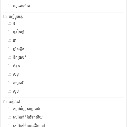
ឧត្ដរមានជ័យ
បញ្ជីម្ហូបខ្មែរ
ខ
គ្រឿងផ្សំ
ឆា
ឆ្នាំងភ្លើង
ទឹកជ្រលក់
នំគួង
សម្ល
សម្លការី
ស៊ុប
សៀវភៅ
កម្រងវិញ្ញាសាប្រលង
សៀវភៅកំរិតវិទ្យាល័យ
សៀវភៅចំណេះដឹងទូទៅ