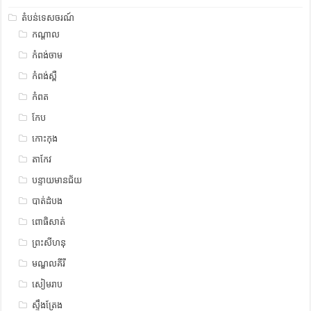
តំបន់ទេសចរណ៍
កណ្តាល
កំពង់ចាម
កំពង់ស្ពឺ
កំពត
កែប
កោះកុង
តាកែវ
បន្ទាយមានជ័យ
បាត់ដំបង
ពោធិសាត់
ព្រះសីហនុ
មណ្ឌលគីរី
សៀមរាប
ស្ទឹង​​ត្រែង