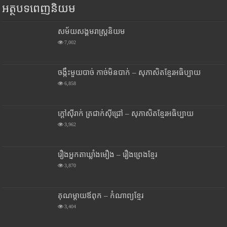
អត្ថបទពេញនិយម
សម័យសង្គមរាស្រ្តនិយម
7,002
ចង្កឹះមួយបាច់ កាច់មិនបាក់ – សុភាសិតខ្មែរអធិប្បាយ
6,858
ក្តៅស៊ីរាក់ ត្រជាក់ស៊ីជ្រៅ – សុភាសិតខ្មែរអធិប្បាយ
3,962
រឿងអ្នកតាឃ្លាំងមឿង – រឿងព្រេងខ្មែរ
3,870
គុណម្តាយឪពុក – កំណាព្យខ្មែរ
3,404