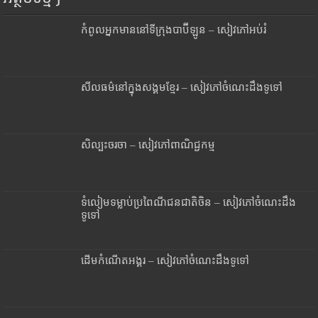
កំពូលអ្នកមាននៅទីក្រុងបាប៊ីឡូន – សៀវភៅអប់រំ
សីលធម៌នៅក្នុងសង្គមខ្មែរ – សៀវភៅចំណេះដឹងទូទៅ
សិល្បះចរចា – សៀវភៅពាណិជ្ជកម្ម
ទំលៀមទម្លាប់ប្រពៃណីជនជាតិចិន – សៀវភៅចំណេះដឹង
ទូទៅ
ដើមកំណើតអង្គរ – សៀវភៅចំណេះដឹងទូទៅ