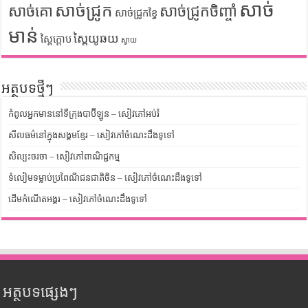
សាច់
សាច់ជ្រូក
សាច់គោ
សាច់ជ្រូកចិញ្ចាំ
សាច់ជ្រូកខ្វៃ
មាន់
ស្ពៃយូឆយ
ស្ពៃក្តោប
ស្វាយ
អត្ថបទថ្មីៗ
កំពូលអ្នកមាននៅទីក្រុងបាប៊ីឡូន – សៀវភៅអប់រំ
សីលធម៌នៅក្នុងសង្គមខ្មែរ – សៀវភៅចំណេះដឹងទូទៅ
សិល្បះចរចា – សៀវភៅពាណិជ្ជកម្ម
ទំលៀមទម្លាប់ប្រពៃណីជនជាតិចិន – សៀវភៅចំណេះដឹងទូទៅ
ដើមកំណើតអង្គរ – សៀវភៅចំណេះដឹងទូទៅ
អត្ថបទផ្សេងៗ