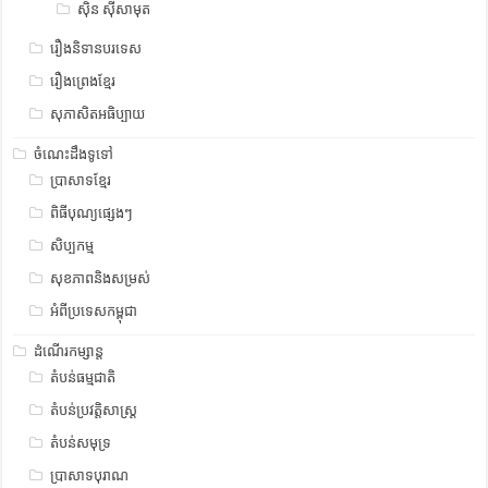
ស៊ិន ស៊ីសាមុត
រឿងនិទានបរទេស
រឿងព្រេងខ្មែរ
សុភាសិតអធិប្បាយ
ចំណេះដឹងទូទៅ
ប្រាសាទខ្មែរ
ពិធីបុណ្យផ្សេងៗ
សិប្បកម្ម
សុខភាពនិងសម្រស់
អំពីប្រទេសកម្ពុជា
ដំណើរកម្សាន្ត
តំបន់ធម្មជាតិ
តំបន់ប្រវត្តិសាស្រ្ត
តំបន់សមុទ្រ
ប្រាសាទបុរាណ