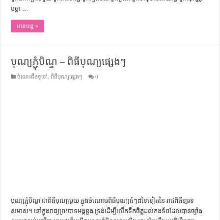
មច្ឆា …
អានបន្ត »
បុណ្យភ្ជុំបិណ្ឌ – ពិធីបុណ្យផ្សេងៗ
ចំណេះដឹងទូទៅ
,
ពិធីបុណ្យផ្សេងៗ
0
បុណ្យភ្ជុំបិណ្ឌ​ ជាពិធីបុណ្យមួយ ក្នុងចំណោមពិធីបុណ្យធំៗដទៃទៀតនៃ រាជពិធីទា្វរទ
សមាស។ នៅក្នុងរាជ្យព្រះបាទអង្គឌួង ទ្រង់ដើម្បីលើកទឹកចិត្តដល់​កងទ័ពដែល​បាន​ច្បាំង​