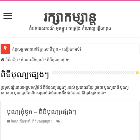
រក្សាកម្សាន្ត
តំបន់ទេសចរណ៍ មុខម្ហូប ចម្រៀង កំណាព្យ រឿងព្រេង
កំពូលអ្នកមាននៅទីក្រុងបាប៊ីឡូន – សៀវភៅអប់រំ
ទំព័រដើម
សីលធម៌នៅក្នុងសង្គមខ្មែរ – សៀវភៅចំណេះដឹងទូទៅ
/
ចំណេះដឹងទូទៅ
/
ពិធីបុណ្យផ្សេងៗ
សិល្បះចរចា – សៀវភៅពាណិជ្ជកម្ម
ពិធីបុណ្យផ្សេងៗ
ទំលៀមទម្លាប់ប្រពៃណីជនជាតិចិន – សៀវភៅចំណេះដឹងទូទៅ
ប្រមូលផ្សំដោយអត្ថបទស្តីអំពី ពិធីបុណ្យផ្សេងៗ របស់ ប្រជាជនខ្មែរ ដូចជា បុណ្យជាតិ បុណ្យ
ដើមកំណើតអង្គរ – សៀវភៅចំណេះដឹងទូទៅ
សាសនា បុណ្យប្រពៃណី សម្រាប់ជាចំណេះដឹងដល់ជនជាតិខ្មែរស្វែងយល់។
ដើមកំណើតជនជាតិខ្មែរ – អត្ថបទស្រាវជ្រាវ
បុណ្យអុំទូក – ពិធីបុណ្យផ្សេងៗ
ទំនាក់ទំនងកម្ពុជានិងចិន – សៀវភៅចំណេះដឹងទូទៅ
ចំណេះដឹងទូទៅ
,
ពិធីបុណ្យផ្សេងៗ
0
ព្រះបាទធម្មិក – សៀវភៅចំណេះដឹងទូទៅ
រដ្ឋបាល និង រដ្ឋបាលវិមជ្ឈការ – អត្ថបទស្រាវជ្រាវ