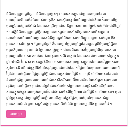
ពិធីបុណ្យចូលឆ្នាំខ្មែរ – ពិធីបុណ្យផ្សេងៗ ៖ ប្រទេសកម្ពុជាជាប្រទេសមួយដែល
មានខឿនអរីយធម៌ដ៏ចំណាស់នៅភូមិភាគអាសុីអាគ្នេយ៍ហើយប្រជាជាតិនេះក៏មាននៅថ្ងៃ
ចូលឆ្នាំរបស់ខ្លួនផងដែរ ដែលភាគច្រើនប្រជាជាតិប្រទេសនេះហៅខ្លួនឯងថា “ជនជាតិខែ្មរ”
។ ប្រវតិ្តពិធីបុណ្យចូលឆ្នាំថ្មីរបស់ប្រទេសកម្ពុជាមានតាំងពីបុរាណកាលនិងយូរយា
ណាស់មកហើយហើយមួយភាគធំគឺផ្សារភ្ជាប់និងសាសនាហិណ្ឌូ នាប្រទេសឥណ្ឌា និង
ប្រទេស សេរីលង្កា ។ “ចូលឆ្នាំខ្មែរ” គឺជាឈ្មោះថ្ងៃបុណ្យខ្មែរដែលប្រារព្ធពិធីចូលឆ្នាំថ្មីតាម
ចន្ទគតិបុរាណ ឬ ហៅថា ថ្ងៃមហាសង្ក្រាន្ត ។ ជាការពិតណាស់ថ្ងៃចូលឆ្នាំពីបុរាណកាល
ប្រាររព្ធនៅខែ មករា តាមកំណត់ហេតុលោក ជីវ តាក្វាន់ ដែលមកដល់អាណាចក្រខ្មែរ ក្នុង
ឆ្នាំ ១២៩៦ ​នៃគ.ស នាសត្សវត៍ទី១៣ ក្រោយមកគេបានផ្លាសប្ដូរមកខែមេសាវិញ​យកតាម
សុរិយាគតិ ហើយវាត្រូវនិងខែនៃដូវប្រមូលផលផងដែរ ។ ថ្ងៃឈប់សម្រាកមានរយៈពេលបី
ថ្ងៃដែលចាប់ផ្តើមនៅថ្ងៃចូលឆ្នាំថ្មីដែលជាធម្មតាវានៅថ្ងៃទី ១៣ ឬទី ១៤ ខែមេសាដែលជា
ដំណាច់រដូវប្រមូលផលនៅពេលដែលកសិកររីករាយនឹងផលដំណាំរបស់ពួកគេមុនពេល
រដូវវស្សាចាប់ផ្តើម។ ប្រជាជនខ្មែរដែលរស់នៅក្រៅប្រទេសអាចជ្រើសរើសដើម្បីអបអរ
សាទរក្នុងអំឡុងពេលចុងសប្តាហ៍ជាជាងគ្រាន់តែពីថ្ងៃទី ១៣ ដល់ថ្ងៃទី ១៦ ខែមេសា។ ចូល
ឆ្នាំខ្មែរស្របគ្នាជាមួយឆ្នាំថ្មីនៃពន្លឺព្រះអាទិត្យនៅក្នុងផ្នែកមួយចំនួននៃប្រទេសឥណ្ឌា
ប្រទេសនេប៉ាល់ ប្រទេសស្រីលង្កា ប្រទេសមីយ៉ាន់ម៉ា ប្រទេសឡាវនិង ប្រទេសថៃ ។ …
អានបន្ត »