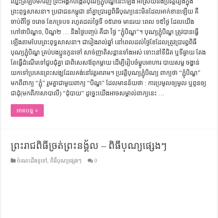
ឈ្នះ​ត្រឡប់​មកវិញ ព្រះអង្គ​ក៏​បង្កើត​បុណ្យ​ភ្ជុំបិណ្ឌ​នេះ​ឡើង អាស្រ័យនឹងប្រវត្តិរឿង​ក្នុង
ព្រះពុទ្ធសាសនា​។ ប្រជាជនកម្ពុជា នាំគ្នាប្រារព្ធពិធីបុណ្យនេះ​​មិនដែល​អាក់ខាន​ឡើយ គឺ
ចាប់ពីថៃ្ង ១រោច ខែភទ្របទ រហូតដល់ថៃ្ងទី ១៥រោច មាន​រយៈ​ពេល ១៥ថៃ្ង ដែលយើង
ហៅថាបិណ្ឌ១, បិណ្ឌ២ … និងថៃ្ងបញ្ចប់ គឺជា ថៃ្ង “ភ្ជុំបិណ្ឌ”។ បុណ្យ​ភ្ជុំបិណ្ឌ ត្រូវបានធ្វើ
ឡើងតាមបែប​ព្រះពុទ្ធសាសនា។​ ជា​រៀងរាល់​ឆ្នាំ​ នៅ​ពេល​ដល់​ថ្ងៃ​ខែ​ដែល​ត្រូវ​ប្រារព្ធ​ពិធី​
បុណ្យ​ភ្ជុំបិណ្ឌ​ គ្រប់​បងប្អូន​កូន​ចៅ​ សាច់​ញាតិ​សន្ដាន​ទាំងអស់​ ទោះ​នៅ​ទី​ជិត​ ឬ​ទី​ឆ្ងាយ​ តែង​
តែ​ធ្វើ​ដំណើរ​ទៅ​ជួប​ជុំ​គ្នា​ ជា​ពិសេស​ឪពុក​ម្ដាយ​ ដើម្បី​រៀបចំ​ម្ហូប​អាហារ​ បាយ​សម្ល​ ចង្ហាន់​
យក​ទៅ​ប្រគេន​ព្រះសង្ឃ​ដែល​គង់​នៅ​វត្ត​អារាម។​ ប្រវត្តិ​បុណ្យ​ភ្ជុំបិណ្យ ពាក្យថា “ភ្ជុំបិណ្ឌ”
មកពីពាក្យ “ភ្ជុំ” រួមគ្នាជាមួយពាក្យ “បិណ្ឌ” ដែលមានន័យថា : ការ​ប្រមូល​ឲ្យ​មូល ឬ​ពូន​ឲ្យ​
ជា​ដុំ(មកពីភាសាបាលី) “ដុំបាយ” ដូចេ្នះ​យើង​អាច​សម្គាល់​ពាក្យ​នេះ …
អានបន្ត »
ព្រះរាជពិធីច្រត់ព្រះនង្គ័ល – ពិធីបុណ្យផ្សេងៗ
ចំណេះដឹងទូទៅ
,
ពិធីបុណ្យផ្សេងៗ
0