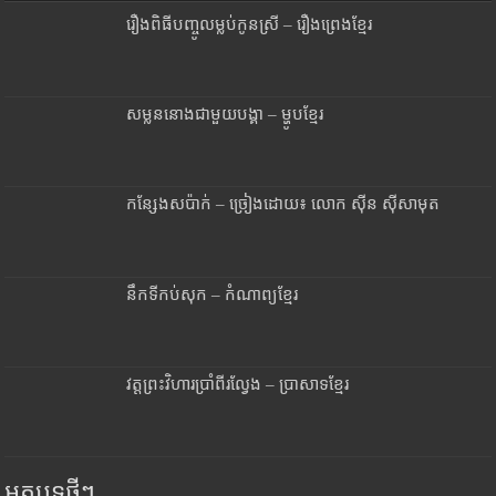
រឿងពិធីបញ្ចូលម្លប់កូនស្រី – រឿងព្រេងខ្មែរ
សម្លននោងជាមួយបង្គា – ម្ហូបខ្មែរ
កន្សែងសប៉ាក់ – ច្រៀងដោយ៖ លោក ស៊ីន ស៊ីសាមុត
នឹកទីកប់សុក – កំណាព្យខ្មែរ
វត្តព្រះវិហារប្រាំពីរល្វែង – ប្រាសាទខ្មែរ
អត្ថបទថ្មីៗ