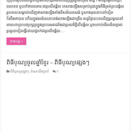
ប្រៀបធៀបនឹងលទ្ធិទំនៀមរបស់ខ្មែរគង់តែឃើញត្រូវគ្នាជាច្រើន អន្លើ។ មានរូបមួលឈ្មោះ
ពលទេព ឬហៅថាពលរាម ជារូបលីនង្គ័ល គេសាងឡើងសម្រាប់បូជាក្នុងពិធីច្រត់ព្រះនង្គ័ល
រូបគេនេះសម្គាល់ឃើញថាសាងឡើងតាំងពីសម័យនគរធំ ឬសាងមុននោះទៅទៀត
ក៏សឹងថាបាន ហើយក្នុងសម័យនោះគង់សាងឡើងជាច្រើន សព្វថ្ងៃនេះគេឃើញរូបមួយនៅ
មានហោព្រះបញ្ចក្សេត្រក្នុងព្រះបរមរាជវាំងជារូបសមិទ្ធិលីនង្គ័ល ឬចបកាប់មើលមិនច្បាស់
រូបមួយទៀតធ្វើដោយថ្មភក់ជារូបលីនង្គ័ល …
អានបន្ត »
ពិធីបុណ្យចូលឆ្នាំខ្មែរ – ពិធីបុណ្យផ្សេងៗ
ពិធីបុណ្យផ្សេងៗ
,
ចំណេះដឹងទូទៅ
0