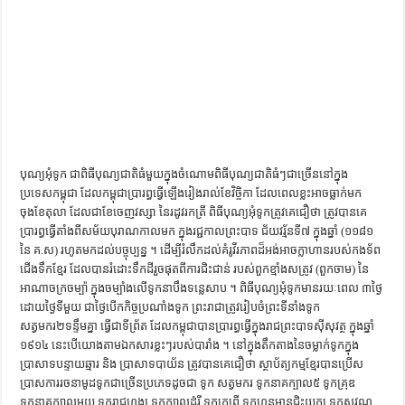
ការស្វែងយល់អំពី ល្ខោនខោល – សៀវភៅចំណេះដឹងទូទៅ
បុណ្យអុំទូក ជាពិធីបុណ្យជាតិធំមួយក្នុងចំណោមពិធីបុណ្យជាតិធំៗជាច្រើននៅក្នុង
ប្រទេសកម្ពុជា ដែលកម្ពុជាប្រារព្ធធ្វើឡើងរៀងរាល់ខែវិច្ចិកា ដែលពេលខ្លះអាចធ្លាក់មក
ចុងខែតុលា ដែលជាខែចេញវស្សា នៃរដូវរកត្រី ពិធីបុណ្យអុំទូកត្រូវគេជឿថា ត្រូវ​បាន​គេ​
ប្រារព្ធ​ធ្វើ​តាំង​ពី​សម័យ​បុរាណកាលមក​ ក្នុង​រជ្ជកាល​ព្រះ​បាទ​ ជ័យវរ្ម័នទី៧ ក្នុងឆ្នាំ (១១៨១
នៃ គ.ស) រហូតមកដល់បច្ចុប្បន្ន ។ ដើម្បីរំលឹកដល់​គំរូ​វីរភាព​ដ៏​អង់អាច​ក្លាហាន​របស់​កង​ទ័ព​​
ជើង​ទឹក​ខ្មែរ ដែល​បាន​រំដោះ​ទឹកដី​រួច​ផុត​ពី​ការ​ជិះ​ជាន់​ របស់​ពួក​ខ្មាំង​សត្រូវ​ (​ពួក​ចាម) នៃ
អាណាចក្រចម្ប៉ា ក្នុងចម្បាំងលើទូកនាបឹងទន្លេសាប ។ ពិធីបុណ្យអុំទូកមានរយៈពេល ៣ថ្ងៃ
ដោយថ្ងៃទីមួយ ជាថ្ងៃបើកកិច្ចប្រណាំងទូក ព្រះរាជាត្រូវរៀបចំព្រះទីនាំងទូក
សត្វមករ២ទន្ទឹមគ្នា ធ្វើជាទីព្រ័ត ដែលកម្ពុជាបានប្រារព្ធធ្វើក្នុងរាជព្រះបាទសុីសុវត្ថ ក្នុងឆ្នាំ
១៩១៤ នេះបើយោងតាមឯកសារខ្លះៗរបស់បារាំង ។ នៅក្នុងតឹកតាងនៃចម្លាក់ទូកក្នុង
ប្រាសាទបន្ទាយឆ្មារ និង ប្រាសាទបាយ័ន ត្រូវបានគេជឿថា ស្ថាប័ត្យកម្មខ្មែរបានប្រើស
ប្រាសការរចនាមូដទូកជាច្រើនប្រភេទដូចជា ទូក សត្វមករ ទូកនាគក្បាល៥ ទូកគ្រុឌ
ទូកនាគក្បាលមួយ ទូករាជហង្ស ទូកក្បាលដំរី ទូកក្រពើ ទូកហនុមានជិះយក្ស ទូកសុវណ្ណ