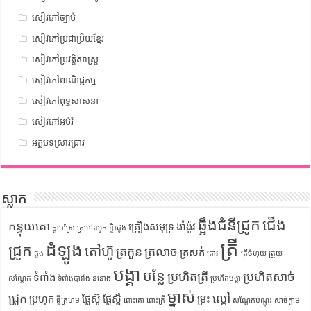
សៀវភៅច្បាប់
សៀវភៅប្រជាប្រិយខ្មែរ
សៀវភៅប្រវត្តិសាស្រ្ត
សៀវភៅពាណិជ្ជកម្ម
សៀវភៅពុទ្ធសាសនា
សៀវភៅអប់រំ
អត្ថបទស្រាវជ្រាវ
ស្លាក
ឆ្អឹងជំនីជ្រូក
ជើង
កន្ទុយគោ
គ្រឿងសមុទ្រ
ងាំង៉ូវ
ក្តាមស្រែ
ក្រអៅឈូក
ខ្ទិះដូង
ត្រី
ដំឡូង
ជ្រូក
តៅហ៊ូ
ត្រកួន
ត្រលាច
ត្រសក់
ដូង
ត្រាវ
ត្រីចំហុយ
ត្រួយ
បង្គា
បន្លែ
ប្រហិតត្រី
ប្រហិតសាច់
ទំពាំង
សណ្តែក
ទំពាំងបារាំង
ននោង
ប្រហិតបង្គា
ម្នាស់
ជ្រូក
ល្ពៅ
ប្រហុក
ផ្លែស៊ូ
ផ្លែស្ពឺ
ម្រះ
ផ្ទីក្រហម
ពោះគោ
ពោះត្រី
សណ្តែកបណ្តុះ
សាច់ក្តាម