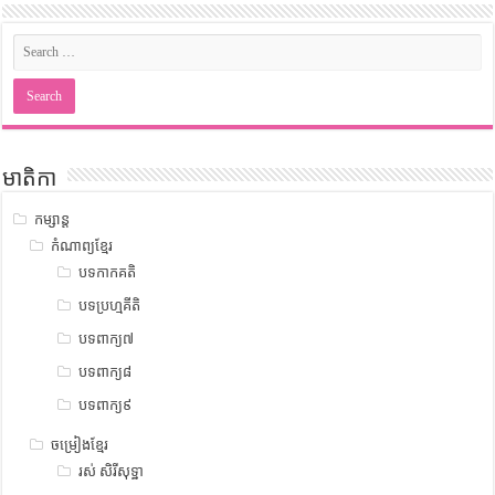
មាតិកា
កម្សាន្ត
កំណាព្យខ្មែរ
បទកាកគតិ
បទប្រហ្មគីតិ
បទពាក្យ៧
បទពាក្យ៨
បទពាក្យ៩
ចម្រៀងខ្មែរ
រស់ សិរីសុទ្ឋា