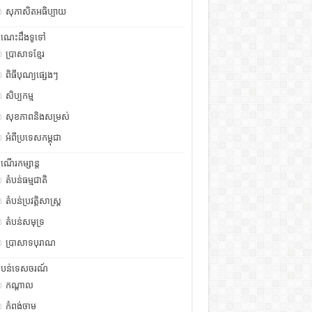
សុភាសិតអធិប្បាយ
ំណេះដឹងទូទៅ
ប្រាសាទខ្មែរ
ពិធីបុណ្យផ្សេងៗ
សិប្បកម្ម
សុខភាពនិងសម្រស់
អំពីប្រទេសកម្ពុជា
ំណើរកម្សាន្ត
តំបន់ធម្មជាតិ
តំបន់ប្រវត្តិសាស្រ្ត
តំបន់សមុទ្រ
ប្រាសាទបុរាណ
ំបន់ទេសចរណ៍
កណ្តាល
កំពង់ចាម