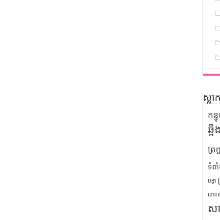
ស្លា
កន្
ឆ្អ
ត្រក
ទំពា
បង្គា
ពោះគ
សា