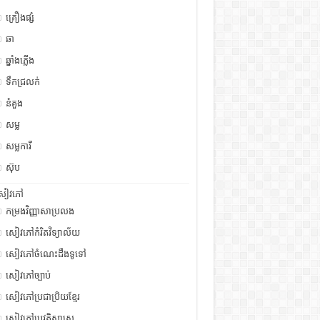
គ្រឿងផ្សំ
ឆា
ឆ្នាំងភ្លើង
ទឹកជ្រលក់
នំគួង
សម្ល
សម្លការី
ស៊ុប
សៀវភៅ
កម្រងវិញ្ញាសាប្រលង
សៀវភៅកំរិតវិទ្យាល័យ
សៀវភៅចំណេះដឹងទូទៅ
សៀវភៅច្បាប់
សៀវភៅប្រជាប្រិយខ្មែរ
សៀវភៅប្រវត្តិសាស្រ្ត