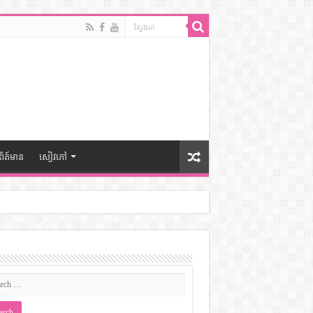
ព័ត៍មាន
សៀវភៅ