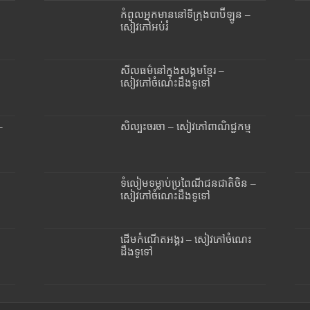
កំពូលអ្នកមាននៅទីក្រុងបាប៊ីឡូន –
សៀវភៅអប់រំ
សីលធម៌នៅក្នុងសង្គមខ្មែរ –
សៀវភៅចំណេះដឹងទូទៅ
–
សិល្បះចរចា – សៀវភៅពាណិជ្ជកម្ម
ទំលៀមទម្លាប់ប្រពៃណីជនជាតិចិន –
សៀវភៅចំណេះដឹងទូទៅ
ដើមកំណើតអង្គរ – សៀវភៅចំណេះ
ដឹងទូទៅ