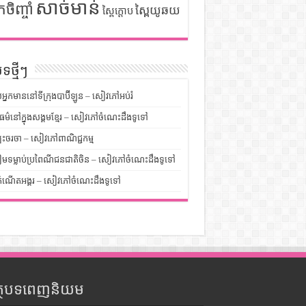
សាច់មាន់
កចិញ្ចាំ
ស្ពៃយូឆយ
ស្ពៃក្តោប
ទថ្មីៗ
លអ្នកមាននៅទីក្រុងបាប៊ីឡូន – សៀវភៅអប់រំ
ម៌នៅក្នុងសង្គមខ្មែរ – សៀវភៅចំណេះដឹងទូទៅ
បះចរចា – សៀវភៅពាណិជ្ជកម្ម
មទម្លាប់ប្រពៃណីជនជាតិចិន – សៀវភៅចំណេះដឹងទូទៅ
ំណើតអង្គរ – សៀវភៅចំណេះដឹងទូទៅ
ត្ថបទពេញនិយម