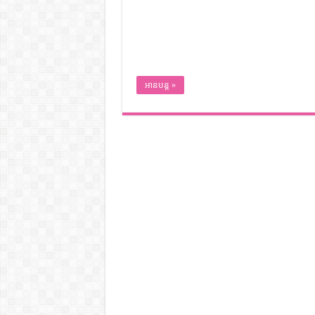
អានបន្ត »