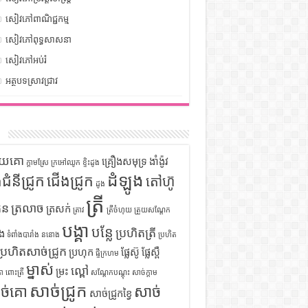
សៀវភៅពាណិជ្ជកម្ម
សៀវភៅពុទ្ធសាសនា
សៀវភៅអប់រំ
អត្ថបទស្រាវជ្រាវ
ក
ទុយគោ
គ្រឿងសមុទ្រ
ងាំង៉ូវ
ក្តាមស្រែ
ក្រអៅឈូក
ខ្ទិះដូង
ដំឡូង
ឹងជំនីជ្រូក
ជើងជ្រូក
តៅហ៊ូ
ដូង
ត្រី
ួន
ត្រលាច
ត្រសក់
ត្រាវ
ត្រីចំហុយ
ត្រួយសណ្តែក
បង្គា
បន្លែ
ប្រហិតត្រី
ំង
ទំពាំងបារាំង
ននោង
ប្រហិត
ប្រហិតសាច់ជ្រូក
ប្រហុក
ផ្លែស៊ូ
ផ្លែស្ពឺ
ផ្ទីក្រហម
ម្នាស់
ល្ពៅ
ម្រះ
ោ
ពោះត្រី
សណ្តែកបណ្តុះ
សាច់ក្តាម
សាច់ជ្រូក
ច់គោ
សាច់
សាច់ជ្រូកខ្វៃ