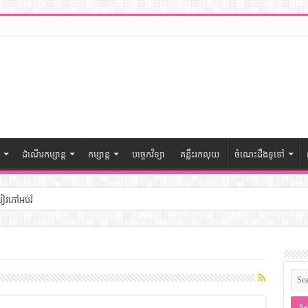
ដំណើរកម្សាន្ត
កម្សាន្ត
បច្ចេកវិទ្យា
គន្លឹះរកលុយ
ចំណេះដឹងទូទៅ
សៀវភៅអប់រំ
ៅចំណេះដឹងទូទៅ
– សៀវភៅចំណេះដឹងទូទៅ
ងទូទៅ