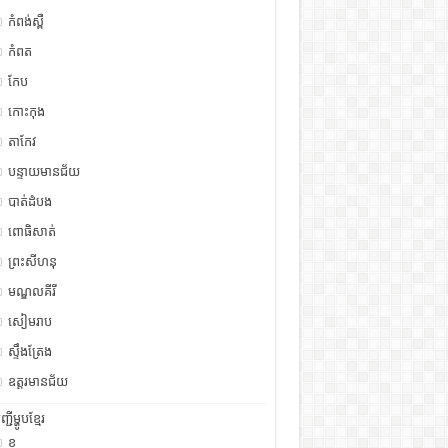
កំពង់ស្ពឺ
កំពត
កែប
កោះកុង
តាកែវ
បន្ទាយមានជ័យ
បាត់ដំបង
ពោធិសាត់
ព្រះសីហនុ
មណ្ឌលគីរី
សៀមរាប
ស្ទឹង​​ត្រែង
ឧត្ដរមានជ័យ
ញ្ជីម្ហូបខ្មែរ
ខ