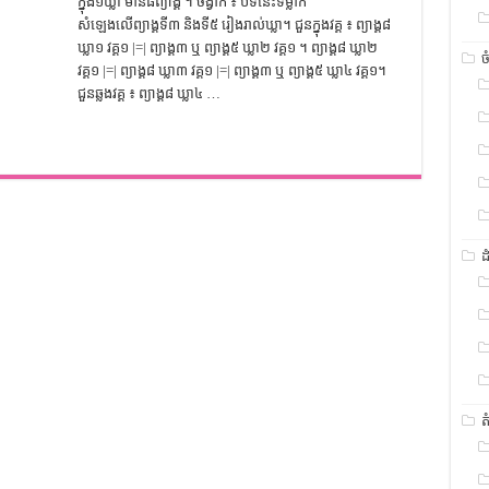
ក្នុង១ឃ្លា មាន៨ព្យាង្គ ។ ចង្វាក់ ៖ បទនេះទម្លាក់
សំឡេងលើព្យាង្គទី៣ និងទី៥ រៀងរាល់ឃ្លា។ ជួនក្នុងវគ្គ ៖ ព្យាង្គ៨
ឃ្លា១ វគ្គ១ |=| ព្យាង្គ៣ ឬ ព្យាង្គ៥ ឃ្លា២ វគ្គ១ ។​ ព្យាង្គ៨ ឃ្លា២
ច
វគ្គ១ |=| ព្យាង្គ៨ ឃ្លា៣ វគ្គ១ |=| ព្យាង្គ៣ ឬ ព្យាង្គ៥ ឃ្លា៤ វគ្គ១។
ជួនឆ្លងវគ្គ ៖ ព្យាង្គ៨ ឃ្លា៤ …
ដ
ត