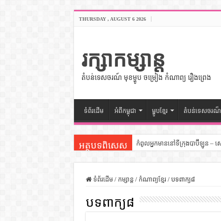
THURSDAY , AUGUST 6 2026
រក្សាកម្សាន្ត
តំបន់ទេសចរណ៍ មុខម្ហូប ចម្រៀង កំណាព្យ រឿងព្រេង
ទំព័រដើម
អំពីកម្ពុជា
ម្ហូបខ្មែរ
តំបន់ទេសចរណ៏
កំពូលអ្នកមាននៅទីក្រុងបាប៊ីឡូន – 
អត្ថបទពិសេស
សីលធម៌នៅក្នុងសង្គមខ្មែរ – សៀវភ
សិល្បះចរចា – សៀវភៅពាណិជ្ជកម្ម
ទំព័រដើម
/
កម្សាន្ត
/
កំណាព្យខ្មែរ
/
បទពាក្យ៨
ទំលៀមទម្លាប់ប្រពៃណីជនជាតិចិន 
បទពាក្យ៨
ដើមកំណើតអង្គរ – សៀវភៅចំណេះដឹ