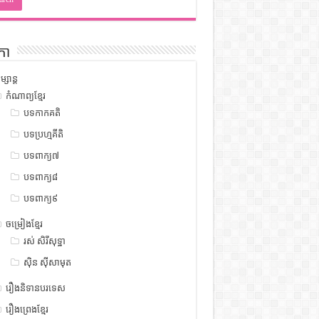
កា
ម្សាន្ត
កំណាព្យខ្មែរ
បទកាកគតិ
បទប្រហ្មគីតិ
បទពាក្យ៧
បទពាក្យ៨
បទពាក្យ៩
ចម្រៀងខ្មែរ
រស់ សិរីសុទ្ឋា
ស៊ិន ស៊ីសាមុត
រឿងនិទានបរទេស
រឿងព្រេងខ្មែរ