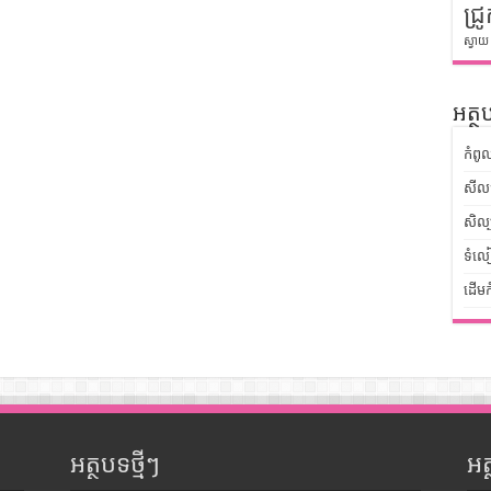
ជ្រូ
ស្វាយ
អត្ថប
កំពូ
សីលធ
សិល្
ទំលៀ
ដើមក
អត្ថបទថ្មីៗ
អ