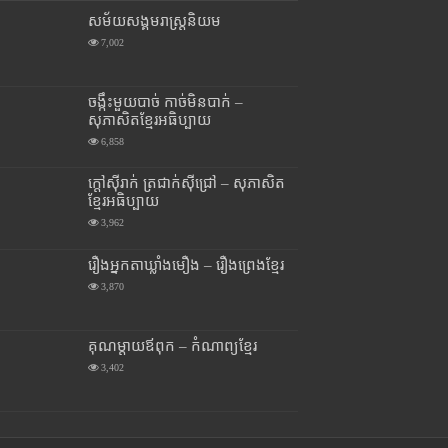
សម័យសង្គមរាស្រ្តនិយម
7,002
ចង្កឹះមួយបាច់ កាច់មិនបាក់ –
សុភាសិតខ្មែរអធិប្បាយ
6,858
ក្តៅស៊ីរាក់ ត្រជាក់ស៊ីជ្រៅ – សុភាសិត
ខ្មែរអធិប្បាយ
3,962
រឿងអ្នកតាឃ្លាំងមឿង – រឿងព្រេងខ្មែរ
3,870
គុណម្តាយឪពុក – កំណាព្យខ្មែរ
3,402