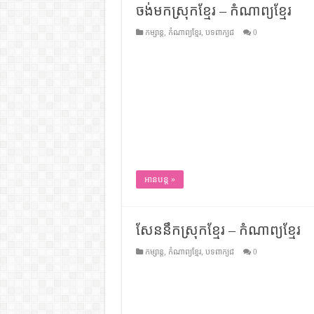
ចង់មកស្រុកខ្មែរ – កំណាព្យខ្មែរ
ដើមកំណើតជនជាតិខ្មែរ – អត្ថបទស្រាវ
ទំនាក់ទំនងកម្ពុជានិងចិន – សៀវភៅ
កម្សាន្ត
,
កំណាព្យខ្មែរ
,
បទពាក្យ៨
0
ព្រះបាទធម្មិក – សៀវភៅចំណេះដឹងទ
រដ្ឋបាល និង រដ្ឋបាលវិមជ្ឈការ – អត្ថប
ការស្វែងយល់អំពី ល្ខោនខោល – ស
អានបន្ត »
សែននឹកស្រុកខ្មែរ – កំណាព្យខ្មែរ
កម្សាន្ត
,
កំណាព្យខ្មែរ
,
បទពាក្យ៨
0