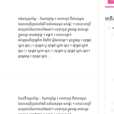
ជ្រាវ
ចំណេះដឹងទូទៅ
មាតិ
ចង់មកស្រុកខ្មែរ – កំណាព្យខ្មែរ ៖ បទពាក្យ៨ គឺជាបទមួយ
ូទៅ
ដែលគេប្រើប្រាស់តាំងពី សម័យចតុមុខ មកម្ល៉េះ ។ បទនេះគេប្រើ
ក
ទស្រាវជ្រាវ
បានគ្រប់បរិយាកាសទាំងអស់។ បទពាក្យ៨ ក្នុង១វគ្គ មាន៤ឃ្លា
ក្នុង១ឃ្លា មាន៨ព្យាង្គ ។ ចង្វាក់ ៖ បទនេះទម្លាក់
ៀវភៅចំណេះដឹងទូទៅ
សំឡេងលើព្យាង្គទី៣ និងទី៥ រៀងរាល់ឃ្លា។ ជួនក្នុងវគ្គ ៖ ព្យាង្គ៨
ឃ្លា១ វគ្គ១ |=| ព្យាង្គ៣ ឬ ព្យាង្គ៥ ឃ្លា២ វគ្គ១ ។​ ព្យាង្គ៨ ឃ្លា២
វគ្គ១ |=| ព្យាង្គ៨ ឃ្លា៣ វគ្គ១ |=| ព្យាង្គ៣ ឬ ព្យាង្គ៥ ឃ្លា៤ វគ្គ១។
ជួនឆ្លងវគ្គ ៖ ព្យាង្គ៨ ឃ្លា៤ …
សែននឹកស្រុកខ្មែរ – កំណាព្យខ្មែរ ៖ បទពាក្យ៨ គឺជាបទមួយ
ដែលគេប្រើប្រាស់តាំងពី សម័យចតុមុខ មកម្ល៉េះ ។ បទនេះគេប្រើ
បានគ្រប់បរិយាកាសទាំងអស់។ បទពាក្យ៨ ក្នុង១វគ្គ មាន៤ឃ្លា