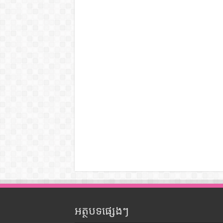
អត្ថបទផ្សេងៗ