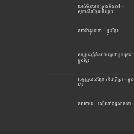
ឃាត់មិនបាន ច្រានមិនទៅ –
សុភាសិតខ្មែរអធិប្បាយ
ខការីកន្ទុយគោ – ម្ហូបខ្មែរ
សម្លម្រះញ៉ត់សាច់បង្គាជាមួយត្រាវ 
ម្ហូបខ្មែរ
សម្លត្រួយសណ្តែកនិងត្រីប្រា – ម្ហូប
ខ្មែរ
នគរកាយ – សៀវភៅពុទ្ធសាសនា