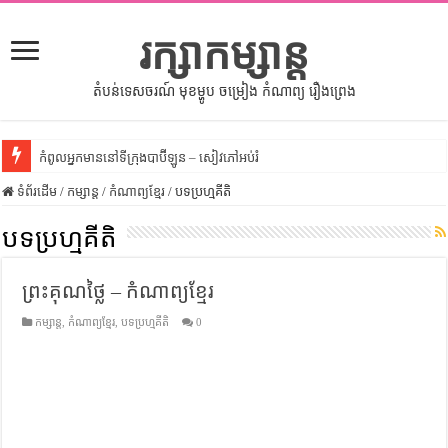
រក្សាកម្សាន្ត
តំបន់ទេសចរណ៍ មុខម្ហូប ចម្រៀង កំណាព្យ រឿងព្រេង
កំពូលអ្នកមាននៅទីក្រុងបាប៊ីឡូន – សៀវភៅអប់រំ
ទំព័រដើម
សីលធម៌នៅក្នុងសង្គមខ្មែរ – សៀវភៅចំណេះដឹងទូទៅ
/
កម្សាន្ត
/
កំណាព្យខ្មែរ
/
បទប្រហ្មគីតិ
សិល្បះចរចា – សៀវភៅពាណិជ្ជកម្ម
បទប្រហ្មគីតិ
ទំលៀមទម្លាប់ប្រពៃណីជនជាតិចិន – សៀវភៅចំណេះដឹងទូទៅ
ព្រះគុណថ្លៃ – កំណាព្យខ្មែរ
ដើមកំណើតអង្គរ – សៀវភៅចំណេះដឹងទូទៅ
កម្សាន្ត
,
កំណាព្យខ្មែរ
,
បទប្រហ្មគីតិ
0
ដើមកំណើតជនជាតិខ្មែរ – អត្ថបទស្រាវជ្រាវ
ទំនាក់ទំនងកម្ពុជានិងចិន – សៀវភៅចំណេះដឹងទូទៅ
ព្រះបាទធម្មិក – សៀវភៅចំណេះដឹងទូទៅ
រដ្ឋបាល និង រដ្ឋបាលវិមជ្ឈការ – អត្ថបទស្រាវជ្រាវ