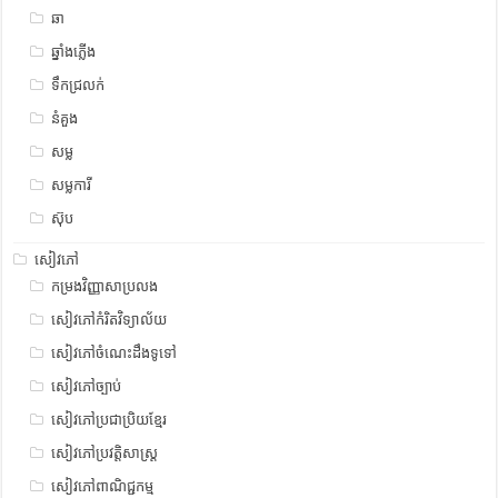
ឆា
ឆ្នាំងភ្លើង
ទឹកជ្រលក់
នំគួង
សម្ល
សម្លការី
ស៊ុប
សៀវភៅ
កម្រងវិញ្ញាសាប្រលង
សៀវភៅកំរិតវិទ្យាល័យ
សៀវភៅចំណេះដឹងទូទៅ
សៀវភៅច្បាប់
សៀវភៅប្រជាប្រិយខ្មែរ
សៀវភៅប្រវត្តិសាស្រ្ត
សៀវភៅពាណិជ្ជកម្ម