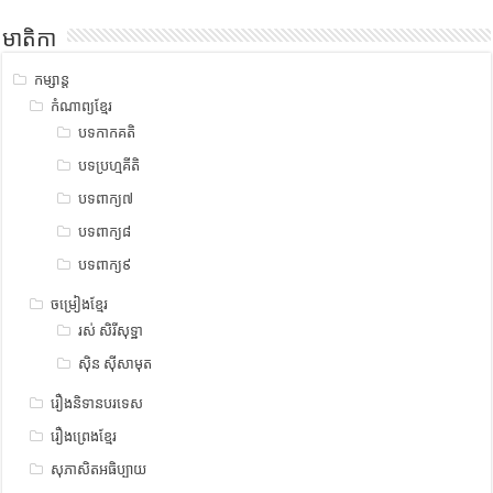
មាតិកា
កម្សាន្ត
កំណាព្យខ្មែរ
បទកាកគតិ
បទប្រហ្មគីតិ
បទពាក្យ៧
បទពាក្យ៨
បទពាក្យ៩
ចម្រៀងខ្មែរ
រស់ សិរីសុទ្ឋា
ស៊ិន ស៊ីសាមុត
រឿងនិទានបរទេស
រឿងព្រេងខ្មែរ
សុភាសិតអធិប្បាយ