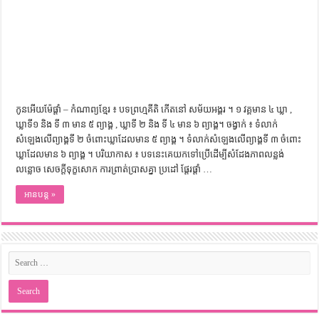
កូនអើយម៉ែផ្តាំ – កំណាព្យខ្មែរ ៖ បទព្រហ្មគីតិ កើតនៅ សម័យអង្គរ ។ ១ វគ្គមាន ៤ ឃ្លា ,
ឃ្លាទី១ និង ទី ៣ មាន ៥ ព្យាង្គ , ឃ្លាទី ២ និង ទី ៤ មាន ៦ ព្យាង្គ។ ចង្វាក់ ៖ ទំលាក់
សំឡេងលើព្យាង្គទី ២ ចំពោះឃ្លាដែលមាន ៥ ព្យាង្គ​ ។ ទំលាក់​សំឡេងលើព្យាង្គទី ៣ ចំពោះ
ឃ្លាដែលមាន ៦ ព្យាង្គ ។ បរិយាកាស ៖ បទនេះគេយកទៅប្រើដើម្បីសំដែងភាពលន្លង់
លន្លោច សេចក្តីទុក្ខសោក ការព្រាត់ប្រាសគ្នា ប្រដៅ ផ្តែរផ្តាំ …
អានបន្ត »