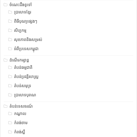
ចំណេះដឹងទូទៅ
ប្រាសាទខ្មែរ
ពិធីបុណ្យផ្សេងៗ
សិប្បកម្ម
សុខភាពនិងសម្រស់
អំពីប្រទេសកម្ពុជា
ដំណើរកម្សាន្ត
តំបន់ធម្មជាតិ
តំបន់ប្រវត្តិសាស្រ្ត
តំបន់សមុទ្រ
ប្រាសាទបុរាណ
តំបន់ទេសចរណ៍
កណ្តាល
កំពង់ចាម
កំពង់ស្ពឺ