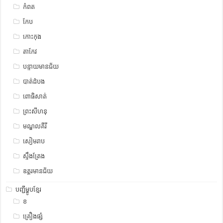
កំពត
កែប
កោះកុង
តាកែវ
បន្ទាយមានជ័យ
បាត់ដំបង
ពោធិសាត់
ព្រះសីហនុ
មណ្ឌលគីរី
សៀមរាប
ស្ទឹង​​ត្រែង
ឧត្ដរមានជ័យ
បញ្ជីម្ហូបខ្មែរ
ខ
គ្រឿងផ្សំ