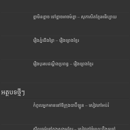
ខ្លាមិនខ្លាច ទៅខ្លាចអាចម៍ខ្លា – សុភាសិតខ្មែរអធិប្បាយ
រឿងភ្នំជើងព្រៃ – រឿងព្រេងខ្មែរ
រឿងបុរសដណ្តឹងប្រពន្ធ – រឿងព្រេងខ្មែរ
អត្ថបទថ្មីៗ
កំពូលអ្នកមាននៅទីក្រុងបាប៊ីឡូន – សៀវភៅអប់រំ
សីលធម៌នៅក្នុងសង្គមខ្មែរ – សៀវភៅចំណេះដឹងទូទៅ