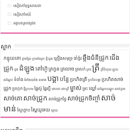
សៀវភៅពុទ្ធសាសនា
សៀវភៅអប់រំ
អត្ថបទស្រាវជ្រាវ
ស្លាក
ឆ្អឹងជំនីជ្រូក
ជើង
កន្ទុយគោ
គ្រឿងសមុទ្រ
ងាំង៉ូវ
ក្តាមស្រែ
ក្រអៅឈូក
ខ្ទិះដូង
ត្រី
ដំឡូង
ជ្រូក
តៅហ៊ូ
ត្រកួន
ត្រលាច
ត្រសក់
ដូង
ត្រាវ
ត្រីចំហុយ
ត្រួយ
បង្គា
បន្លែ
ប្រហិតត្រី
ប្រហិតសាច់
ទំពាំង
សណ្តែក
ទំពាំងបារាំង
ននោង
ប្រហិតបង្គា
ម្នាស់
ជ្រូក
ល្ពៅ
ប្រហុក
ផ្លែស៊ូ
ផ្លែស្ពឺ
ម្រះ
ផ្ទីក្រហម
ពោះគោ
ពោះត្រី
សណ្តែកបណ្តុះ
សាច់ក្តាម
សាច់
សាច់ជ្រូក
សាច់គោ
សាច់ជ្រូកចិញ្ចាំ
សាច់ជ្រូកខ្វៃ
មាន់
ស្ពៃយូឆយ
ស្ពៃក្តោប
ស្វាយ