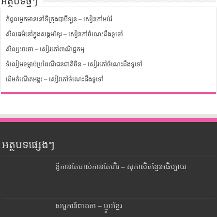
អត្ថបទថ្មីៗ
កំពូលអ្នកមាននៅទីក្រុងបាប៊ីឡូន – សៀវភៅអប់រំ
សីលធម៌នៅក្នុងសង្គមខ្មែរ – សៀវភៅចំណេះដឹងទូទៅ
សិល្បះចរចា – សៀវភៅពាណិជ្ជកម្ម
ទំលៀមទម្លាប់ប្រពៃណីជនជាតិចិន – សៀវភៅចំណេះដឹងទូទៅ
ដើមកំណើតអង្គរ – សៀវភៅចំណេះដឹងទូទៅ
អត្ថបទផ្សេងៗ
ខ្ញីកាន់តែចាស់កាន់តែហិរ – សុភាសិតខ្មែរអធិប្បាយ
សម្លការីពោះគោ – ម្ហូបខ្មែរ