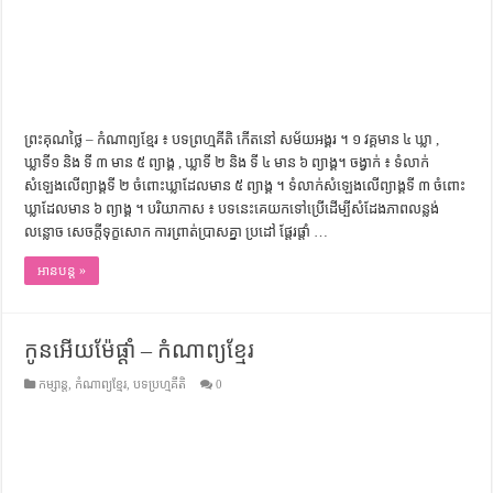
ការស្វែងយល់អំពី ល្ខោនខោល – សៀវភៅចំណេះដឹងទូទៅ
ព្រះគុណថ្លៃ – កំណាព្យខ្មែរ ៖ បទព្រហ្មគីតិ កើតនៅ សម័យអង្គរ ។ ១ វគ្គមាន ៤ ឃ្លា ,
ឃ្លាទី១ និង ទី ៣ មាន ៥ ព្យាង្គ , ឃ្លាទី ២ និង ទី ៤ មាន ៦ ព្យាង្គ។ ចង្វាក់ ៖ ទំលាក់
សំឡេងលើព្យាង្គទី ២ ចំពោះឃ្លាដែលមាន ៥ ព្យាង្គ​ ។ ទំលាក់​សំឡេងលើព្យាង្គទី ៣ ចំពោះ
ឃ្លាដែលមាន ៦ ព្យាង្គ ។ បរិយាកាស ៖ បទនេះគេយកទៅប្រើដើម្បីសំដែងភាពលន្លង់
លន្លោច សេចក្តីទុក្ខសោក ការព្រាត់ប្រាសគ្នា ប្រដៅ ផ្តែរផ្តាំ …
អានបន្ត »
កូនអើយម៉ែផ្តាំ – កំណាព្យខ្មែរ
កម្សាន្ត
,
កំណាព្យខ្មែរ
,
បទប្រហ្មគីតិ
0