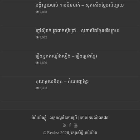
ចង្កឹះមួយបាច់ កាច់មិនបាក់ – សុភាសិតខ្មែរអធិប្បាយ
6,858
ក្តៅស៊ីរាក់ ត្រជាក់ស៊ីជ្រៅ – សុភាសិតខ្មែរអធិប្បាយ
3,962
រឿងអ្នកតាឃ្លាំងមឿង – រឿងព្រេងខ្មែរ
3,870
គុណម្តាយឪពុក – កំណាព្យខ្មែរ
3,403
អំពីយើងខ្ញុំ
|
លក្ខខណ្ឌនៃការប្រើ
|
គោលការណ៍ឯកជន
© Reaksa 2026, រក្សាសិទ្ធិគ្រប់យ៉ាង