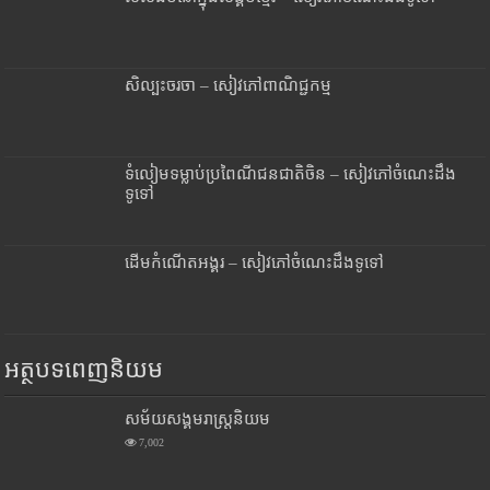
សិល្បះចរចា – សៀវភៅពាណិជ្ជកម្ម
ទំលៀមទម្លាប់ប្រពៃណីជនជាតិចិន – សៀវភៅចំណេះដឹង
ទូទៅ
ដើមកំណើតអង្គរ – សៀវភៅចំណេះដឹងទូទៅ
អត្ថបទពេញនិយម
សម័យសង្គមរាស្រ្តនិយម
7,002